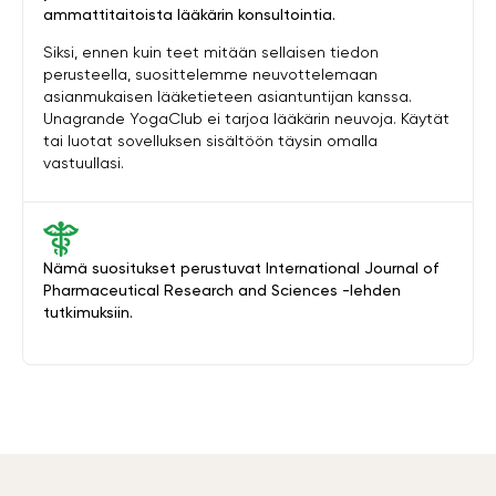
ammattitaitoista lääkärin konsultointia.
Siksi, ennen kuin teet mitään sellaisen tiedon
perusteella, suosittelemme neuvottelemaan
asianmukaisen lääketieteen asiantuntijan kanssa.
Unagrande YogaClub ei tarjoa lääkärin neuvoja. Käytät
tai luotat sovelluksen sisältöön täysin omalla
vastuullasi.
Nämä suositukset perustuvat International Journal of
Pharmaceutical Research and Sciences -lehden
tutkimuksiin.