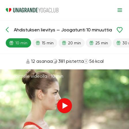
Ahdistuksen lievitys — Joogatunti 10 minuuttia
Valmiit oppitunnit
Masennus
Stressiä lievittävä
10 min
15 min
20 min
25 min
30 
12 asanaa
381 pistettä
56 kcal
Harjoittele videolla ·
10 min