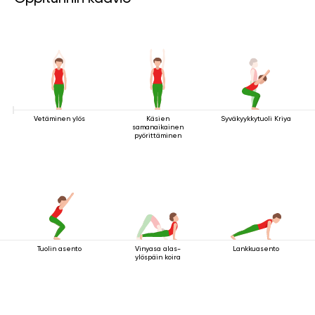
Vetäminen ylös
Käsien
Syväkyykkytuoli Kriya
samanaikainen
pyörittäminen
Tuolin asento
Vinyasa alas-
Lankkuasento
ylöspäin koira