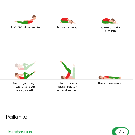
Heinäsirkka-asento
Lapsen asento
Istuen taivuta
jalkoihin
Käsien ja jalkojen
Dynaaminen
Nukkumisasento
vuorottelevat
vatsalihasten
liikkeet selällään
vahvistaminen
maatessa
makuuasennossa
Palkinto
Joustavuus
47