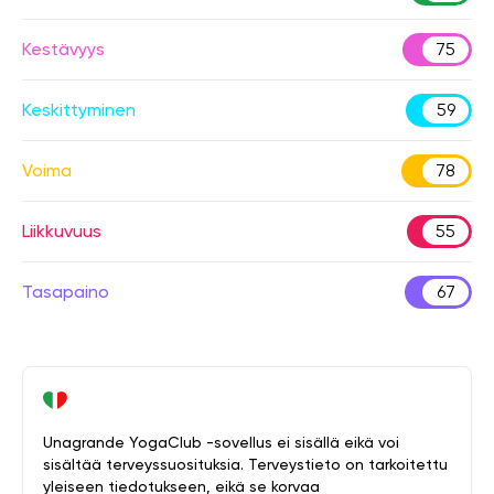
Kestävyys
75
Keskittyminen
59
Voima
78
Liikkuvuus
55
Tasapaino
67
Unagrande YogaClub -sovellus ei sisällä eikä voi
sisältää terveyssuosituksia. Terveystieto on tarkoitettu
yleiseen tiedotukseen, eikä se korvaa