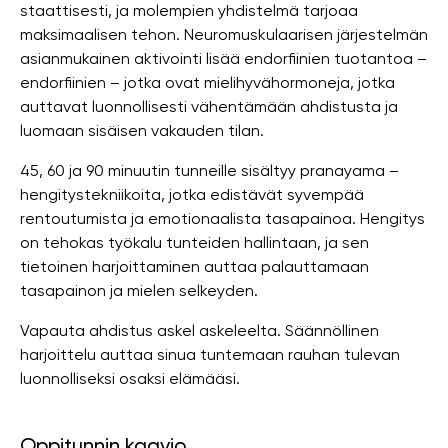
staattisesti, ja molempien yhdistelmä tarjoaa
maksimaalisen tehon. Neuromuskulaarisen järjestelmän
asianmukainen aktivointi lisää endorfiinien tuotantoa –
endorfiinien – jotka ovat mielihyvähormoneja, jotka
auttavat luonnollisesti vähentämään ahdistusta ja
luomaan sisäisen vakauden tilan.
45, 60 ja 90 minuutin tunneille sisältyy pranayama –
hengitystekniikoita, jotka edistävät syvempää
rentoutumista ja emotionaalista tasapainoa. Hengitys
on tehokas työkalu tunteiden hallintaan, ja sen
tietoinen harjoittaminen auttaa palauttamaan
tasapainon ja mielen selkeyden.
Vapauta ahdistus askel askeleelta. Säännöllinen
harjoittelu auttaa sinua tuntemaan rauhan tulevan
luonnolliseksi osaksi elämääsi.
Oppitunnin kaavio