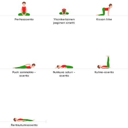
Perhosasento
Yksinkertainen
Kissan liike
jooginen sinetti
Puoli sammakko -
Nukkuva soturi -
Kulma-asento
asento
asento
Rentoutumisasento