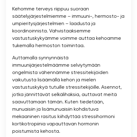
Kehomme terveys riippuu suoraan
säätelyjärjestelmiemme – immuuni-, hermosto- ja
umpieritysjärjestelmien – laadusta ja
koordinoinnista. Vahvistaaksemme
vastustuskykyämme voimme auttaa kehoamme
tukemalla hermoston toimintaa.
Auttamalla synnynnäistä
immuunijärjestelmäämme selviytymään
ongelmista vähennämme stressitekijöiden
vaikutusta lisäämällä kehon ja mielen
vastustuskykyä tutuille stressitekijöille. Asennot,
jotka jännittävät selkälihaksia, auttavat meitä
saavuttamaan tämän. Kuten tiedetään,
munuaisiin ja lisämunuaisiin kohdistuva
mekaaninen rasitus kiihdyttää stressihormoni
kortikotropiinia vapauttavan hormonin
poistumista kehosta.