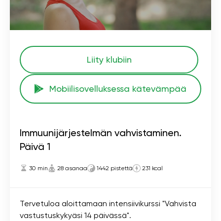
Liity klubiin
Mobiilisovelluksessa kätevämpää
Immuunijärjestelmän vahvistaminen.
Päivä 1
30 min
28 asanaa
1442 pistettä
231 kcal
Tervetuloa aloittamaan intensiivikurssi "Vahvista
vastustuskykyäsi 14 päivässä".