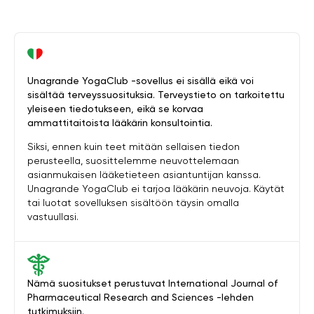
Unagrande YogaClub -sovellus ei sisällä eikä voi
sisältää terveyssuosituksia. Terveystieto on tarkoitettu
yleiseen tiedotukseen, eikä se korvaa
ammattitaitoista lääkärin konsultointia.
Siksi, ennen kuin teet mitään sellaisen tiedon
perusteella, suosittelemme neuvottelemaan
asianmukaisen lääketieteen asiantuntijan kanssa.
Unagrande YogaClub ei tarjoa lääkärin neuvoja. Käytät
tai luotat sovelluksen sisältöön täysin omalla
vastuullasi.
Nämä suositukset perustuvat International Journal of
Pharmaceutical Research and Sciences -lehden
tutkimuksiin.