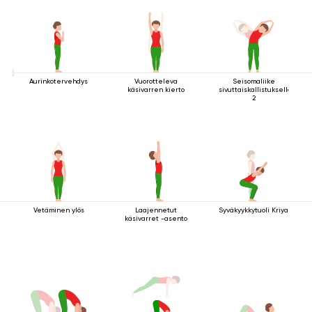
Aurinkotervehdys
Vuorotteleva
Seisomaliike
käsivarren kierto
sivuttaiskallistuksella
2
Vetäminen ylös
Laajennetut
Syväkyykkytuoli Kriya
käsivarret -asento