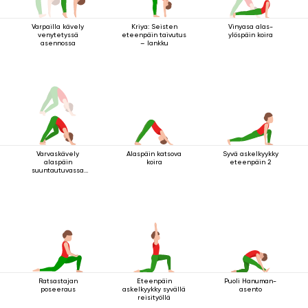
Varpailla kävely
Kriya: Seisten
Vinyasa alas-
venytetyssä
eteenpäin taivutus
ylöspäin koira
asennossa
– lankku
Varvaskävely
Alaspäin katsova
Syvä askelkyykky
alaspäin
koira
eteenpäin 2
suuntautuvassa
koirassa
Ratsastajan
Eteenpäin
Puoli Hanuman-
poseeraus
askelkyykky syvällä
asento
reisityöllä