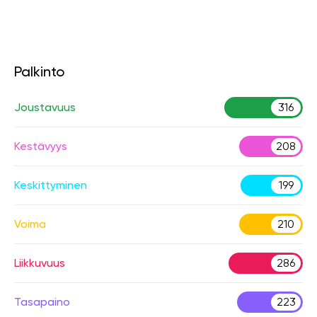
Palkinto
Joustavuus
316
Kestävyys
208
Keskittyminen
199
Voima
210
Liikkuvuus
286
Tasapaino
223