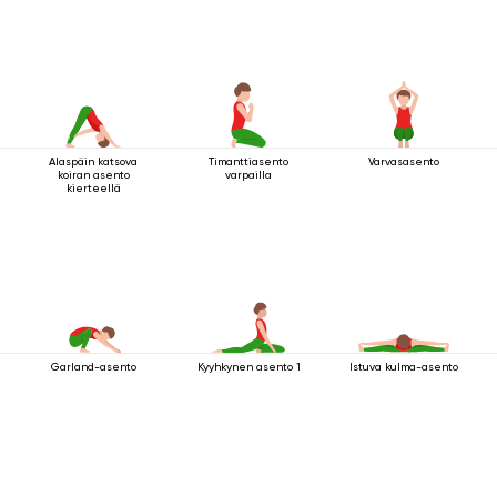
Alaspäin katsova
Timanttiasento
Varvasasento
koiran asento
varpailla
kierteellä
Garland-asento
Kyyhkynen asento 1
Istuva kulma-asento