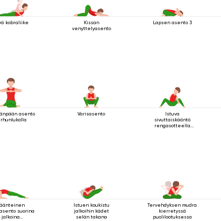
vä kobraliike
Kissan
Lapsen asento 3
venyttelyasento
änpään asento
Varisasento
Istuva
rhunlukolla
sivuttaiskääntö
rengasotteella
polven alla
äänteinen
Istuen koukistu
Tervehdyksen mudra
asento suorina
jalkoihin kädet
kierretyssä
jalkoina
selän takana
puolilootuksessa