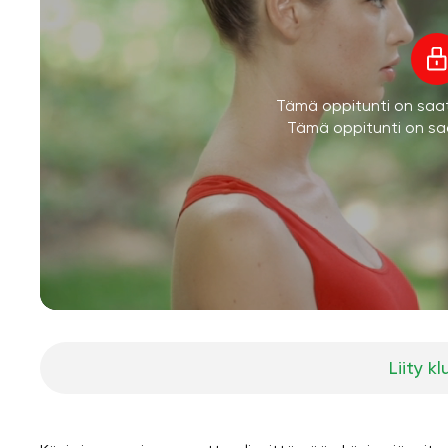
Tämä oppitunti on saatav
Tämä oppitunti on saa
Liity kl