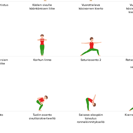
tistus
Käden sivulle
Vuorotteleva
Vu
kääntämisen liike
käsivarren kierto
käsi
kie
rsien
Karhun linna
Soturiasento 2
Rats
iike
v
nto
Tuolin asento
Seisova alaspäin
Kierr
sivuttaiskierteellä
taivutus
rannekiinnityksellä