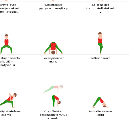
orottelevat
Vuorotteleva
Seisomaliike
en ojennukset
pystysuora venyttely
sivuttaiskallistuksella
rtoliikkeellä
2
seisten
astajan asento
Leveäjalkainen
Kotkan asento
olkapään
mutka
enytyksellä
etty sivukulma-
Kriya: Seisten
Alaspäin katsova
asento
eteenpäin taivutus
koira
– lankku