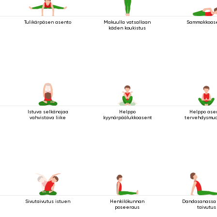
Tulikärpäsen asento
Makuulla vatsallaan
Sammakkoas
käden koukistus
Istuva selkänojaa
Helppo
Helppo ase
vahvistava liike
kyynärpäälukkoasento
tervehdysmud
Sivutaivutus istuen
Henkilökunnan
Dandasanassa
poseeraus
taivutus