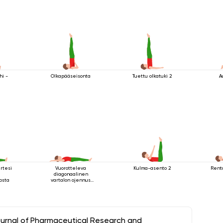
k
hi -
Olkapääseisonta
Tuettu olkatuki 2
A
rtesi
Vuorotteleva
Kulma-asento 2
Rent
diagonaalinen
osta
vartalon ojennus
makuuasennossa
ournal of Pharmaceutical Research and