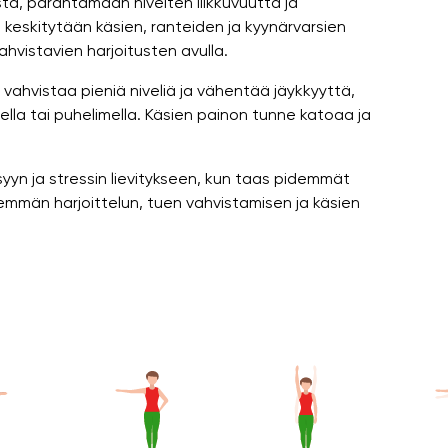
stä, parantamaan nivelten liikkuvuutta ja
 keskitytään käsien, ranteiden ja kyynärvarsien
hvistavien harjoitusten avulla.
, vahvistaa pieniä niveliä ja vähentää jäykkyyttä,
ella tai puhelimella. Käsien painon tunne katoaa ja
syyn ja stressin lievitykseen, kun taas pidemmät
semmän harjoittelun, tuen vahvistamisen ja käsien