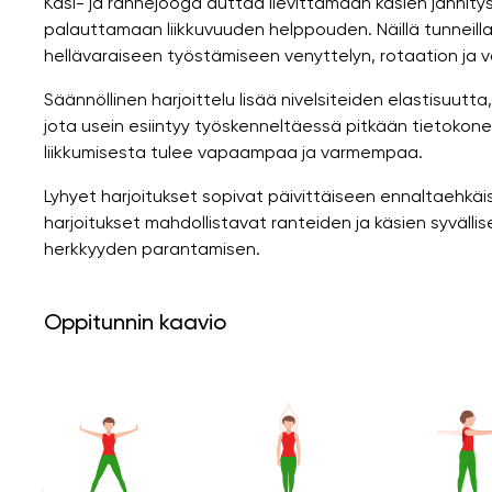
Käsi- ja rannejooga auttaa lievittämään käsien jännity
palauttamaan liikkuvuuden helppouden. Näillä tunneilla
hellävaraiseen työstämiseen venyttelyn, rotaation ja va
Säännöllinen harjoittelu lisää nivelsiteiden elastisuutta
jota usein esiintyy työskenneltäessä pitkään tietokone
liikkumisesta tulee vapaampaa ja varmempaa.
Lyhyet harjoitukset sopivat päivittäiseen ennaltaehkäi
harjoitukset mahdollistavat ranteiden ja käsien syvälli
herkkyyden parantamisen.
Oppitunnin kaavio