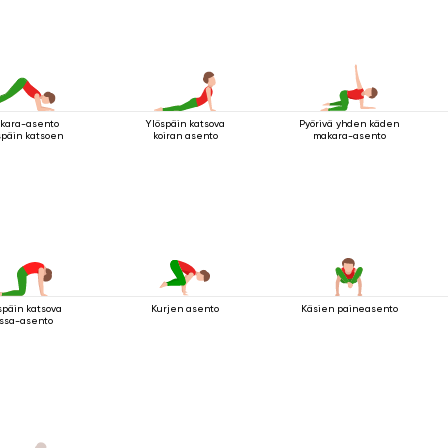
kara-asento
Ylöspäin katsova
Pyörivä yhden käden
späin katsoen
koiran asento
makara-asento
späin katsova
Käsien paineasento
Kurjen asento
issa-asento