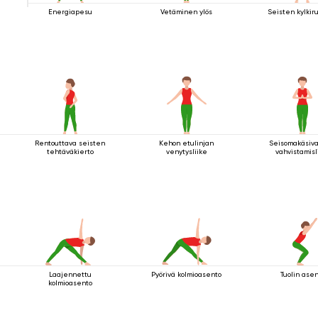
Energiapesu
Vetäminen ylös
Seisten kylkiru
Rentouttava seisten
Kehon etulinjan
Seisomakäsiva
tehtäväkierto
venytysliike
vahvistamisl
Laajennettu
Pyörivä kolmioasento
Tuolin ase
kolmioasento