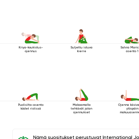
Kriya-koukistus-
Suljettu istuva
Salvia Maric
ojennus
kierre
asento 1
Puolisilta-asento
Makaamalla
Ojenna käsiva
kädet ristissä
tehtävät jalan
ylöspäin
ojennukset
makuuasenn
Nämä suositukset perustuvat International J