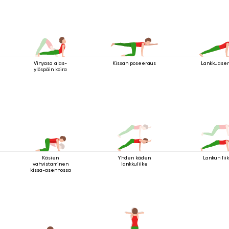
Vinyasa alas-
Kissan poseeraus
Lankkuase
ylöspäin koira
Käsien
Yhden käden
Lankun lii
vahvistaminen
lankkuliike
kissa-asennossa