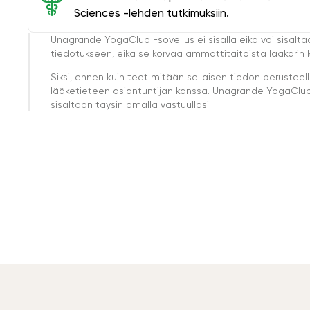
Sciences -lehden tutkimuksiin.
Unagrande YogaClub -sovellus ei sisällä eikä voi sisältä
tiedotukseen, eikä se korvaa ammattitaitoista lääkärin k
Siksi, ennen kuin teet mitään sellaisen tiedon perust
lääketieteen asiantuntijan kanssa. Unagrande YogaClub e
sisältöön täysin omalla vastuullasi.