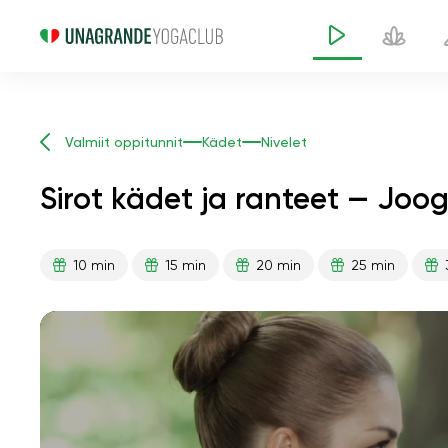
Valmiit oppitunnit
Kädet
Nivelet
Sirot kädet ja ranteet — Joo
10 min
15 min
20 min
25 min