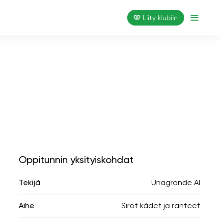
Liity klubiin
Oppitunnin yksityiskohdat
Tekijä
Unagrande AI
Aihe
Sirot kädet ja ranteet