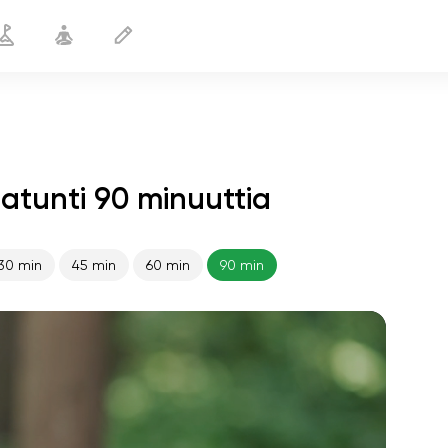
gatunti 90 minuuttia
30 min
45 min
60 min
90 min
sielun lento
01:44
sisäinen rauha
01:27