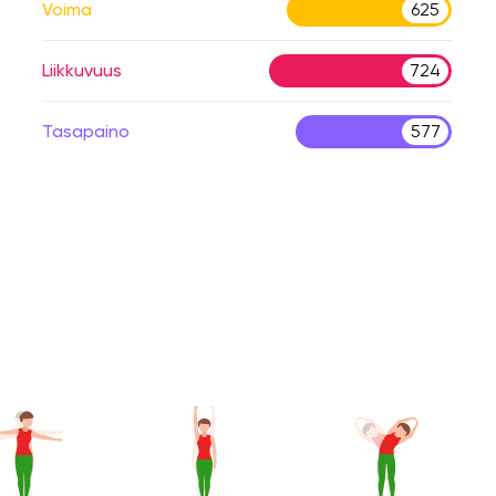
Voima
625
Liikkuvuus
724
Tasapaino
577