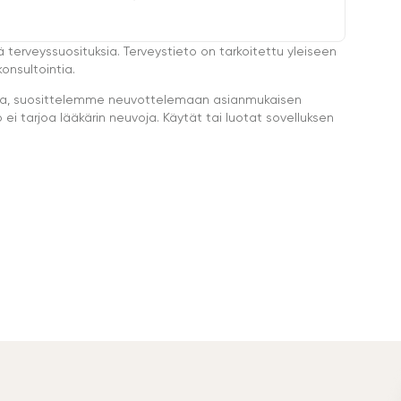
ä terveyssuosituksia. Terveystieto on tarkoitettu yleiseen
onsultointia.
eella, suosittelemme neuvottelemaan asianmukaisen
i tarjoa lääkärin neuvoja. Käytät tai luotat sovelluksen