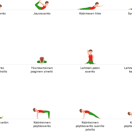
ento
Jousiasento
Käärmeen liike
Sy
nto
Yksinkertainen
Lehmän pään
Lehm
ralla
jooginen sinetti
asento
ka
 selän
Käänteinen
Käänteinen
K
pöytäasento
pöytäasento suorilla
pöytä
jaloilla