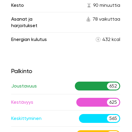
Kesto
90 minuuttia
Asanat ja
78 vaikuttaa
harjoitukset
Energian kulutus
432 kcal
Palkinto
Joustavuus
652
Kestävyys
625
Keskittyminen
565