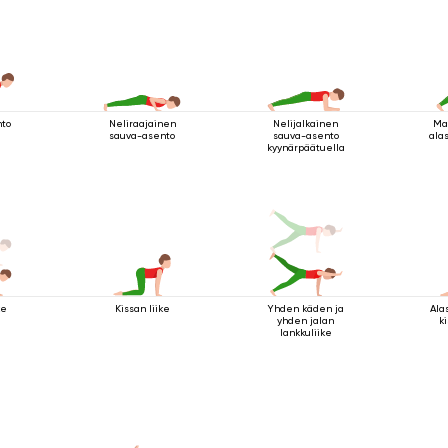
nto
Neliraajainen
Nelijalkainen
Ma
sauva-asento
sauva-asento
ala
kyynärpäätuella
ke
Kissan liike
Yhden käden ja
Ala
yhden jalan
k
lankkuliike