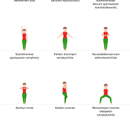
Vetäminen ylös
Seisten kylkirutistus
Vuorottelevat
käsien ojennukset
kiertoliikkeellä
seisten
Vuorotteleva
Kehon etulinjan
Seisomakäsivarsien
pystysuora venyttely
venytysliike
vahvistamisliike
Karhun linna
Kotkan asento
Ratsastajan asento
olkapään
venytyksellä