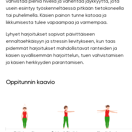
vahvistaa pieniä niveliä ja vähentää jäykkyyttä, jota
usein esiintyy työskenneltäessä pitkään tietokoneella
tai puhelimella. Käsien painon tunne katoaa ja
liikkumisesta tulee vapaampaa ja varmempaa.
Lyhyet harjoitukset sopivat päivittäiseen
ennaltaehkäisyyn ja stressin lievitykseen, kun taas
pidemmät harjoitukset mahdollistavat ranteiden ja
käsien syvällisemmän harjoittelun, tuen vahvistamisen
ja käsien herkkyyden parantamisen.
Oppitunnin kaavio