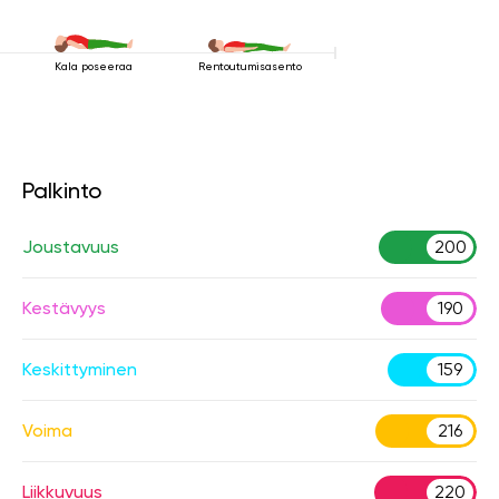
Kala poseeraa
Rentoutumisasento
Palkinto
Joustavuus
200
Kestävyys
190
Keskittyminen
159
Voima
216
Liikkuvuus
220