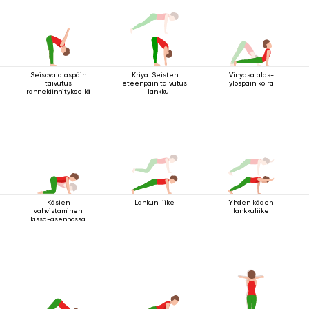
Seisova alaspäin
Kriya: Seisten
Vinyasa alas-
taivutus
eteenpäin taivutus
ylöspäin koira
rannekiinnityksellä
– lankku
Käsien
Lankun liike
Yhden käden
vahvistaminen
lankkuliike
kissa-asennossa