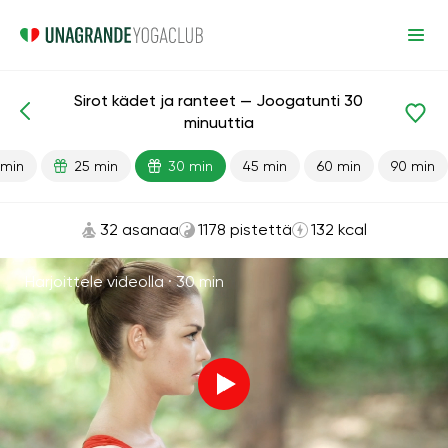
Sirot kädet ja ranteet — Joogatunti 30
Valmiit oppitunnit
Kädet
Nivelet
minuuttia
 min
25 min
30 min
45 min
60 min
90 min
32 asanaa
1178 pistettä
132 kcal
Harjoittele videolla ·
30 min