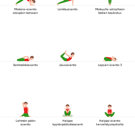
Makara-asento
Lankkuasento
Makuulla vatsallaan
alaspäin katsoen
käden koukistus
Sammakkoasento
Jousiasento
Lapsen asento 3
Lehmän pään
Helppo
Helppo asento
asento
kyynärpäälukkoasento
tervehdysmudralla