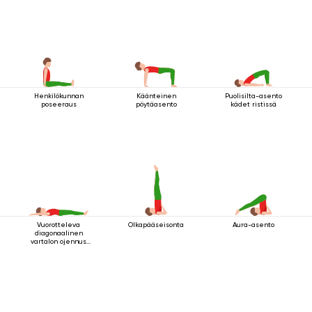
Henkilökunnan
Käänteinen
Puolisilta-asento
poseeraus
pöytäasento
kädet ristissä
Vuorotteleva
Olkapääseisonta
Aura-asento
diagonaalinen
vartalon ojennus
makuuasennossa