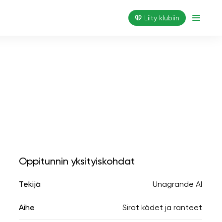
Liity klubiin
Oppitunnin yksityiskohdat
Tekijä
Unagrande AI
Aihe
Sirot kädet ja ranteet