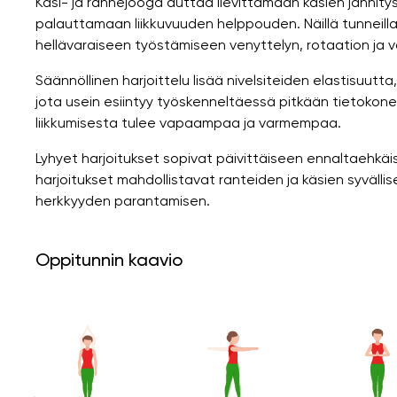
Käsi- ja rannejooga auttaa lievittämään käsien jännity
palauttamaan liikkuvuuden helppouden. Näillä tunneilla
hellävaraiseen työstämiseen venyttelyn, rotaation ja va
Säännöllinen harjoittelu lisää nivelsiteiden elastisuutta
jota usein esiintyy työskenneltäessä pitkään tietokone
liikkumisesta tulee vapaampaa ja varmempaa.
Lyhyet harjoitukset sopivat päivittäiseen ennaltaehkäi
harjoitukset mahdollistavat ranteiden ja käsien syvälli
herkkyyden parantamisen.
Oppitunnin kaavio