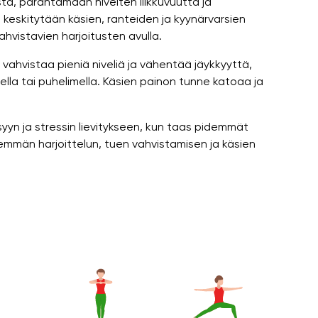
stä, parantamaan nivelten liikkuvuutta ja
 keskitytään käsien, ranteiden ja kyynärvarsien
hvistavien harjoitusten avulla.
, vahvistaa pieniä niveliä ja vähentää jäykkyyttä,
ella tai puhelimella. Käsien painon tunne katoaa ja
syyn ja stressin lievitykseen, kun taas pidemmät
semmän harjoittelun, tuen vahvistamisen ja käsien