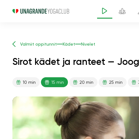
Valmiit oppitunnit
Kädet
Nivelet
Sirot kädet ja ranteet — Joog
10 min
15 min
20 min
25 min