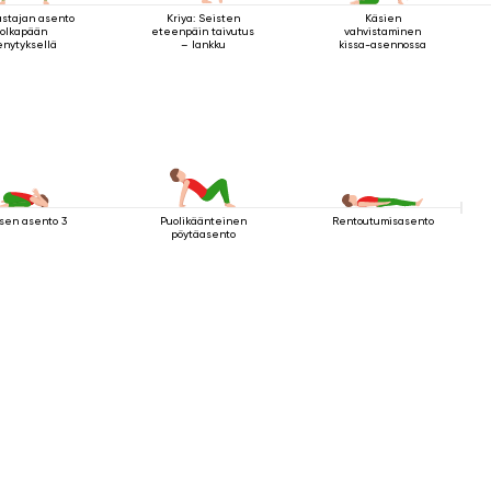
astajan asento
Kriya: Seisten
Käsien
olkapään
eteenpäin taivutus
vahvistaminen
enytyksellä
– lankku
kissa-asennossa
sen asento 3
Puolikäänteinen
Rentoutumisasento
pöytäasento