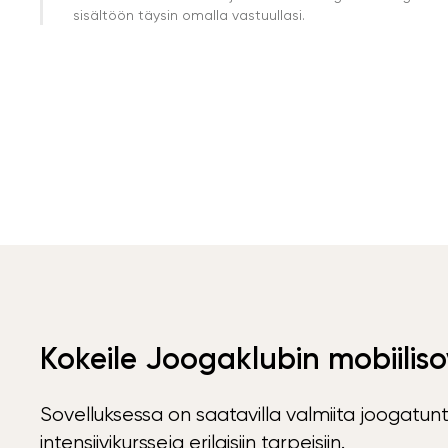
sisältöön täysin omalla vastuullasi.
Kokeile Joogaklubin mobiiliso
Sovelluksessa on saatavilla valmiita joogatunt
intensiivikursseja erilaisiin tarpeisiin.