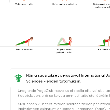
Vetäminen ylös
Seisten kylkirutistus
Seisomakäsiva
vahvistamisl
Lankkuasento
Vinyasa alas-
Kissan lii
ylöspäin koira
Nämä suositukset perustuvat International J
Sciences -lehden tutkimuksiin.
Unagrande YogaClub -sovellus ei sisällä eikä voi sisältä
tiedotukseen, eikä se korvaa ammattitaitoista lääkärin k
Siksi, ennen kuin teet mitään sellaisen tiedon perust
lääketieteen asiantuntijan kanssa. Unagrande YogaClub e