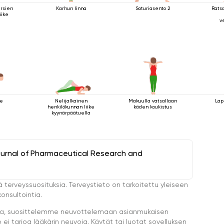
rsien
Karhun linna
Soturiasento 2
Rats
iike
v
ke
Nelijalkainen
Makuulla vatsallaan
Lap
henkilökunnan liike
käden koukistus
kyynärpäätuella
ournal of Pharmaceutical Research and
ä terveyssuosituksia. Terveystieto on tarkoitettu yleiseen
onsultointia.
eella, suosittelemme neuvottelemaan asianmukaisen
i tarjoa lääkärin neuvoja. Käytät tai luotat sovelluksen