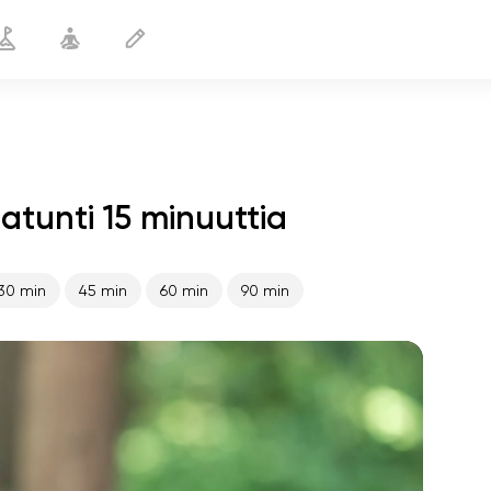
atunti 15 minuuttia
Sirot kädet ja ranteet
15 min
30 min
45 min
60 min
90 min
sielun lento
01:44
sisäinen rauha
01:27