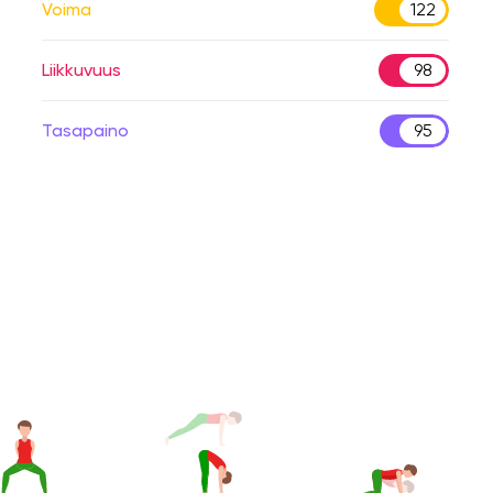
Voima
122
Liikkuvuus
98
Tasapaino
95