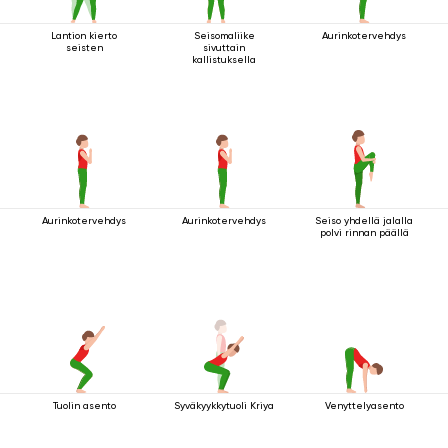
Lantion kierto
Seisomaliike
Aurinkotervehdys
seisten
sivuttain
kallistuksella
Aurinkotervehdys
Aurinkotervehdys
Seiso yhdellä jalalla
polvi rinnan päällä
Tuolin asento
Syväkyykkytuoli Kriya
Venyttelyasento