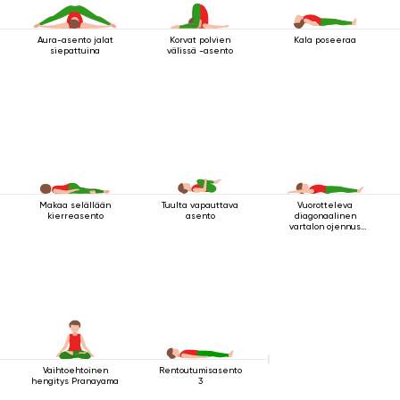
Aura-asento jalat
Korvat polvien
Kala poseeraa
siepattuina
välissä -asento
Makaa selällään
Tuulta vapauttava
Vuorotteleva
kierreasento
asento
diagonaalinen
vartalon ojennus
makuuasennossa
Vaihtoehtoinen
Rentoutumisasento
hengitys Pranayama
3