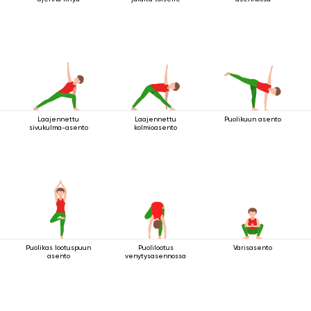
Laajennettu
Laajennettu
Puolikuun asento
sivukulma-asento
kolmioasento
Puolikas lootuspuun
Puolilootus
Varisasento
asento
venytysasennossa