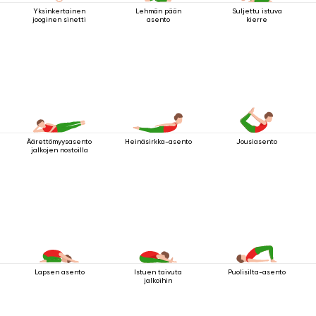
Yksinkertainen
Lehmän pään
Suljettu istuva
jooginen sinetti
asento
kierre
Äärettömyysasento
Heinäsirkka-asento
Jousiasento
jalkojen nostoilla
Lapsen asento
Istuen taivuta
Puolisilta-asento
jalkoihin