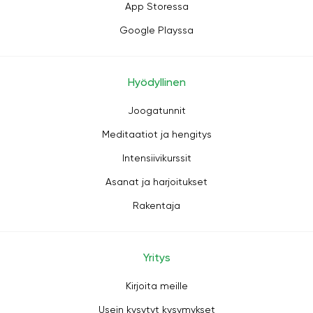
App Storessa
Google Playssa
Hyödyllinen
Joogatunnit
Meditaatiot ja hengitys
Intensiivikurssit
Asanat ja harjoitukset
Rakentaja
Yritys
Kirjoita meille
Usein kysytyt kysymykset