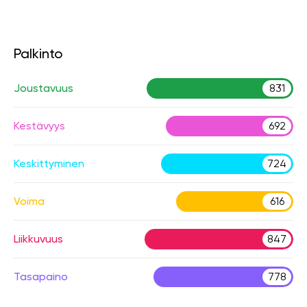
Palkinto
Joustavuus
831
Kestävyys
692
Keskittyminen
724
Voima
616
Liikkuvuus
847
Tasapaino
778