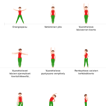
Energiapesu
Vetäminen ylös
Vuorotteleva
käsivarren kierto
Vuorottelevat
Vuorotteleva
Rentouttava seisten
käsien ojennukset
pystysuora venyttely
tehtäväkierto
kiertoliikkeellä
seisten