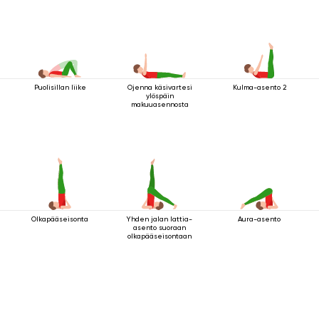
Puolisillan liike
Ojenna käsivartesi
Kulma-asento 2
ylöspäin
makuuasennosta
Olkapääseisonta
Yhden jalan lattia-
Aura-asento
asento suoraan
olkapääseisontaan