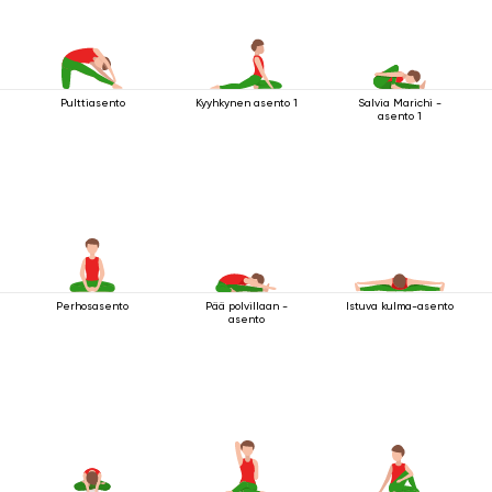
Pulttiasento
Kyyhkynen asento 1
Salvia Marichi -
asento 1
Perhosasento
Pää polvillaan -
Istuva kulma-asento
asento