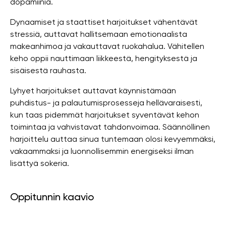
dopamiinia.
Dynaamiset ja staattiset harjoitukset vähentävät
stressiä, auttavat hallitsemaan emotionaalista
makeanhimoa ja vakauttavat ruokahalua. Vähitellen
keho oppii nauttimaan liikkeestä, hengityksestä ja
sisäisestä rauhasta.
Lyhyet harjoitukset auttavat käynnistämään
puhdistus- ja palautumisprosesseja hellävaraisesti,
kun taas pidemmät harjoitukset syventävät kehon
toimintaa ja vahvistavat tahdonvoimaa. Säännöllinen
harjoittelu auttaa sinua tuntemaan olosi kevyemmäksi,
vakaammaksi ja luonnollisemmin energiseksi ilman
lisättyä sokeria.
Oppitunnin kaavio