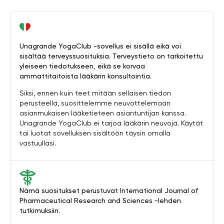
Unagrande YogaClub -sovellus ei sisällä eikä voi
sisältää terveyssuosituksia. Terveystieto on tarkoitettu
yleiseen tiedotukseen, eikä se korvaa
ammattitaitoista lääkärin konsultointia.
Siksi, ennen kuin teet mitään sellaisen tiedon
perusteella, suosittelemme neuvottelemaan
asianmukaisen lääketieteen asiantuntijan kanssa.
Unagrande YogaClub ei tarjoa lääkärin neuvoja. Käytät
tai luotat sovelluksen sisältöön täysin omalla
vastuullasi.
Nämä suositukset perustuvat International Journal of
Pharmaceutical Research and Sciences -lehden
tutkimuksiin.