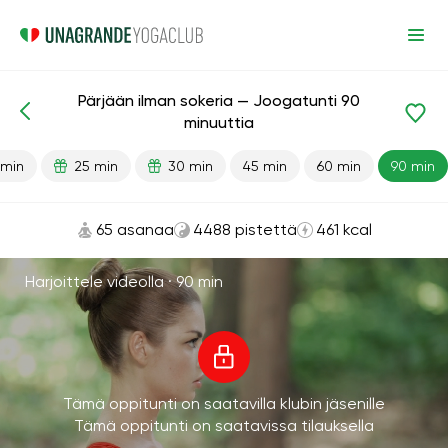
Pärjään ilman sokeria — Joogatunti 90
Valmiit oppitunnit
Tavat
minuuttia
 min
25 min
30 min
45 min
60 min
90 min
65 asanaa
4488 pistettä
461 kcal
Harjoittele videolla ·
90 min
Tämä oppitunti on saatavilla klubin jäsenille
Tämä oppitunti on saatavissa tilauksella