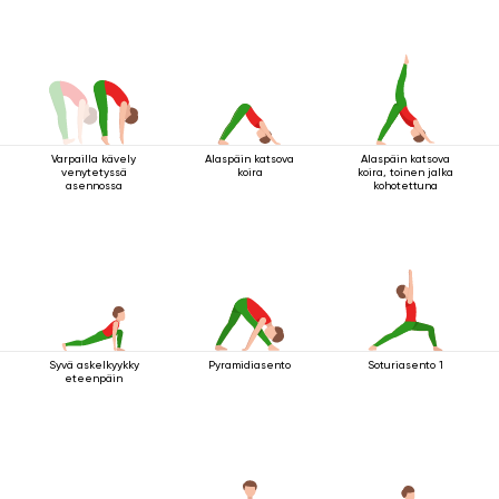
Varpailla kävely
Alaspäin katsova
Alaspäin katsova
venytetyssä
koira
koira, toinen jalka
asennossa
kohotettuna
Syvä askelkyykky
Pyramidiasento
Soturiasento 1
eteenpäin