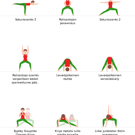
Soturiasento 3
Ratsastajan
Soturiasento 2
poseeraus
Ratsastaja asento
Leveäjalkainen
Leveäjalkainen
varpaillaan kädet
mutka
varvaskävely
ojennettuina pään
yläpuolella
Kyykky Sivujalka
Kriya matala rulla
Liike jumalatar Kalin
Ojenna Kriya
jalalta toiselle
asennossa