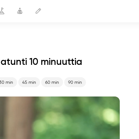
atunti 10 minuuttia
Pärjään ilman sokeria
10 min
30 min
45 min
60 min
90 min
sielun lento
01:44
sisäinen rauha
01:27