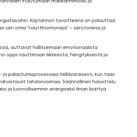
vähitellen irtautumaan makeanhimoasi ja
ergiatasoihin. Käytännön tavoitteena on palauttaa
aa sen omia "nauttihormoneja" – serotoniinia ja
ssiä, auttavat hallitsemaan emotionaalista
o oppii nauttimaan liikkeestä, hengityksestä ja
 ja palautumisprosesseja hellävaraisesti, kun taas
vahvistavat tahdonvoimaa. Säännöllinen harjoittelu
 ja luonnollisemmin energiseksi ilman lisättyä