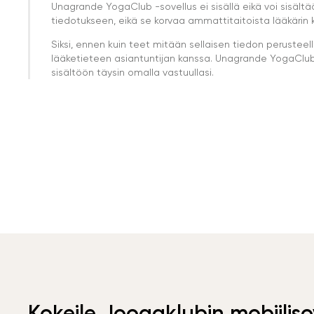
Unagrande YogaClub -sovellus ei sisällä eikä voi sisältä
tiedotukseen, eikä se korvaa ammattitaitoista lääkärin k
Siksi, ennen kuin teet mitään sellaisen tiedon perust
lääketieteen asiantuntijan kanssa. Unagrande YogaClub e
sisältöön täysin omalla vastuullasi.
Kokeile Joogaklubin mobiiliso