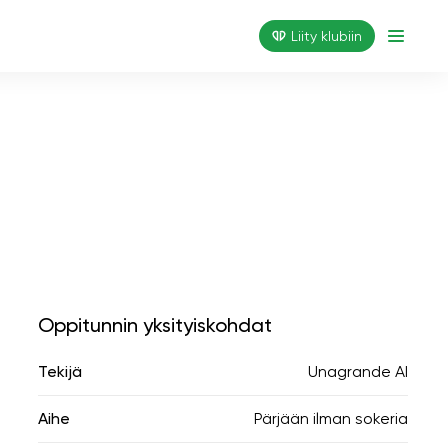
Liity klubiin
Oppitunnin yksityiskohdat
Tekijä
Unagrande AI
Aihe
Pärjään ilman sokeria