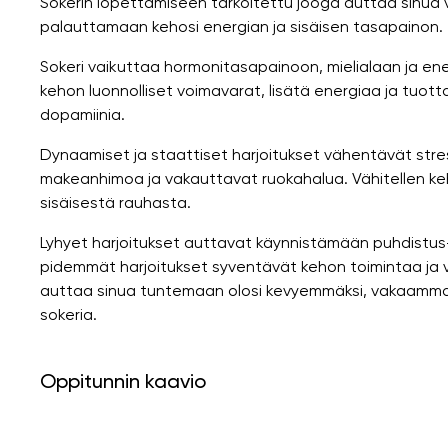
Sokerin lopettamiseen tarkoitettu jooga auttaa sinua 
palauttamaan kehosi energian ja sisäisen tasapainon.
Sokeri vaikuttaa hormonitasapainoon, mielialaan ja en
kehon luonnolliset voimavarat, lisätä energiaa ja tuott
dopamiinia.
Dynaamiset ja staattiset harjoitukset vähentävät stre
makeanhimoa ja vakauttavat ruokahalua. Vähitellen keh
sisäisestä rauhasta.
Lyhyet harjoitukset auttavat käynnistämään puhdistus-
pidemmät harjoitukset syventävät kehon toimintaa ja 
auttaa sinua tuntemaan olosi kevyemmäksi, vakaammaksi
sokeria.
Oppitunnin kaavio