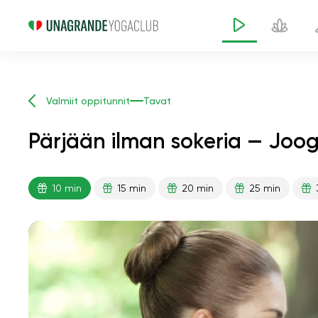
Valmiit oppitunnit
Tavat
Pärjään ilman sokeria — Joog
10 min
15 min
20 min
25 min