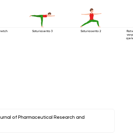
retch
Soturiasento 3
Soturiasento 2
Rats
varp
ojen
y
ournal of Pharmaceutical Research and