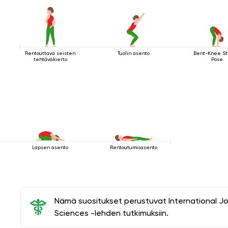
Rentouttava seisten
Tuolin asento
Bent-Knee St
tehtäväkierto
Pose
Lapsen asento
Rentoutumisasento
Nämä suositukset perustuvat International J
Sciences -lehden tutkimuksiin.