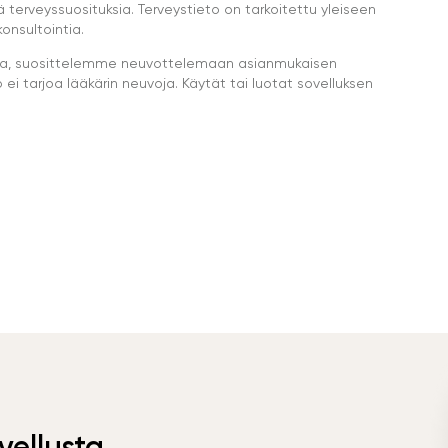
ä terveyssuosituksia. Terveystieto on tarkoitettu yleiseen
onsultointia.
eella, suosittelemme neuvottelemaan asianmukaisen
i tarjoa lääkärin neuvoja. Käytät tai luotat sovelluksen
vellusta