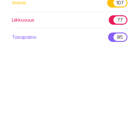
Voima
107
Liikkuvuus
77
Tasapaino
85