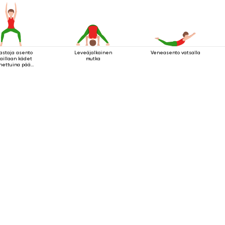
astaja asento
Leveäjalkainen
Veneasento vatsalla
aillaan kädet
mutka
nettuina pään
läpuolella