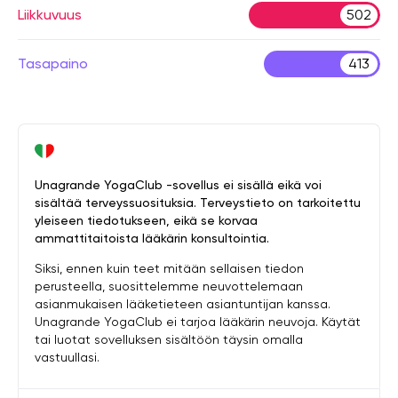
Liikkuvuus
502
Tasapaino
413
Unagrande YogaClub -sovellus ei sisällä eikä voi
sisältää terveyssuosituksia. Terveystieto on tarkoitettu
yleiseen tiedotukseen, eikä se korvaa
ammattitaitoista lääkärin konsultointia.
Siksi, ennen kuin teet mitään sellaisen tiedon
perusteella, suosittelemme neuvottelemaan
asianmukaisen lääketieteen asiantuntijan kanssa.
Unagrande YogaClub ei tarjoa lääkärin neuvoja. Käytät
tai luotat sovelluksen sisältöön täysin omalla
vastuullasi.