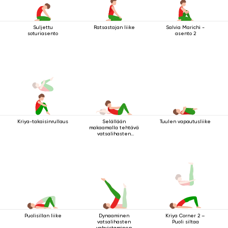
Suljettu
Ratsastajan liike
Salvia Marichi -
soturiasento
asento 2
Kriya-takaisinrullaus
Selällään
Tuulen vapautusliike
makaamalla tehtävä
vatsalihasten
vahvistamisharjoitus
Puolisillan liike
Dynaaminen
Kriya Corner 2 –
vatsalihasten
Puoli siltaa
vahvistaminen