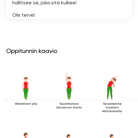
hallitsee se, joka sitä kulkee!
Ole terve!
Oppitunnin kaavio
Vetäminen ylös
Vuorotteleva
Seisomaliike
käsivarren kierto
sivuttain
kallistuksella