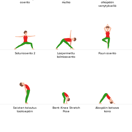
asento
mutka
olkapään
venytyksellä
Soturiasento 2
Laajennettu
Puun asento
kolmioasento
Seisten taivutus
Bent-Knee Stretch
Alaspäin katsova
taaksepäin
Pose
koira