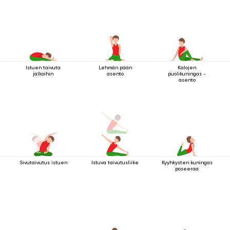
Istuen taivuta
Lehmän pään
Kalojen
jalkoihin
asento
puolikuningas -
asento
Sivutaivutus istuen
Istuva taivutusliike
Kyyhkysten kuningas
poseeraa