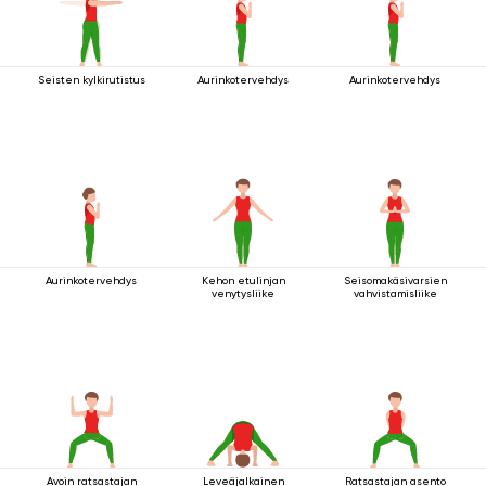
Seisten kylkirutistus
Aurinkotervehdys
Aurinkotervehdys
Aurinkotervehdys
Kehon etulinjan
Seisomakäsivarsien
venytysliike
vahvistamisliike
Avoin ratsastajan
Leveäjalkainen
Ratsastajan asento