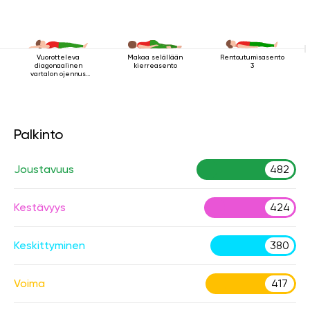
Vuorotteleva
Makaa selällään
Rentoutumisasento
diagonaalinen
kierreasento
3
vartalon ojennus
makuuasennossa
Palkinto
Joustavuus
482
Kestävyys
424
Keskittyminen
380
Voima
417