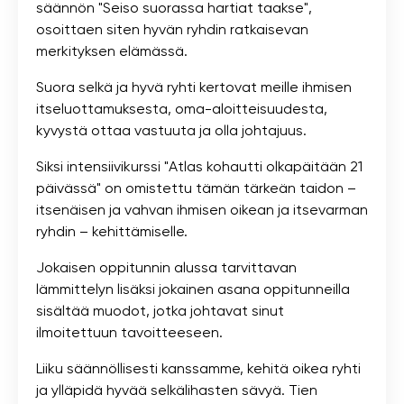
säännön "Seiso suorassa hartiat taakse",
osoittaen siten hyvän ryhdin ratkaisevan
merkityksen elämässä.
Suora selkä ja hyvä ryhti kertovat meille ihmisen
itseluottamuksesta, oma-aloitteisuudesta,
kyvystä ottaa vastuuta ja olla johtajuus.
Siksi intensiivikurssi "Atlas kohautti olkapäitään 21
päivässä" on omistettu tämän tärkeän taidon –
itsenäisen ja vahvan ihmisen oikean ja itsevarman
ryhdin – kehittämiselle.
Jokaisen oppitunnin alussa tarvittavan
lämmittelyn lisäksi jokainen asana oppitunneilla
sisältää muodot, jotka johtavat sinut
ilmoitettuun tavoitteeseen.
Liiku säännöllisesti kanssamme, kehitä oikea ryhti
ja ylläpidä hyvää selkälihasten sävyä. Tien