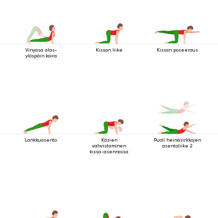
Vinyasa alas-
Kissan liike
Kissan poseeraus
ylöspäin koira
Lankkuasento
Käsien
Puoli heinäsirkkojen
vahvistaminen
asentoliike 2
kissa-asennossa