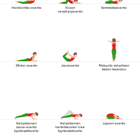
Heinäsirkka-asento
Kissan
Sammakkoasento
venyttelyasento
Sfinksi-asento
Jousiasento
Makuulla vatsallaan
käden koukistus
Nelijalkainen
Nelijalkainen
Lapsen asento
sauva-asento
henkilökunnan liike
kyynärpäätuella
kyynärpäätuella