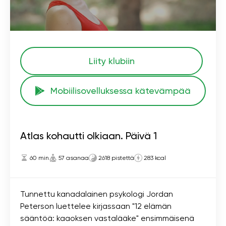
Liity klubiin
Mobiilisovelluksessa kätevämpää
Atlas kohautti olkiaan. Päivä 1
60 min
57 asanaa
2618 pistettä
283 kcal
Tunnettu kanadalainen psykologi Jordan
Peterson luettelee kirjassaan "12 elämän
sääntöä: kaaoksen vastalääke" ensimmäisenä