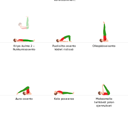
makuuasennossa
Puolisilta-asento
Olkapääseisonta
Kriya-kulma 2 –
kädet ristissä
Nukkumisasento
Aura-asento
Kala poseeraa
Makaamalla
tehtävät jalan
ojennukset