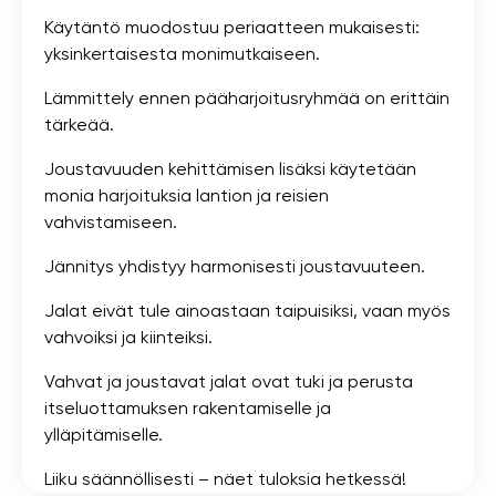
Käytäntö muodostuu periaatteen mukaisesti:
yksinkertaisesta monimutkaiseen.
Lämmittely ennen pääharjoitusryhmää on erittäin
tärkeää.
Joustavuuden kehittämisen lisäksi käytetään
monia harjoituksia lantion ja reisien
vahvistamiseen.
Jännitys yhdistyy harmonisesti joustavuuteen.
Jalat eivät tule ainoastaan ​​taipuisiksi, vaan myös
vahvoiksi ja kiinteiksi.
Vahvat ja joustavat jalat ovat tuki ja perusta
itseluottamuksen rakentamiselle ja
ylläpitämiselle.
Liiku säännöllisesti – näet tuloksia hetkessä!