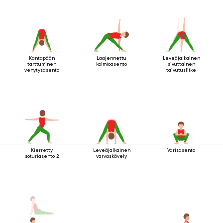
Kantapään
Laajennettu
Leveäjalkainen
tarttuminen
kolmioasento
sivuttainen
venytysasento
taivutusliike
Kierretty
Leveäjalkainen
Varisasento
soturiasento 2
varvaskävely