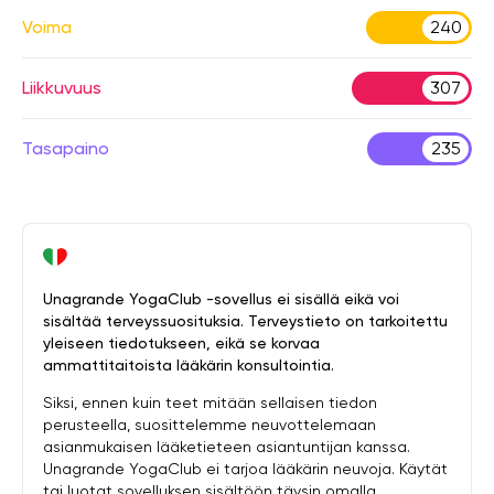
Voima
240
Liikkuvuus
307
Tasapaino
235
Unagrande YogaClub -sovellus ei sisällä eikä voi
sisältää terveyssuosituksia. Terveystieto on tarkoitettu
yleiseen tiedotukseen, eikä se korvaa
ammattitaitoista lääkärin konsultointia.
Siksi, ennen kuin teet mitään sellaisen tiedon
perusteella, suosittelemme neuvottelemaan
asianmukaisen lääketieteen asiantuntijan kanssa.
Unagrande YogaClub ei tarjoa lääkärin neuvoja. Käytät
tai luotat sovelluksen sisältöön täysin omalla