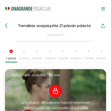
Trendikäs avajaisjuhla 21 päivän päästä
Intensiiviset joogakurssit
Nivelet
1
päivästä 21
1 päivä
2 päivä
3 päivä
4 päivä
5 päivä
6 päivä
7 päivä
8 päivä
9
Harjoittele videolla ·
30 min
Liity klubiin alkaaksesi harjoittelemaan
Tämä kurssi on saatavilla tilauksella