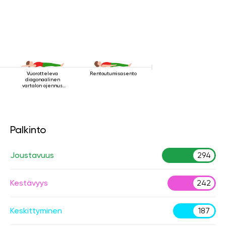
Vuorotteleva
Rentoutumisasento
diagonaalinen
vartalon ojennus
makuuasennossa
Palkinto
Joustavuus
294
Kestävyys
242
Keskittyminen
187