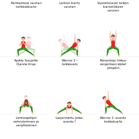
Rentouttava seisten
Lantion kierto
Vuorottelevat lonkan
tehtäväkierto
seisten
kiertoliikkeet
seisten
Kyykky Sivujalka
Warrior 2 -
Ratsastaja liikkuu
Ojenna Kriya
lonkkaveto
varpaillaan kädet
ylöspäin
ojennettuina
Lantionpohjan
Laajennettu jalka-
Warrior 2 -asento
vahvistaminen ja
asento 1
lonkkatuella
venyttäminen