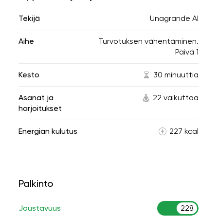
Tekijä
Unagrande AI
Aihe
Turvotuksen vähentäminen.
Päivä 1
Kesto
30 minuuttia
Asanat ja
22 vaikuttaa
harjoitukset
Energian kulutus
227 kcal
Palkinto
Joustavuus
228