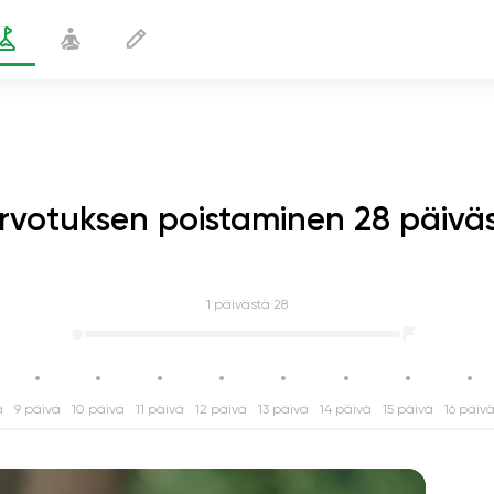
rvotuksen poistaminen 28 päivä
1
päivästä 28
ä
9 päivä
10 päivä
11 päivä
12 päivä
13 päivä
14 päivä
15 päivä
16 päiv