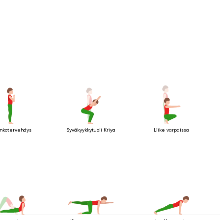
inkotervehdys
Syväkyykkytuoli Kriya
Liike varpaissa