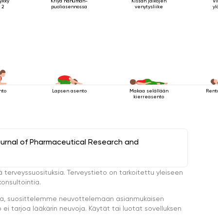
ykky
Kriya hanuman-
Kissan jalkojen
Vi
 2
puoliasennossa
venytysliike
yl
nto
Lapsen asento
Makaa selällään
Rent
kierreasento
ournal of Pharmaceutical Research and
ä terveyssuosituksia. Terveystieto on tarkoitettu yleiseen
onsultointia.
eella, suosittelemme neuvottelemaan asianmukaisen
i tarjoa lääkärin neuvoja. Käytät tai luotat sovelluksen