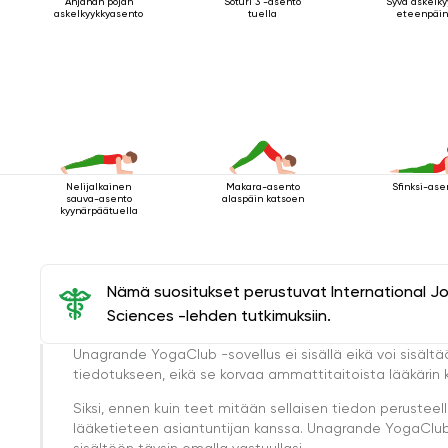
Anjanan pojan
Soturi 3 -asento
Syvä askelky
askelkyykkyasento
tuella
eteenpäin
Nelijalkainen
Makara-asento
Sfinksi-ase
sauva-asento
alaspäin katsoen
kyynärpäätuella
Nämä suositukset perustuvat International J
Sciences -lehden tutkimuksiin.
Unagrande YogaClub -sovellus ei sisällä eikä voi sisältä
tiedotukseen, eikä se korvaa ammattitaitoista lääkärin k
Siksi, ennen kuin teet mitään sellaisen tiedon perust
lääketieteen asiantuntijan kanssa. Unagrande YogaClub e
sisältöön täysin omalla vastuullasi.