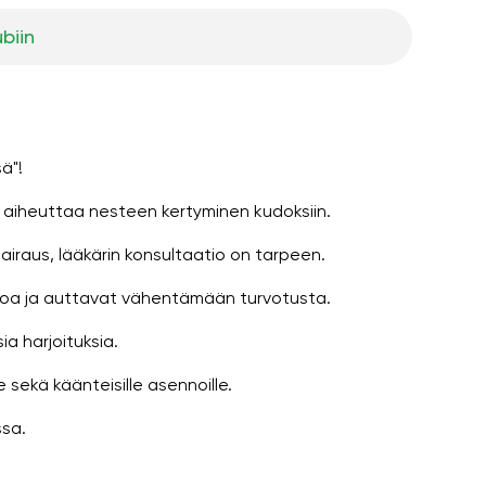
ubiin
ä"!
en aiheuttaa nesteen kertyminen kudoksiin.
iraus, lääkärin konsultaatio on tarpeen.
ertoa ja auttavat vähentämään turvotusta.
a harjoituksia.
 sekä käänteisille asennoille.
ssa.