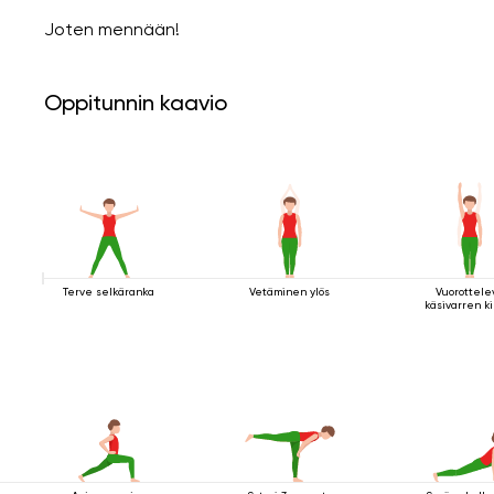
Joten mennään!
Oppitunnin kaavio
Terve selkäranka
Vetäminen ylös
Vuorottele
käsivarren k