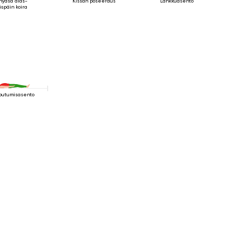
nyasa alas-
Kissan poseeraus
Lankkuasento
öspäin koira
outumisasento