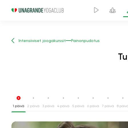
Intensiiviset joogakurssit
Painonpudotus
Tu
1 päivä
2 päivä
3 päivä
4 päivä
5 päivä
6 päivä
7 päivä
8 päiv