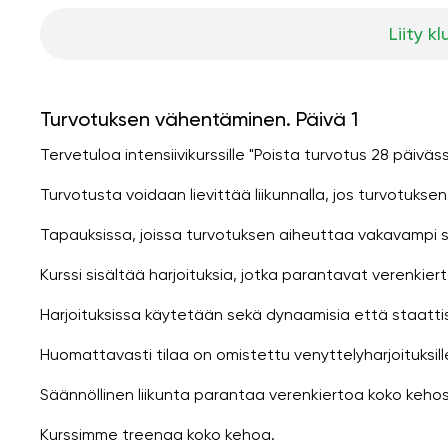
Liity kl
Turvotuksen vähentäminen. Päivä 1
Tervetuloa intensiivikurssille "Poista turvotus 28 päiväss
Turvotusta voidaan lievittää liikunnalla, jos turvotuks
Tapauksissa, joissa turvotuksen aiheuttaa vakavampi sa
Kurssi sisältää harjoituksia, jotka parantavat verenki
Harjoituksissa käytetään sekä dynaamisia että staattisi
Huomattavasti tilaa on omistettu venyttelyharjoituksille
Säännöllinen liikunta parantaa verenkiertoa koko keho
Kurssimme treenaa koko kehoa.