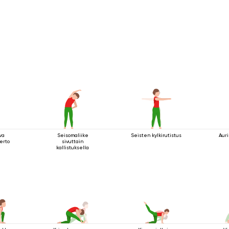
va
Seisomaliike
Seisten kylkirutistus
Aur
ierto
sivuttain
kallistuksella