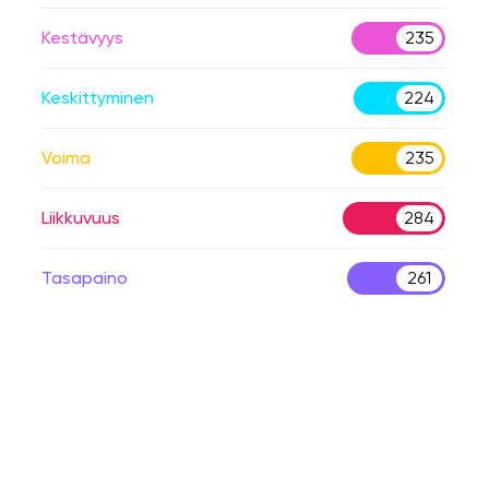
Kestävyys
235
Keskittyminen
224
Voima
235
Liikkuvuus
284
Tasapaino
261