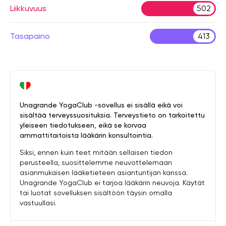
Liikkuvuus
502
Tasapaino
413
Unagrande YogaClub -sovellus ei sisällä eikä voi
sisältää terveyssuosituksia. Terveystieto on tarkoitettu
yleiseen tiedotukseen, eikä se korvaa
ammattitaitoista lääkärin konsultointia.
Siksi, ennen kuin teet mitään sellaisen tiedon
perusteella, suosittelemme neuvottelemaan
asianmukaisen lääketieteen asiantuntijan kanssa.
Unagrande YogaClub ei tarjoa lääkärin neuvoja. Käytät
tai luotat sovelluksen sisältöön täysin omalla
vastuullasi.