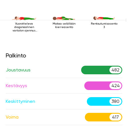
Vuorotteleva
Makaa selällään
Rentoutumisasento
diagonaalinen
kierreasento
3
vartalon ojennus
makuuasennossa
Palkinto
Joustavuus
482
Kestävyys
424
Keskittyminen
380
Voima
417