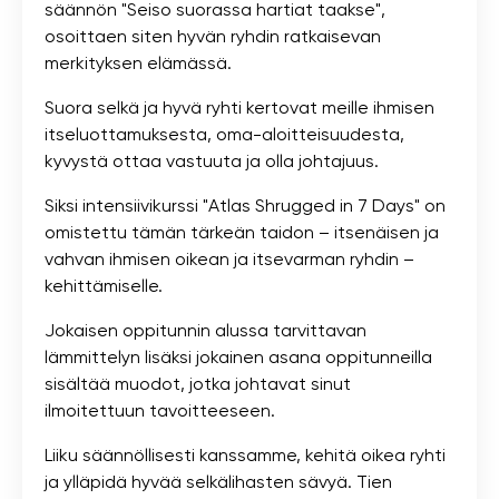
säännön "Seiso suorassa hartiat taakse",
osoittaen siten hyvän ryhdin ratkaisevan
merkityksen elämässä.
Suora selkä ja hyvä ryhti kertovat meille ihmisen
itseluottamuksesta, oma-aloitteisuudesta,
kyvystä ottaa vastuuta ja olla johtajuus.
Siksi intensiivikurssi "Atlas Shrugged in 7 Days" on
omistettu tämän tärkeän taidon – itsenäisen ja
vahvan ihmisen oikean ja itsevarman ryhdin –
kehittämiselle.
Jokaisen oppitunnin alussa tarvittavan
lämmittelyn lisäksi jokainen asana oppitunneilla
sisältää muodot, jotka johtavat sinut
ilmoitettuun tavoitteeseen.
Liiku säännöllisesti kanssamme, kehitä oikea ryhti
ja ylläpidä hyvää selkälihasten sävyä. Tien