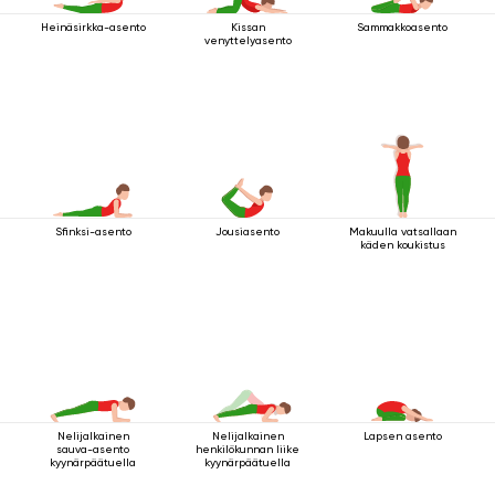
Heinäsirkka-asento
Kissan
Sammakkoasento
venyttelyasento
Sfinksi-asento
Jousiasento
Makuulla vatsallaan
käden koukistus
Nelijalkainen
Nelijalkainen
Lapsen asento
sauva-asento
henkilökunnan liike
kyynärpäätuella
kyynärpäätuella