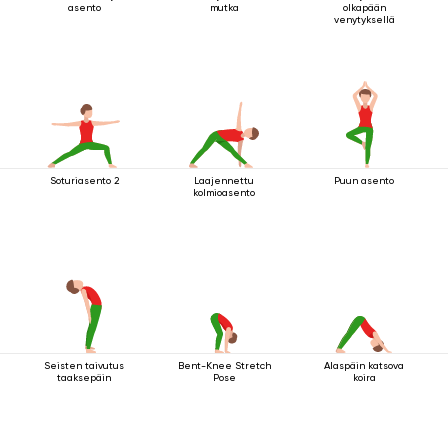
asento
mutka
olkapään
venytyksellä
Soturiasento 2
Laajennettu
Puun asento
kolmioasento
Seisten taivutus
Bent-Knee Stretch
Alaspäin katsova
taaksepäin
Pose
koira