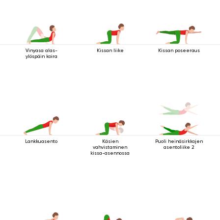
Vinyasa alas-
Kissan liike
Kissan poseeraus
ylöspäin koira
Lankkuasento
Käsien
Puoli heinäsirkkojen
vahvistaminen
asentoliike 2
kissa-asennossa