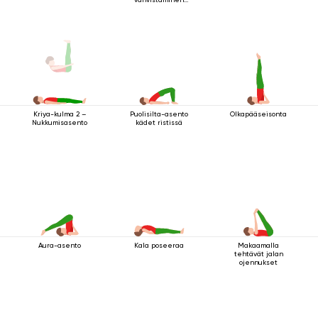
makuuasennossa
Puolisilta-asento
Olkapääseisonta
Kriya-kulma 2 –
kädet ristissä
Nukkumisasento
Aura-asento
Kala poseeraa
Makaamalla
tehtävät jalan
ojennukset