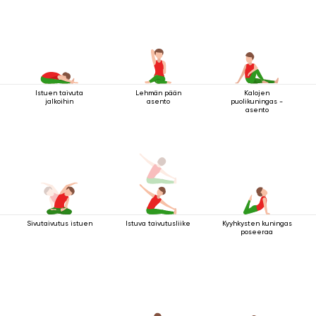
Istuen taivuta
Lehmän pään
Kalojen
jalkoihin
asento
puolikuningas -
asento
Sivutaivutus istuen
Istuva taivutusliike
Kyyhkysten kuningas
poseeraa