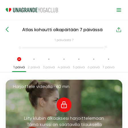
Atlas kohautti olkapäitään 7 päivässä
Intensiiviset joogakurssit
Olkapäät
1
päivästä 7
1 päivä
2 päivä
3 päivä
4 päivä
5 päivä
6 päivä
7 päivä
Harjoittele videolla ·
60 min
Liity klubiin alkaaksesi harjoittelemaan
Tämä kurssi on saatavilla tilauksella