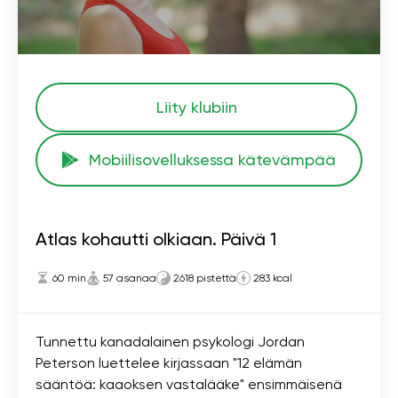
Liity klubiin
Mobiilisovelluksessa kätevämpää
Atlas kohautti olkiaan. Päivä 1
60 min
57 asanaa
2618 pistettä
283 kcal
Tunnettu kanadalainen psykologi Jordan
Peterson luettelee kirjassaan "12 elämän
sääntöä: kaaoksen vastalääke" ensimmäisenä