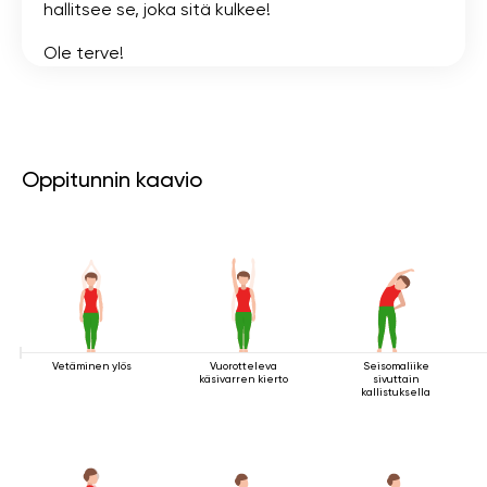
hallitsee se, joka sitä kulkee!
Ole terve!
Oppitunnin kaavio
Vetäminen ylös
Vuorotteleva
Seisomaliike
käsivarren kierto
sivuttain
kallistuksella