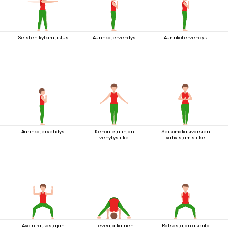
Seisten kylkirutistus
Aurinkotervehdys
Aurinkotervehdys
Aurinkotervehdys
Kehon etulinjan
Seisomakäsivarsien
venytysliike
vahvistamisliike
Avoin ratsastajan
Leveäjalkainen
Ratsastajan asento