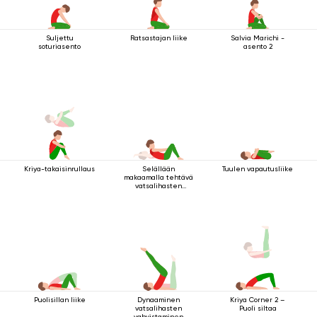
Suljettu
Ratsastajan liike
Salvia Marichi -
soturiasento
asento 2
Kriya-takaisinrullaus
Selällään
Tuulen vapautusliike
makaamalla tehtävä
vatsalihasten
vahvistamisharjoitus
Puolisillan liike
Dynaaminen
Kriya Corner 2 –
vatsalihasten
Puoli siltaa
vahvistaminen