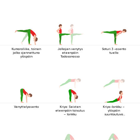
Kumaraliike, toinen
Jalkojen venytys
Soturi 3 -asento
jalka ojennettuna
eteenpäin
tuella
ylöspäin
Tadasanassa
Venyttelyasento
Kriya: Seisten
Kriya-lankku –
eteenpäin taivutus
ylöspäin
– lankku
suuntautuva
koiraharjoitus