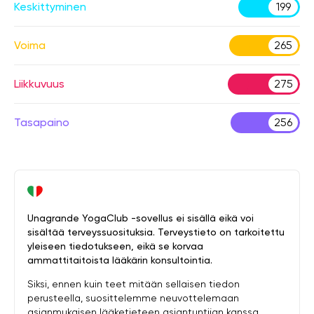
Keskittyminen
199
Voima
265
Liikkuvuus
275
Tasapaino
256
Unagrande YogaClub -sovellus ei sisällä eikä voi
sisältää terveyssuosituksia. Terveystieto on tarkoitettu
yleiseen tiedotukseen, eikä se korvaa
ammattitaitoista lääkärin konsultointia.
Siksi, ennen kuin teet mitään sellaisen tiedon
perusteella, suosittelemme neuvottelemaan
asianmukaisen lääketieteen asiantuntijan kanssa.