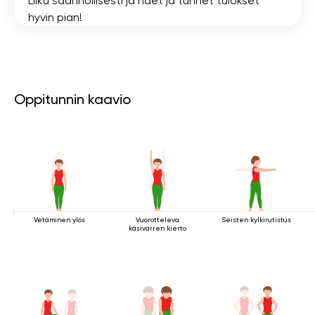
Liiku säännöllisesti ja näet ja tunnet tulokset
hyvin pian!
Oppitunnin kaavio
Vetäminen ylös
Vuorotteleva
Seisten kylkirutistus
käsivarren kierto