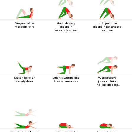
Vinyasa alas-
Varvaskävely
Jalkojen liike
ylöspäin koira
alaspäin
alaspäin katsovassa
suuntautuvassa
koirassa
koirassa
Kissan jalkojen
Jalan sivuttaisliike
Vuorotteleva
venytysliike
kissa-asennossa
jalkojen liike
nelijalkaisessa
sauva-asennossa