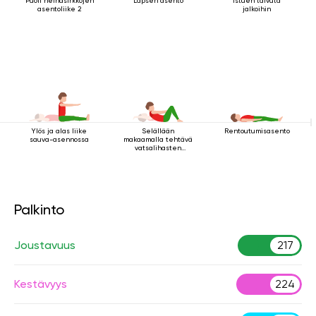
Puoli heinäsirkkojen
Lapsen asento
Istuen taivuta
asentoliike 2
jalkoihin
Ylös ja alas liike
Selällään
Rentoutumisasento
sauva-asennossa
makaamalla tehtävä
vatsalihasten
vahvistamisharjoitus
Palkinto
Joustavuus
217
Kestävyys
224