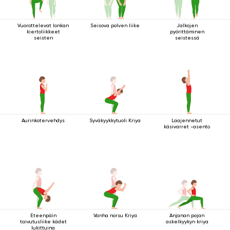
Vuorottelevat lonkan
Seisova polven liike
Jalkojen
kiertoliikkeet
pyörittäminen
seisten
seistessä
Aurinkotervehdys
Syväkyykkytuoli Kriya
Laajennetut
käsivarret -asento
Eteenpäin
Vanha norsu Kriya
Anjanan pojan
taivutusliike kädet
askelkyykyn kriya
lukittuina