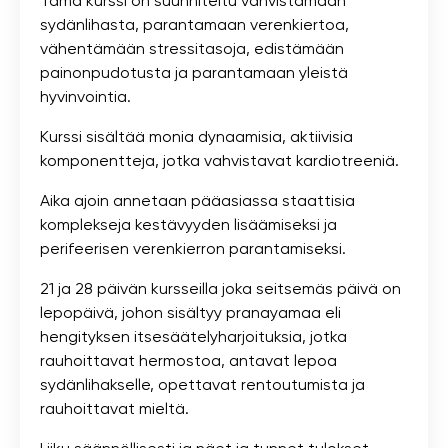
Tämä kurssi on suunniteltu vahvistamaan
sydänlihasta, parantamaan verenkiertoa,
vähentämään stressitasoja, edistämään
painonpudotusta ja parantamaan yleistä
hyvinvointia.
Kurssi sisältää monia dynaamisia, aktiivisia
komponentteja, jotka vahvistavat kardiotreeniä.
Aika ajoin annetaan pääasiassa staattisia
komplekseja kestävyyden lisäämiseksi ja
perifeerisen verenkierron parantamiseksi.
21 ja 28 päivän kursseilla joka seitsemäs päivä on
lepopäivä, johon sisältyy pranayamaa eli
hengityksen itsesäätelyharjoituksia, jotka
rauhoittavat hermostoa, antavat lepoa
sydänlihakselle, opettavat rentoutumista ja
rauhoittavat mieltä.