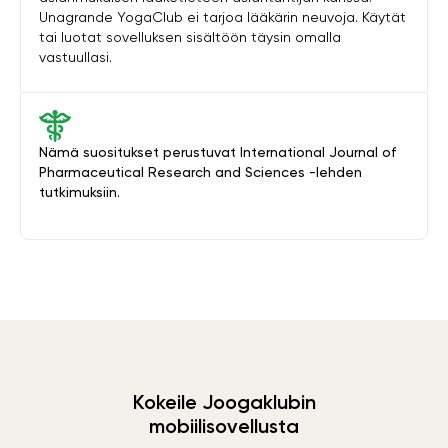
Unagrande YogaClub ei tarjoa lääkärin neuvoja. Käytät
tai luotat sovelluksen sisältöön täysin omalla
vastuullasi.
Nämä suositukset perustuvat International Journal of
Pharmaceutical Research and Sciences -lehden
tutkimuksiin.
Kokeile Joogaklubin
mobiilisovellusta