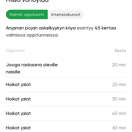
Valmiit oppitunnit
Intensiivikurssit
Anjanan pojan askelkyykyn kriya
esiintyy
45 kertaa
valmiissa oppitunneissa
Oppitunti
Kesto
Jooga raskaana oleville
20 min
naisille
Hoikat jalat
25 min
Hoikat jalat
30 min
Hoikat jalat
45 min
Hoikat jalat
60 min