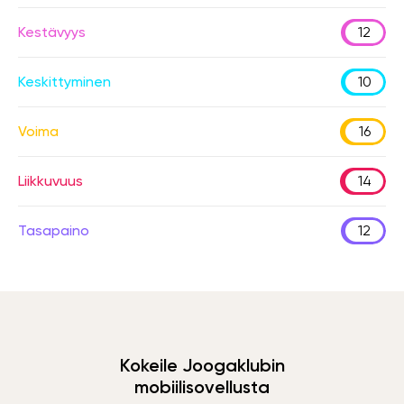
Kestävyys
12
Keskittyminen
10
Voima
16
Liikkuvuus
14
Tasapaino
12
Kokeile Joogaklubin
mobiilisovellusta