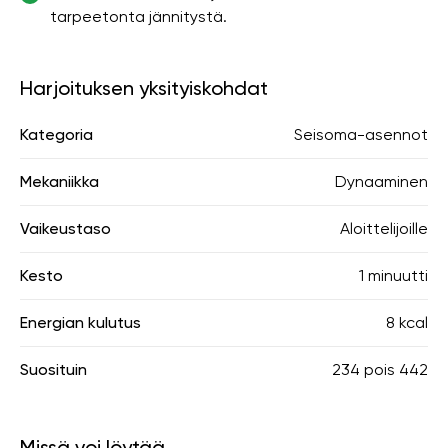
tarpeetonta jännitystä.
Harjoituksen yksityiskohdat
Kategoria
Seisoma-asennot
Mekaniikka
Dynaaminen
Vaikeustaso
Aloittelijoille
Kesto
1 minuutti
Energian kulutus
8 kcal
Suosituin
234
pois
442
Missä voi löytää