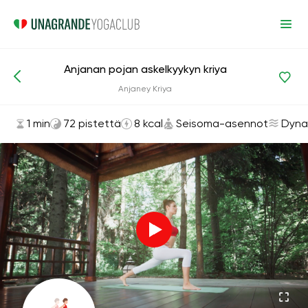
Anjanan pojan askelkyykyn kriya
Asanat ja harjoitukset
Seisoma-asennot
Anjaney Kriya
1 min
72 pistettä
8 kcal
Seisoma-asennot
Dyna