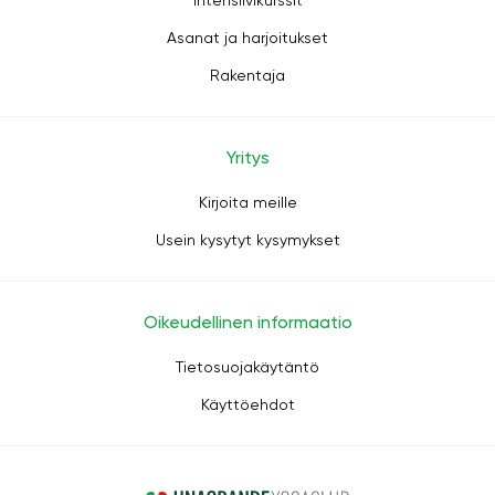
Intensiivikurssit
Asanat ja harjoitukset
Rakentaja
Yritys
Kirjoita meille
Usein kysytyt kysymykset
Oikeudellinen informaatio
Tietosuojakäytäntö
Käyttöehdot