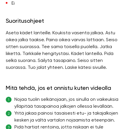
Ei
Suoritusohjeet
Aseta kädet lanteille. Koukista vasenta jalkaa. Astu
oikea jalka taakse. Paina oikea varvas lattiaan. Seiso
sitten suorassa. Tee sama toisella puolella. Jatka
liikettä. Tarkkaile hengitystäsi. Kädet lanteilla. Pidä
selkä suorana. Säilytä tasapaino. Seiso sitten
suorassa. Tuo jalat yhteen. Laske kätesi sivuille.
Mitä tehdä, jos et onnistu kuten videolla
Nojaa tuolin selkänojaan, jos sinulla on vaikeuksia
1
ylläpitää tasapainoa jalkojen ollessa levällään.
Yritä jakaa painosi tasaisesti etu- ja takajalkojen
2
kesken ja vältä vartalon nojaamista eteenpäin.
Pidä hartiat rentoina, jotta niskaan ei tule
3