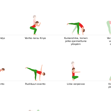
hdys
Vanha norsu Kriya
Kumaraliike, toinen
Var
jalka ojennettuna
v
ylöspäin
ento
Puolikuun asento
Liike varpaissa
Vi
yl