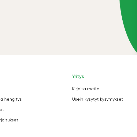
Yritys
Kirjoita meille
ja hengitys
Usein kysytyt kysymykset
sit
rjoitukset