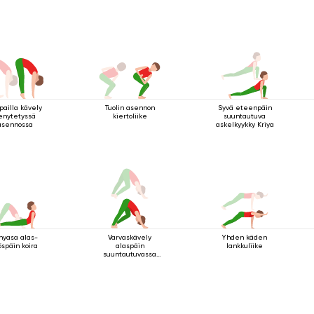
pailla kävely
Tuolin asennon
Syvä eteenpäin
enytetyssä
kiertoliike
suuntautuva
asennossa
askelkyykky Kriya
nyasa alas-
Varvaskävely
Yhden käden
öspäin koira
alaspäin
lankkuliike
suuntautuvassa
koirassa