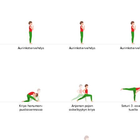
Aurinkotervehdys
Aurinkotervehdys
Aurinkoterve
Kriya hanuman-
Anjanan pojan
Soturi 3 -as
puoliasennossa
askelkyykyn kriya
tuella