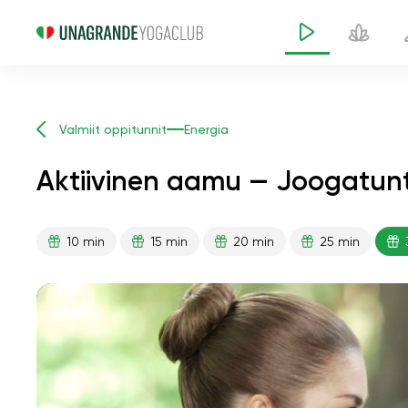
Valmiit oppitunnit
Energia
Aktiivinen aamu — Joogatunt
10 min
15 min
20 min
25 min