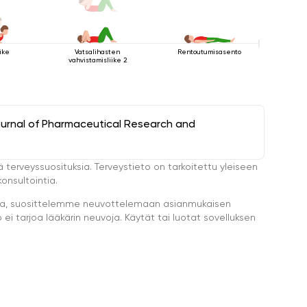
ike
Vatsalihasten
Rentoutumisasento
vahvistamisliike 2
ournal of Pharmaceutical Research and
ä terveyssuosituksia. Terveystieto on tarkoitettu yleiseen
onsultointia.
eella, suosittelemme neuvottelemaan asianmukaisen
i tarjoa lääkärin neuvoja. Käytät tai luotat sovelluksen