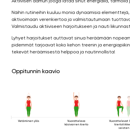
Aktiivisen aamun jooga lataa sinut energialla, tarmolla j
Näihin rutiineihin kuuluu monia dynaamisia elementtej
aktivoimaan verenkiertoa ja valmistautumaan tuottavaan p
Valmistaudu aktiiviseen harjoitukseen ja nauti liikunnas
Lyhyet harjoitukset auttavat sinua heräämään nopeamm
pidemmät tarjoavat koko kehon treenin ja energiapiikin
tekevät heräämisestä helppoa ja nautinnollista!
Oppitunnin kaavio
Vetäminen ylös
Vuorotteleva
Vuorottelevat 
käsivarren kierto
kiertoliikk
seisten