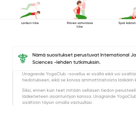
Lankun liike
Polvea vahvistava
Syvä kobrali
liike
Nämä suositukset perustuvat International J
Sciences -lehden tutkimuksiin.
Unagrande YogaClub -sovellus ei sisällä eikä voi sisältä
tiedotukseen, eikä se korvaa ammattitaitoista lääkärin k
Siksi, ennen kuin teet mitään sellaisen tiedon perust
lääketieteen asiantuntijan kanssa. Unagrande YogaClub e
sisältöön täysin omalla vastuullasi.