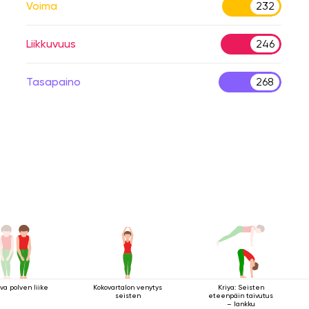
Voima
232
Liikkuvuus
246
Tasapaino
268
va polven liike
Kokovartalon venytys
Kriya: Seisten
seisten
eteenpäin taivutus
– lankku