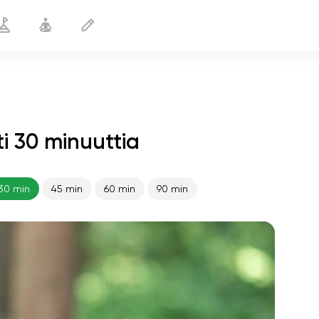
i 30 minuuttia
Aktiivinen aamu
30 min
30 min
45 min
60 min
90 min
sielun lento
01:44
sisäinen rauha
01:27