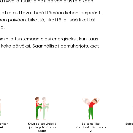
a hyvällä tuulella heti päivän alusta alkaen.
ä, jotka auttavat herättämään kehon lempeästi,
äivään. Liikettä, liikettä ja lisää liikettä!
ta.
in ja tuntemaan olosi energiseksi, kun taas
 koko päiväksi. Säännölliset aamuharjoitukset
lonkan
Kriya seisoo yhdellä
Seisomaliike
Seiso
eet
jalalla polvi rinnan
sivuttaiskallistuksella
päällä
2