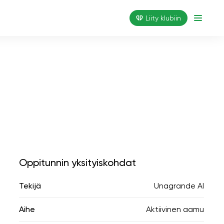
Liity klubiin
Oppitunnin yksityiskohdat
Tekijä
Unagrande AI
Aihe
Aktiivinen aamu