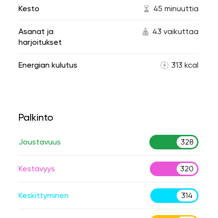
Kesto
45 minuuttia
Asanat ja
43 vaikuttaa
harjoitukset
Energian kulutus
313 kcal
Palkinto
Joustavuus
328
Kestävyys
320
Keskittyminen
314