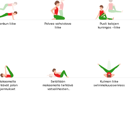
ankun liike
Polvea vahvistava
Puoli kalojen
liike
kuningas -liike
akaamalla
Selällään
Kulman liike
htävät jalan
makaamalla tehtävä
selinmakuuasennossa
ojennukset
vatsalihasten
vahvistamisharjoitus