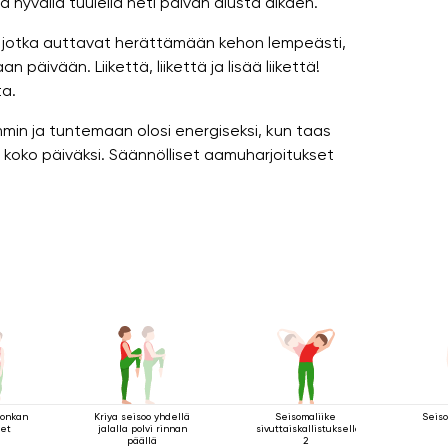
a hyvällä tuulella heti päivän alusta alkaen.
ä, jotka auttavat herättämään kehon lempeästi,
äivään. Liikettä, liikettä ja lisää liikettä!
ta.
in ja tuntemaan olosi energiseksi, kun taas
 koko päiväksi. Säännölliset aamuharjoitukset
lonkan
Kriya seisoo yhdellä
Seisomaliike
Seiso
eet
jalalla polvi rinnan
sivuttaiskallistuksella
päällä
2