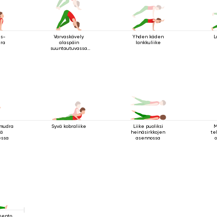
as-
Varvaskävely
Yhden käden
L
ira
alaspäin
lankkuliike
suuntautuvassa
koirassa
 mudra
Syvä kobraliike
M
Liike puoliksi
sä
te
heinäsirkkojen
essa
asennossa
sento