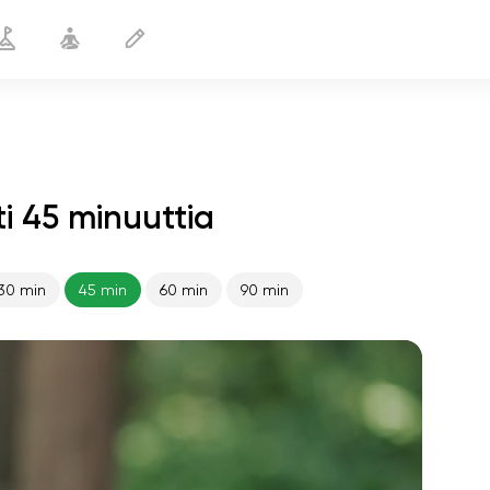
i 45 minuuttia
30 min
45 min
60 min
90 min
sielun lento
01:44
sisäinen rauha
01:27