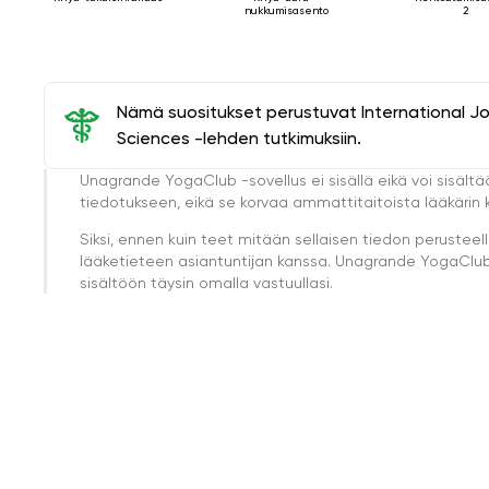
2
nukkumisasento
Nämä suositukset perustuvat International J
Sciences -lehden tutkimuksiin.
Unagrande YogaClub -sovellus ei sisällä eikä voi sisältä
tiedotukseen, eikä se korvaa ammattitaitoista lääkärin k
Siksi, ennen kuin teet mitään sellaisen tiedon perust
lääketieteen asiantuntijan kanssa. Unagrande YogaClub e
sisältöön täysin omalla vastuullasi.