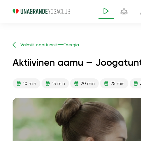
Valmiit oppitunnit
Energia
Aktiivinen aamu — Joogatunt
10 min
15 min
20 min
25 min