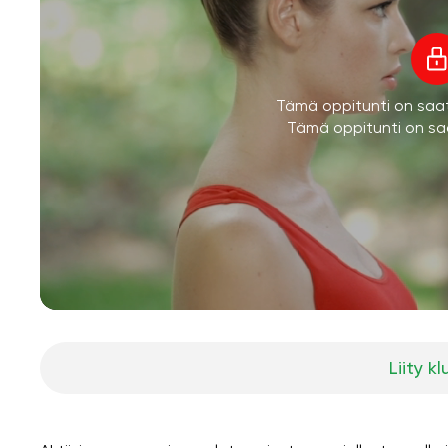
Tämä oppitunti on saatav
Tämä oppitunti on saa
Liity kl