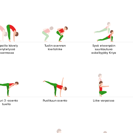
pailla kävely
Tuolin asennon
Syvä eteenpäin
enytetyssä
kiertoliike
suuntautuva
asennossa
askelkyykky Kriya
uri 3 -asento
Puolikuun asento
Liike varpaissa
tuella