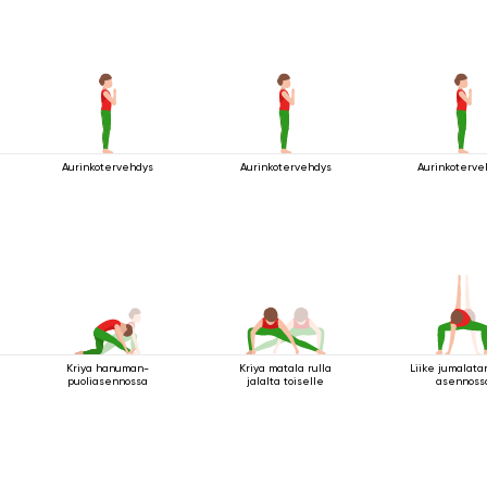
Aurinkotervehdys
Aurinkotervehdys
Aurinkoterve
Kriya hanuman-
Kriya matala rulla
Liike jumalatar
puoliasennossa
jalalta toiselle
asennoss