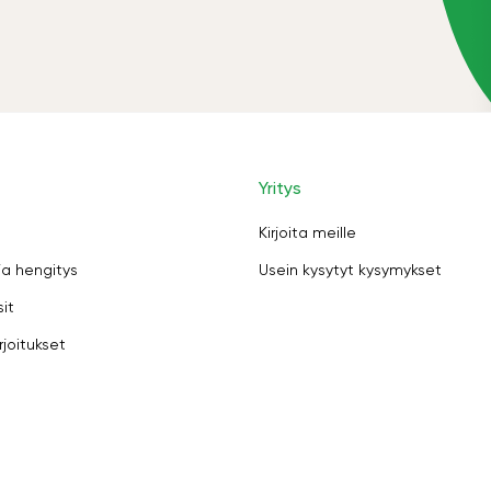
Yritys
Kirjoita meille
ja hengitys
Usein kysytyt kysymykset
sit
rjoitukset