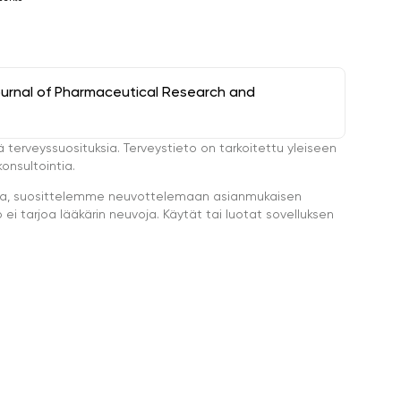
ournal of Pharmaceutical Research and
ä terveyssuosituksia. Terveystieto on tarkoitettu yleiseen
onsultointia.
eella, suosittelemme neuvottelemaan asianmukaisen
i tarjoa lääkärin neuvoja. Käytät tai luotat sovelluksen