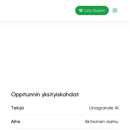
Liity klubiin
Oppitunnin yksityiskohdat
Tekijä
Unagrande AI
Aihe
Aktiivinen aamu