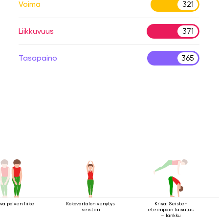
Voima
321
Liikkuvuus
371
Tasapaino
365
va polven liike
Kokovartalon venytys
Kriya: Seisten
seisten
eteenpäin taivutus
– lankku