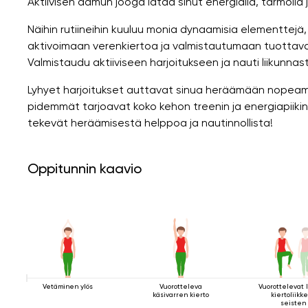
Aktiivisen aamun jooga lataa sinut energialla, tarmolla j
Näihin rutiineihin kuuluu monia dynaamisia elementtej
aktivoimaan verenkiertoa ja valmistautumaan tuottavaan p
Valmistaudu aktiiviseen harjoitukseen ja nauti liikunnas
Lyhyet harjoitukset auttavat sinua heräämään nopeamm
pidemmät tarjoavat koko kehon treenin ja energiapiikin
tekevät heräämisestä helppoa ja nautinnollista!
Oppitunnin kaavio
Vetäminen ylös
Vuorotteleva
Vuorottelevat 
käsivarren kierto
kiertoliikk
seisten