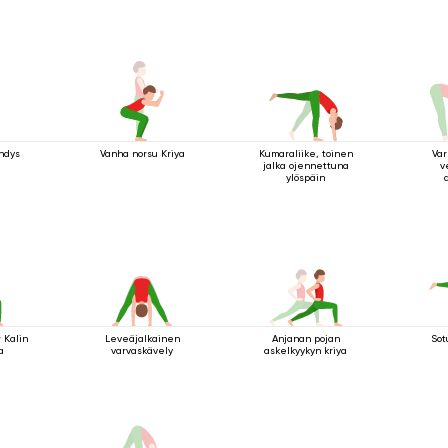
hdys
Vanha norsu Kriya
Kumaraliike, toinen
Var
jalka ojennettuna
v
ylöspäin
 Kalin
Leveäjalkainen
Anjanan pojan
Sot
a
varvaskävely
askelkyykyn kriya