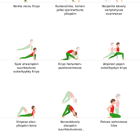
Vanha norsu Kriya
Kumaraliike, toinen
Varpailla kävely
jalka ojennettuna
venytetyssä
ylöspäin
asennossa
Syvä eteenpäin
Kriya hanuman-
Anjanan pojan
suuntautuva
puoliasennossa
askelkyykyn kriya
askelkyykky Kriya
Vinyasa alas-
Varvaskävely
Polvea vahvistava
ylöspäin koira
alaspäin
liike
suuntautuvassa
koirassa