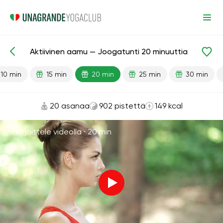
Aktiivinen aamu — Joogatunti 20 minuuttia
Valmiit oppitunnit
Energia
10 min
15 min
20 min
25 min
30 min
20 asanaa
902 pistettä
149 kcal
Harjoittele videolla ·
20 min