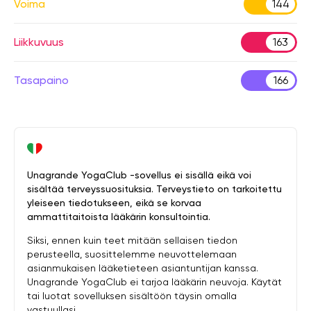
Voima
144
Liikkuvuus
163
Tasapaino
166
Unagrande YogaClub -sovellus ei sisällä eikä voi
sisältää terveyssuosituksia. Terveystieto on tarkoitettu
yleiseen tiedotukseen, eikä se korvaa
ammattitaitoista lääkärin konsultointia.
Siksi, ennen kuin teet mitään sellaisen tiedon
perusteella, suosittelemme neuvottelemaan
asianmukaisen lääketieteen asiantuntijan kanssa.
Unagrande YogaClub ei tarjoa lääkärin neuvoja. Käytät
tai luotat sovelluksen sisältöön täysin omalla
vastuullasi.