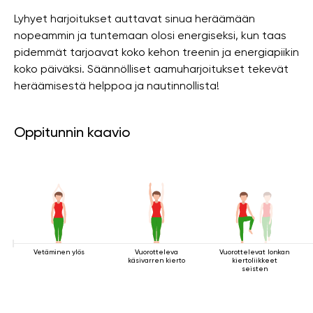
Lyhyet harjoitukset auttavat sinua heräämään
nopeammin ja tuntemaan olosi energiseksi, kun taas
pidemmät tarjoavat koko kehon treenin ja energiapiikin
koko päiväksi. Säännölliset aamuharjoitukset tekevät
heräämisestä helppoa ja nautinnollista!
Oppitunnin kaavio
Vetäminen ylös
Vuorotteleva
Vuorottelevat lonkan
käsivarren kierto
kiertoliikkeet
seisten