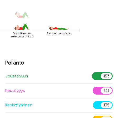
Vatsalihasten
Rentoutumisasento
vahvistamisliike 2
Palkinto
Joustavuus
153
Kestävyys
141
Keskittyminen
135