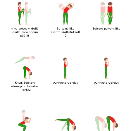
Kriya seisoo yhdellä
Seisomaliike
Seisova polven liike
jalalla polvi rinnan
sivuttaiskallistuksella
päällä
2
Kriya: Seisten
Aurinkotervehdys
Aurinkotervehdys
eteenpäin taivutus
– lankku