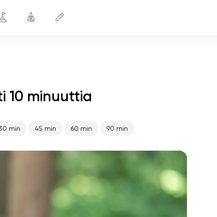
i 10 minuuttia
Aktiivinen aamu
10 min
30 min
45 min
60 min
90 min
sielun lento
01:44
sisäinen rauha
01:27