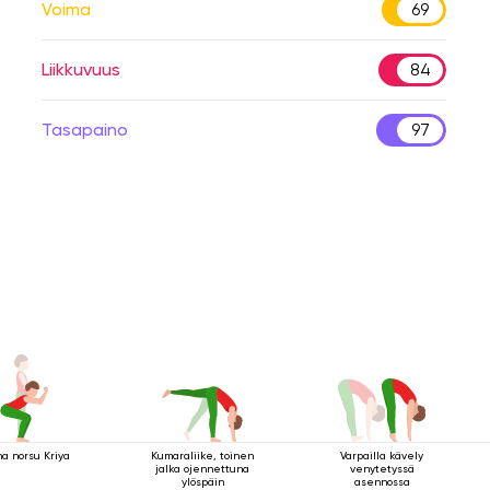
Voima
69
Liikkuvuus
84
Tasapaino
97
a norsu Kriya
Kumaraliike, toinen
Varpailla kävely
jalka ojennettuna
venytetyssä
ylöspäin
asennossa