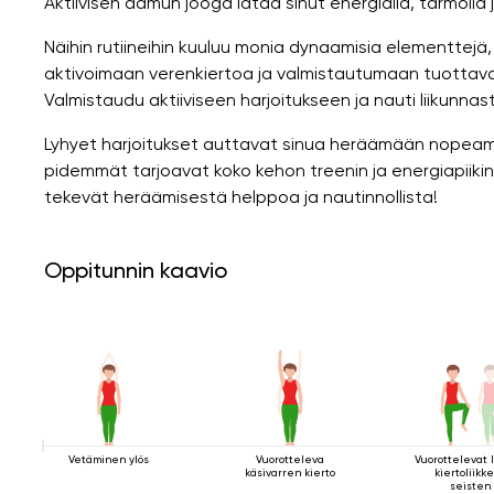
Aktiivisen aamun jooga lataa sinut energialla, tarmolla j
Näihin rutiineihin kuuluu monia dynaamisia elementtej
aktivoimaan verenkiertoa ja valmistautumaan tuottavaan p
Valmistaudu aktiiviseen harjoitukseen ja nauti liikunnas
Lyhyet harjoitukset auttavat sinua heräämään nopeamm
pidemmät tarjoavat koko kehon treenin ja energiapiikin
tekevät heräämisestä helppoa ja nautinnollista!
Oppitunnin kaavio
Vetäminen ylös
Vuorotteleva
Vuorottelevat 
käsivarren kierto
kiertoliikk
seisten