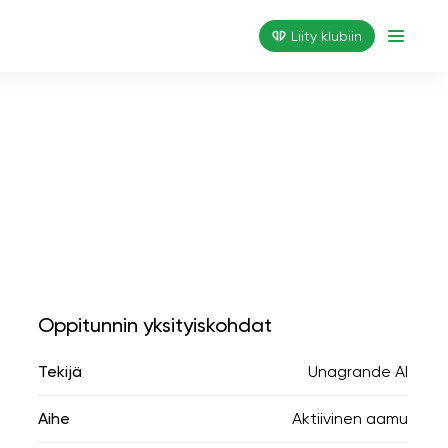
Liity klubiin
Oppitunnin yksityiskohdat
Tekijä
Unagrande AI
Aihe
Aktiivinen aamu