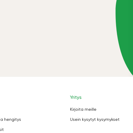
Yritys
Kirjoita meille
ja hengitys
Usein kysytyt kysymykset
sit