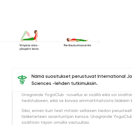
Vinyasa alas-
Rentoutumisasento
ylöspäin koira
Nämä suositukset perustuvat International J
Sciences -lehden tutkimuksiin.
Unagrande YogaClub -sovellus ei sisällä eikä voi sisältä
tiedotukseen, eikä se korvaa ammattitaitoista lääkärin k
Siksi, ennen kuin teet mitään sellaisen tiedon perust
lääketieteen asiantuntijan kanssa. Unagrande YogaClub e
sisältöön täysin omalla vastuullasi.