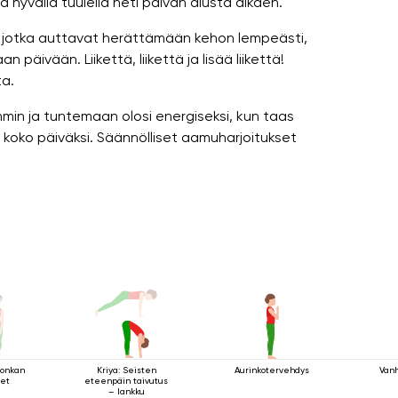
a hyvällä tuulella heti päivän alusta alkaen.
ä, jotka auttavat herättämään kehon lempeästi,
äivään. Liikettä, liikettä ja lisää liikettä!
ta.
in ja tuntemaan olosi energiseksi, kun taas
 koko päiväksi. Säännölliset aamuharjoitukset
lonkan
Kriya: Seisten
Aurinkotervehdys
Vanh
eet
eteenpäin taivutus
– lankku