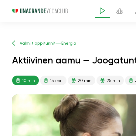
Valmiit oppitunnit
Energia
Aktiivinen aamu — Joogatunt
10 min
15 min
20 min
25 min