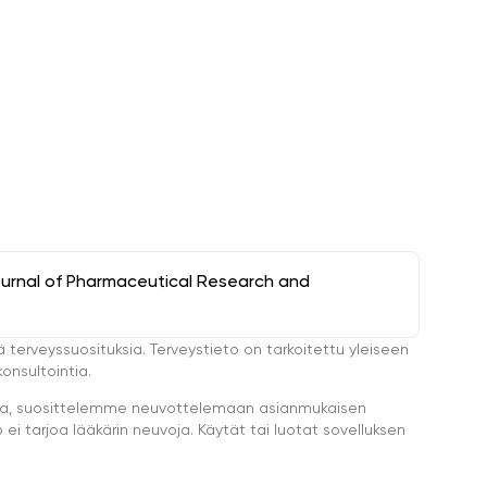
ournal of Pharmaceutical Research and
ä terveyssuosituksia. Terveystieto on tarkoitettu yleiseen
onsultointia.
eella, suosittelemme neuvottelemaan asianmukaisen
i tarjoa lääkärin neuvoja. Käytät tai luotat sovelluksen