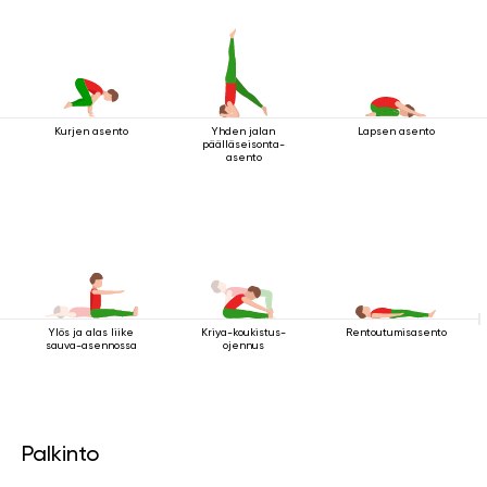
Yhden jalan
Lapsen asento
Kurjen asento
päälläseisonta-
asento
Ylös ja alas liike
Kriya-koukistus-
Rentoutumisasento
sauva-asennossa
ojennus
Palkinto