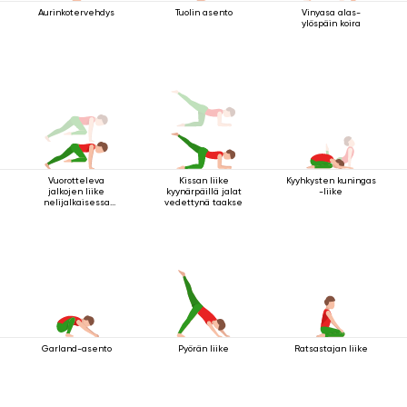
Aurinkotervehdys
Tuolin asento
Vinyasa alas-
ylöspäin koira
Vuorotteleva
Kissan liike
Kyyhkysten kuningas
jalkojen liike
kyynärpäillä jalat
-liike
nelijalkaisessa
vedettynä taakse
sauva-asennossa
Garland-asento
Pyörän liike
Ratsastajan liike