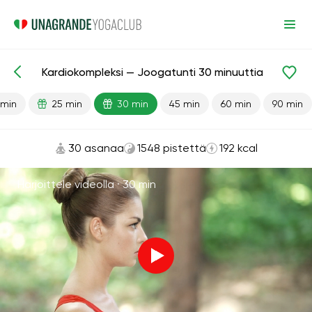
Kardiokompleksi — Joogatunti 30 minuuttia
Valmiit oppitunnit
Kardio
 min
25 min
30 min
45 min
60 min
90 min
30 asanaa
1548 pistettä
192 kcal
Harjoittele videolla ·
30 min