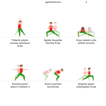
pyörittäminen
2
Yhdellä jalalla
Kyykky Sivujalka
Kriya matala rulla
seisova puolikuun
Ojenna Kriya
jalalta toiselle
kriya
Kieroutuneen
Tuolin asennon
Anjanan pojan
soturin liikkeet 2
kiertoliike
askelkyykyn kriya