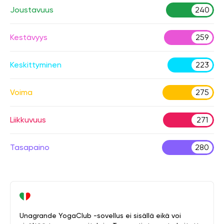
Joustavuus
240
Kestävyys
259
Keskittyminen
223
Voima
275
Liikkuvuus
271
Tasapaino
280
Unagrande YogaClub -sovellus ei sisällä eikä voi