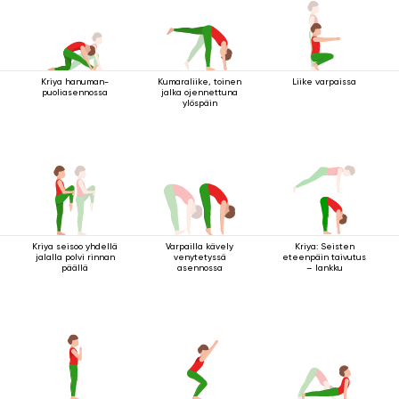
Kriya hanuman-
Kumaraliike, toinen
Liike varpaissa
puoliasennossa
jalka ojennettuna
ylöspäin
Kriya seisoo yhdellä
Varpailla kävely
Kriya: Seisten
jalalla polvi rinnan
venytetyssä
eteenpäin taivutus
päällä
asennossa
– lankku