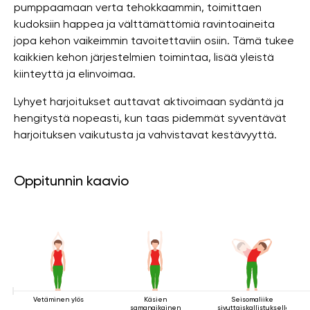
pumppaamaan verta tehokkaammin, toimittaen
kudoksiin happea ja välttämättömiä ravintoaineita
jopa kehon vaikeimmin tavoitettaviin osiin. Tämä tukee
kaikkien kehon järjestelmien toimintaa, lisää yleistä
kiinteyttä ja elinvoimaa.
Lyhyet harjoitukset auttavat aktivoimaan sydäntä ja
hengitystä nopeasti, kun taas pidemmät syventävät
harjoituksen vaikutusta ja vahvistavat kestävyyttä.
Oppitunnin kaavio
Vetäminen ylös
Käsien
Seisomaliike
samanaikainen
sivuttaiskallistuksella