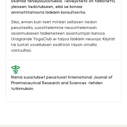
sisältää terveyssuosituksia. Terveystieto on tarkoitettu
yleiseen tiedotukseen, eikä se korvaa
ammattitaitoista lääkärin konsultointia.
Siksi, ennen kuin teet mitään sellaisen tiedon
perusteella, suosittelemme neuvottelemaan
asianmukaisen lääketieteen asiantuntijan kanssa.
Unagrande YogaClub ei tarjoa lääkärin neuvoja. Käytät
tai luotat sovelluksen sisältöön täysin omalla
vastuullasi.
Nämä suositukset perustuvat International Journal of
Pharmaceutical Research and Sciences -lehden
tutkimuksiin.