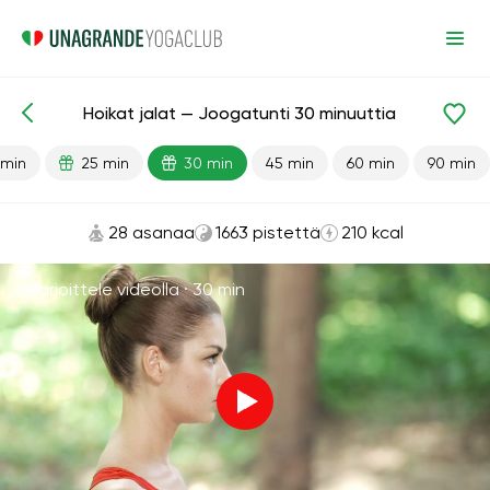
Hoikat jalat — Joogatunti 30 minuuttia
Valmiit oppitunnit
Jalat
 min
25 min
30 min
45 min
60 min
90 min
28 asanaa
1663 pistettä
210 kcal
Harjoittele videolla ·
30 min