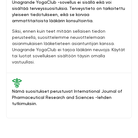
Unagrande YogaClub -sovellus ei sisällä eikä voi
sisältää terveyssuosituksia. Terveystieto on tarkoitettu
yleiseen tiedotukseen, eikä se korvaa
ammattitaitoista lääkärin konsultointia.
Siksi, ennen kuin teet mitään sellaisen tiedon
perusteella, suosittelemme neuvottelemaan
asianmukaisen lääketieteen asiantuntijan kanssa.
Unagrande YogaClub ei tarjoa lääkärin neuvoja. Käytät
tai luotat sovelluksen sisältöön täysin omalla
vastuullasi.
Nämä suositukset perustuvat International Journal of
Pharmaceutical Research and Sciences -lehden
tutkimuksiin.