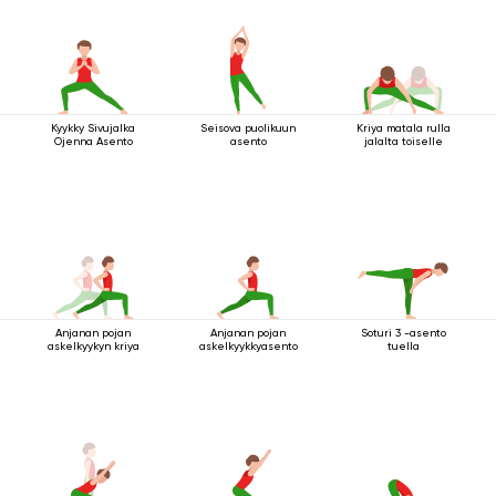
Kyykky Sivujalka
Seisova puolikuun
Kriya matala rulla
Ojenna Asento
asento
jalalta toiselle
Anjanan pojan
Anjanan pojan
Soturi 3 -asento
askelkyykyn kriya
askelkyykkyasento
tuella