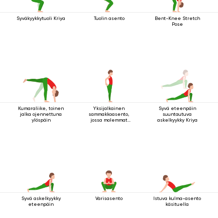
Syväkyykkytuoli Kriya
Tuolin asento
Bent-Knee Stretch
Pose
Kumaraliike, toinen
Yksijalkainen
Syvä eteenpäin
jalka ojennettuna
sammakkoasento,
suuntautuva
ylöspäin
jossa molemmat
askelkyykky Kriya
kädet pitävät kiinni
jalasta
Syvä askelkyykky
Varisasento
Istuva kulma-asento
eteenpäin
käsituella