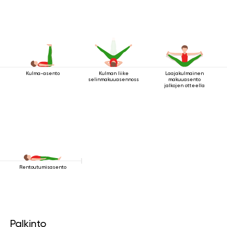
Kulma-asento
Kulman liike
Laajakulmainen
selinmakuuasennossa
makuuasento
jalkojen otteella
Rentoutumisasento
Palkinto