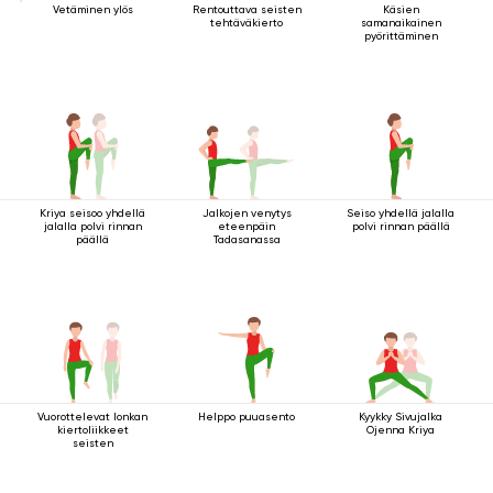
Vetäminen ylös
Rentouttava seisten
Käsien
tehtäväkierto
samanaikainen
pyörittäminen
Kriya seisoo yhdellä
Jalkojen venytys
Seiso yhdellä jalalla
jalalla polvi rinnan
eteenpäin
polvi rinnan päällä
päällä
Tadasanassa
Vuorottelevat lonkan
Helppo puuasento
Kyykky Sivujalka
kiertoliikkeet
Ojenna Kriya
seisten