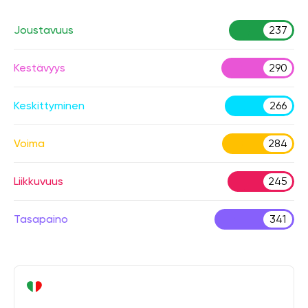
Joustavuus
237
Kestävyys
290
Keskittyminen
266
Voima
284
Liikkuvuus
245
Tasapaino
341