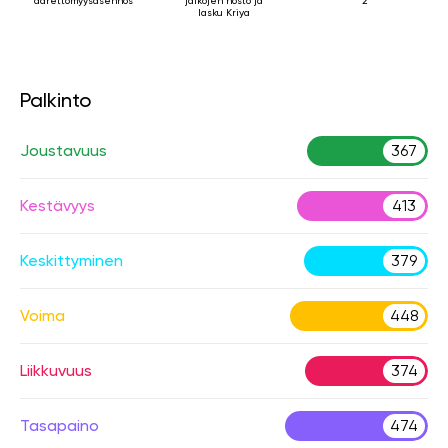
äärettömyysasennossa
2
jalkojen nosto ja
lasku Kriya
Palkinto
Joustavuus
367
Kestävyys
413
Keskittyminen
379
Voima
448
Liikkuvuus
374
Tasapaino
474