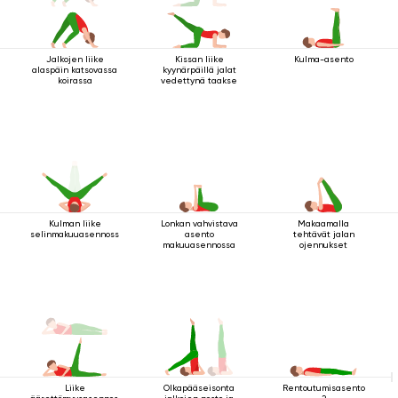
Jalkojen liike
Kissan liike
Kulma-asento
alaspäin katsovassa
kyynärpäillä jalat
koirassa
vedettynä taakse
Kulman liike
Lonkan vahvistava
Makaamalla
selinmakuuasennossa
asento
tehtävät jalan
makuuasennossa
ojennukset
Liike
Rentoutumisasento
Olkapääseisonta