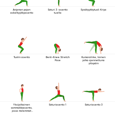
Anjanan pojan
Soturi 3 -asento
Syväkyykkytuoli Kriya
askelkyykkyasento
tuella
Tuolin asento
Bent-Knee Stretch
Kumaraliike, toinen
Pose
jalka ojennettuna
ylöspäin
Yksijalkainen
Soturiasento 1
Soturiasento 3
sammakkoasento,
jossa molemmat
kädet pitävät kiinni