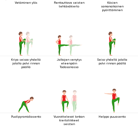
Vetäminen ylös
Rentouttava seisten
Käsien
tehtäväkierto
samanaikainen
pyörittäminen
Kriya seisoo yhdellä
Jalkojen venytys
Seiso yhdellä jalalla
jalalla polvi rinnan
eteenpäin
polvi rinnan päällä
päällä
Tadasanassa
Puolipyramidiasento
Vuorottelevat lonkan
Helppo puuasento
kiertoliikkeet
seisten