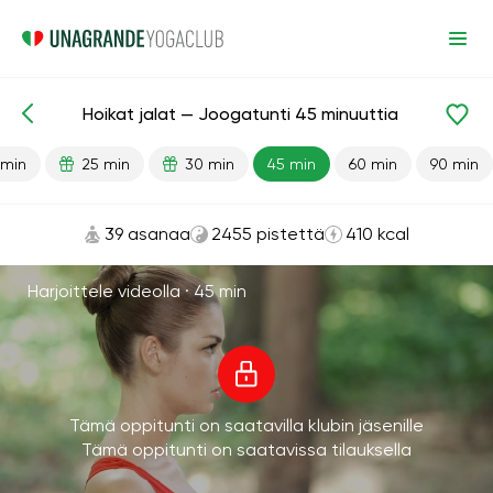
Hoikat jalat — Joogatunti 45 minuuttia
Valmiit oppitunnit
Jalat
 min
25 min
30 min
45 min
60 min
90 min
39 asanaa
2455 pistettä
410 kcal
Harjoittele videolla ·
45 min
Tämä oppitunti on saatavilla klubin jäsenille
Tämä oppitunti on saatavissa tilauksella