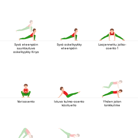
jalasta
Syvä eteenpäin
Syvä askelkyykky
Laajennettu jalka-
suuntautuva
eteenpäin
asento 1
askelkyykky Kriya
Varisasento
Istuva kulma-asento
Yhden jalan
käsituella
lankkuliike