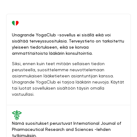
Unagrande YogaClub -sovellus ei sisällä eikä voi
sisältää terveyssuosituksia. Terveystieto on tarkoitettu
yleiseen tiedotukseen, eikä se korvaa
ammattitaitoista lääkärin konsultointia.
Siksi, ennen kuin teet mitään sellaisen tiedon
perusteella, suosittelemme neuvottelemaan
asianmukaisen lääketieteen asiantuntijan kanssa.
Unagrande YogaClub ei tarjoa lääkärin neuvoja. Käytät
tai luotat sovelluksen sisältöön täysin omalla
vastuullasi.
Nämä suositukset perustuvat International Journal of
Pharmaceutical Research and Sciences -lehden
tutkimuksiin.