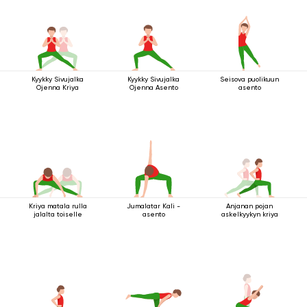
Kyykky Sivujalka
Kyykky Sivujalka
Seisova puolikuun
Ojenna Kriya
Ojenna Asento
asento
Kriya matala rulla
Jumalatar Kali -
Anjanan pojan
jalalta toiselle
asento
askelkyykyn kriya