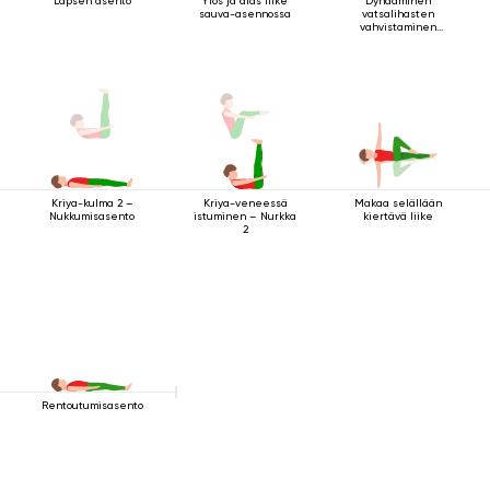
Lapsen asento
Ylös ja alas liike
Dynaaminen
sauva-asennossa
vatsalihasten
vahvistaminen
makuuasennossa
Kriya-veneessä
Makaa selällään
Kriya-kulma 2 –
istuminen – Nurkka
kiertävä liike
Nukkumisasento
2
Rentoutumisasento