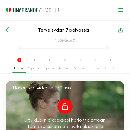
Terve sydän 7 päivässä
Intensiiviset joogakurssit
Kardio
1
päivästä 7
1 päivä
2 päivä
3 päivä
4 päivä
5 päivä
6 päivä
7 päivä
Harjoittele videolla ·
30 min
Liity klubiin alkaaksesi harjoittelemaan
Tämä kurssi on saatavilla tilauksella