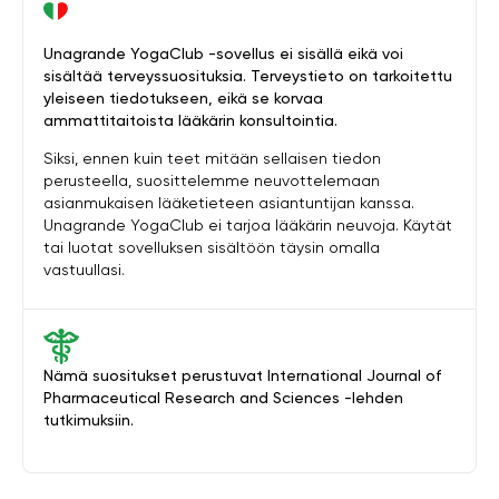
Unagrande YogaClub -sovellus ei sisällä eikä voi
sisältää terveyssuosituksia. Terveystieto on tarkoitettu
yleiseen tiedotukseen, eikä se korvaa
ammattitaitoista lääkärin konsultointia.
Siksi, ennen kuin teet mitään sellaisen tiedon
perusteella, suosittelemme neuvottelemaan
asianmukaisen lääketieteen asiantuntijan kanssa.
Unagrande YogaClub ei tarjoa lääkärin neuvoja. Käytät
tai luotat sovelluksen sisältöön täysin omalla
vastuullasi.
Nämä suositukset perustuvat International Journal of
Pharmaceutical Research and Sciences -lehden
tutkimuksiin.