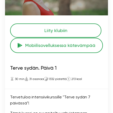
Liity klubiin
Mobiilisovelluksessa kätevämpää
Terve sydän. Päivä 1
30 min
31 asanaa
1332 pistettä
213 kcal
Tervetuloa intensiivikurssille "Terve sydän 7
päivässä"!