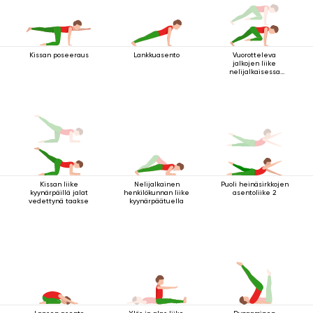
Kissan poseeraus
Lankkuasento
Vuorotteleva
jalkojen liike
nelijalkaisessa
sauva-asennossa
Kissan liike
Nelijalkainen
Puoli heinäsirkkojen
kyynärpäillä jalat
henkilökunnan liike
asentoliike 2
vedettynä taakse
kyynärpäätuella