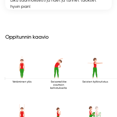
Liiku säännöllisesti ja näet ja tunnet tulokset
hyvin pian!
Oppitunnin kaavio
Vetäminen ylös
Seisomaliike
Seisten kylkirutistus
sivuttain
kallistuksella