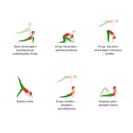
Syvä eteenpäin
Kriya hanuman-
Kriya: Seisten
suuntautuva
puoliasennossa
eteenpäin taivutus
askelkyykky Kriya
– lankku
Pyörän liike
Vinyasa alas-
Kriya-lankku –
ylöspäin koira
ylöspäin
suuntautuva
koiraharjoitus