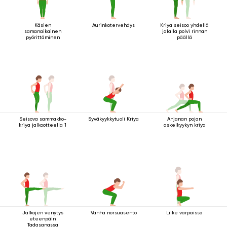
Käsien
Aurinkotervehdys
Kriya seisoo yhdellä
samanaikainen
jalalla polvi rinnan
pyörittäminen
päällä
Seisova sammakko-
Syväkyykkytuoli Kriya
Anjanan pojan
kriya jalkootteella 1
askelkyykyn kriya
Jalkojen venytys
Vanha norsuasento
Liike varpaissa
eteenpäin
Tadasanassa