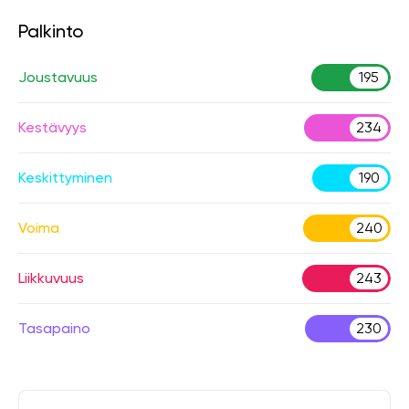
Palkinto
Joustavuus
195
Kestävyys
234
Keskittyminen
190
Voima
240
Liikkuvuus
243
Tasapaino
230