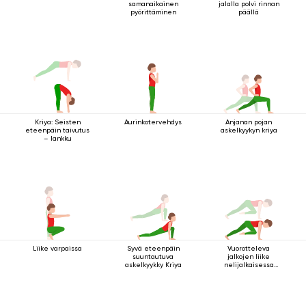
samanaikainen
jalalla polvi rinnan
pyörittäminen
päällä
Kriya: Seisten
Aurinkotervehdys
Anjanan pojan
eteenpäin taivutus
askelkyykyn kriya
– lankku
Liike varpaissa
Syvä eteenpäin
Vuorotteleva
suuntautuva
jalkojen liike
askelkyykky Kriya
nelijalkaisessa
sauva-asennossa