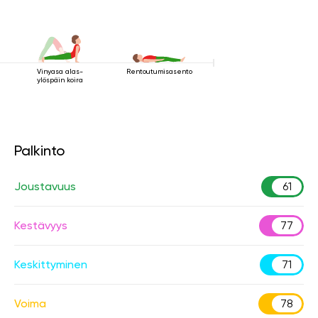
Vinyasa alas-
Rentoutumisasento
ylöspäin koira
Palkinto
Joustavuus
61
Kestävyys
77
Keskittyminen
71
Voima
78