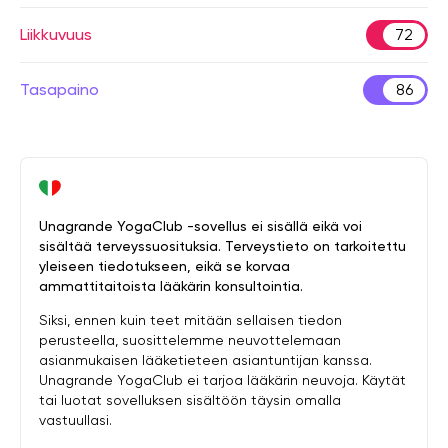
Liikkuvuus
72
Tasapaino
86
Unagrande YogaClub -sovellus ei sisällä eikä voi
sisältää terveyssuosituksia. Terveystieto on tarkoitettu
yleiseen tiedotukseen, eikä se korvaa
ammattitaitoista lääkärin konsultointia.
Siksi, ennen kuin teet mitään sellaisen tiedon
perusteella, suosittelemme neuvottelemaan
asianmukaisen lääketieteen asiantuntijan kanssa.
Unagrande YogaClub ei tarjoa lääkärin neuvoja. Käytät
tai luotat sovelluksen sisältöön täysin omalla
vastuullasi.