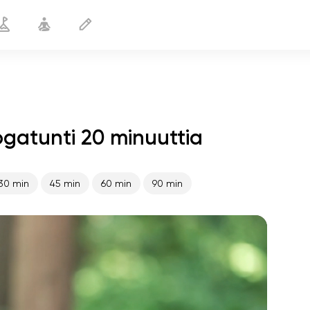
gatunti 20 minuuttia
Dynaaminen kompleksi
20 min
30 min
45 min
60 min
90 min
sielun lento
01:44
sisäinen rauha
01:27