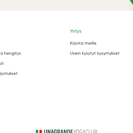
Yritys
Kirjoita meille
ja hengitys
Usein kysytyt kysymykset
sit
rjoitukset