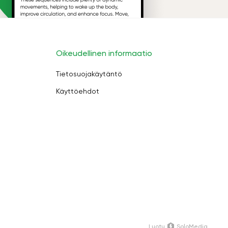
Oikeudellinen informaatio
Tietosuojakäytäntö
Käyttöehdot
Luotu
SoloMedia