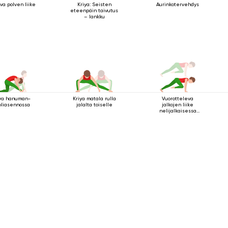
va polven liike
Kriya: Seisten
Aurinkotervehdys
eteenpäin taivutus
– lankku
ya hanuman-
Kriya matala rulla
Vuorotteleva
oliasennossa
jalalta toiselle
jalkojen liike
nelijalkaisessa
sauva-asennossa