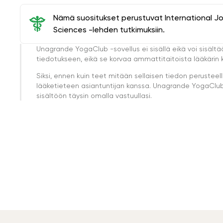
Nämä suositukset perustuvat International J
Sciences -lehden tutkimuksiin.
Unagrande YogaClub -sovellus ei sisällä eikä voi sisältä
tiedotukseen, eikä se korvaa ammattitaitoista lääkärin k
Siksi, ennen kuin teet mitään sellaisen tiedon perust
lääketieteen asiantuntijan kanssa. Unagrande YogaClub e
sisältöön täysin omalla vastuullasi.