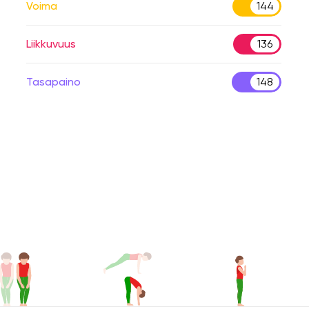
Voima
144
Liikkuvuus
136
Tasapaino
148