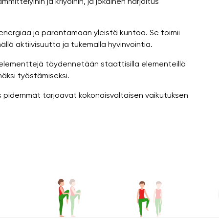
mmittelyihin ja kriyoihin, ja jokainen harjoitus
nergiaa ja parantamaan yleistä kuntoa. Se toimii
lä aktiivisuutta ja tukemalla hyvinvointia.
 elementtejä täydennetään staattisilla elementeillä
äksi työstämiseksi.
as pidemmät tarjoavat kokonaisvaltaisen vaikutuksen