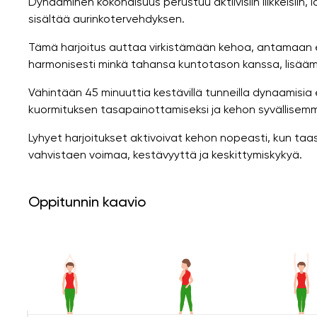
Dynaaminen kokonaisuus perustuu aktiivisiin liikkeisiin, lä
sisältää aurinkotervehdyksen.
Tämä harjoitus auttaa virkistämään kehoa, antamaan e
harmonisesti minkä tahansa kuntotason kanssa, lisäämäl
Vähintään 45 minuuttia kestävillä tunneilla dynaamisia
kuormituksen tasapainottamiseksi ja kehon syvällisemm
Lyhyet harjoitukset aktivoivat kehon nopeasti, kun ta
vahvistaen voimaa, kestävyyttä ja keskittymiskykyä.
Oppitunnin kaavio