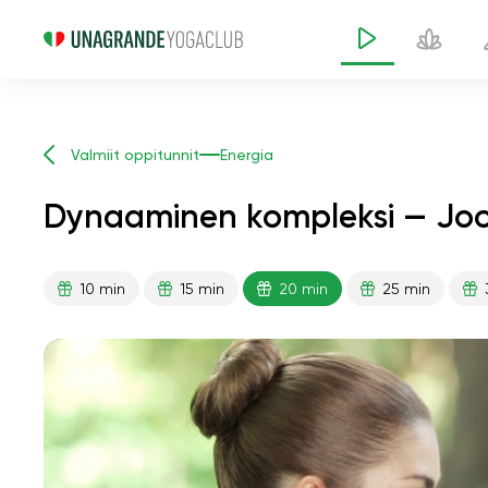
Valmiit oppitunnit
Energia
Dynaaminen kompleksi — Joo
10 min
15 min
20 min
25 min