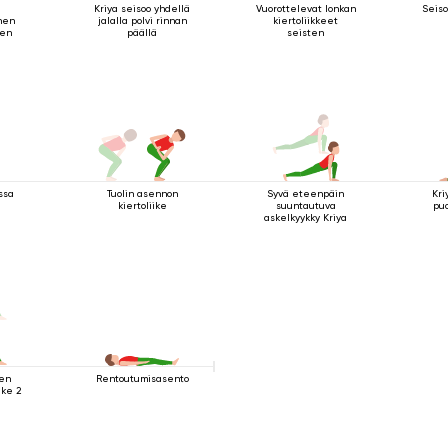
Kriya seisoo yhdellä
Vuorottelevat lonkan
Seiso
nen
jalalla polvi rinnan
kiertoliikkeet
nen
päällä
seisten
ssa
Tuolin asennon
Syvä eteenpäin
Kri
kiertoliike
suuntautuva
pu
askelkyykky Kriya
ten
Rentoutumisasento
ike 2