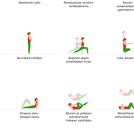
Vetäminen ylös
Rentouttava seisten
Käsien
tehtäväkierto
samanaikai
pyörittämi
Aurinkotervehdys
Anjanan pojan
Liike varpai
askelkyykyn kriya
Vinyasa alas-
Käsien ja jalkojen
Vatsalihas
ylöspäin koira
vuorottelevat
vahvistamisli
liikkeet selällään
maatessa