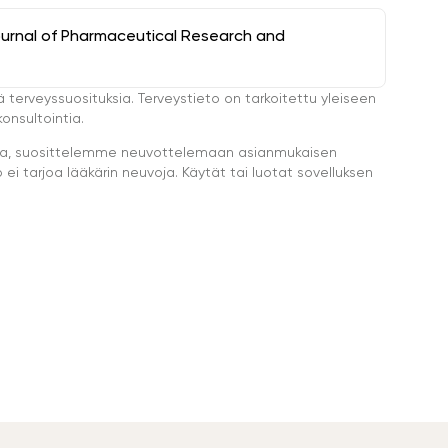
ournal of Pharmaceutical Research and
ä terveyssuosituksia. Terveystieto on tarkoitettu yleiseen
onsultointia.
eella, suosittelemme neuvottelemaan asianmukaisen
i tarjoa lääkärin neuvoja. Käytät tai luotat sovelluksen