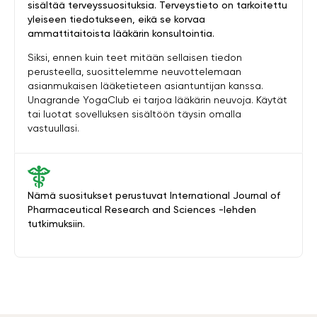
sisältää terveyssuosituksia. Terveystieto on tarkoitettu
yleiseen tiedotukseen, eikä se korvaa
ammattitaitoista lääkärin konsultointia.
Siksi, ennen kuin teet mitään sellaisen tiedon
perusteella, suosittelemme neuvottelemaan
asianmukaisen lääketieteen asiantuntijan kanssa.
Unagrande YogaClub ei tarjoa lääkärin neuvoja. Käytät
tai luotat sovelluksen sisältöön täysin omalla
vastuullasi.
Nämä suositukset perustuvat International Journal of
Pharmaceutical Research and Sciences -lehden
tutkimuksiin.