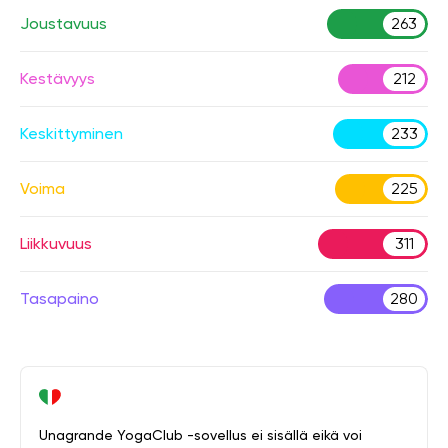
Joustavuus
263
Kestävyys
212
Keskittyminen
233
Voima
225
Liikkuvuus
311
Tasapaino
280
Unagrande YogaClub -sovellus ei sisällä eikä voi