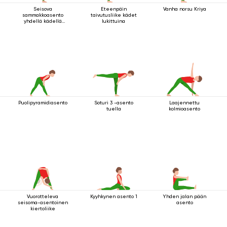
Seisova
Eteenpäin
Vanha norsu Kriya
sammakkoasento
taivutusliike kädet
yhdellä kädellä
lukittuina
jalan tarttumisella
Puolipyramidiasento
Soturi 3 -asento
Laajennettu
tuella
kolmioasento
Vuorotteleva
Kyyhkynen asento 1
Yhden jalan pään
seisoma-asentoinen
asento
kiertoliike