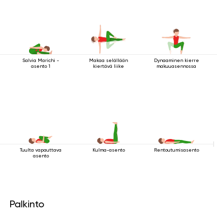
Salvia Marichi -
Makaa selällään
Dynaaminen kierre
asento 1
kiertävä liike
makuuasennossa
Tuulta vapauttava
Kulma-asento
Rentoutumisasento
asento
Palkinto