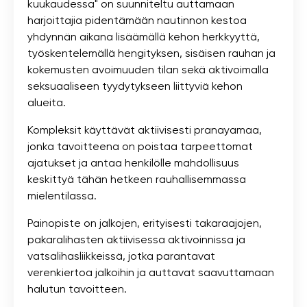
kuukaudessa" on suunniteltu auttamaan
harjoittajia pidentämään nautinnon kestoa
yhdynnän aikana lisäämällä kehon herkkyyttä,
työskentelemällä hengityksen, sisäisen rauhan ja
kokemusten avoimuuden tilan sekä aktivoimalla
seksuaaliseen tyydytykseen liittyviä kehon
alueita.
Kompleksit käyttävät aktiivisesti pranayamaa,
jonka tavoitteena on poistaa tarpeettomat
ajatukset ja antaa henkilölle mahdollisuus
keskittyä tähän hetkeen rauhallisemmassa
mielentilassa.
Painopiste on jalkojen, erityisesti takaraajojen,
pakaralihasten aktiivisessa aktivoinnissa ja
vatsalihasliikkeissä, jotka parantavat
verenkiertoa jalkoihin ja auttavat saavuttamaan
halutun tavoitteen.