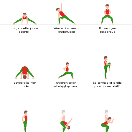
Laajennettu jalka-
Warrior 2 -asento
Ratsastajan
asento 1
lonkkatuella
poseeraus
Leveäjalkainen
Anjanan pojan
Seiso yhdellä jalalla
mutka
askelkyykkyasento
polvi rinnan päällä