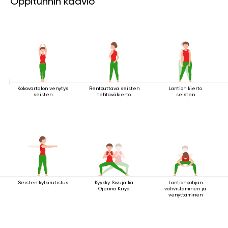
Oppitunnin kaavio
Kokovartalon venytys
Rentouttava seisten
Lantion kierto
seisten
tehtäväkierto
seisten
Seisten kylkirutistus
Kyykky Sivujalka
Lantionpohjan
Ojenna Kriya
vahvistaminen ja
venyttäminen