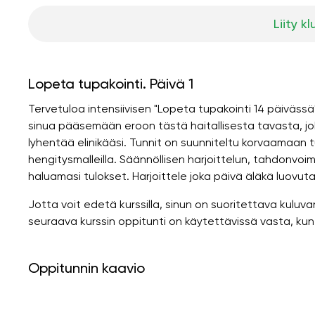
Liity kl
Lopeta tupakointi. Päivä 1
Tervetuloa intensiivisen "Lopeta tupakointi 14 päivässä
sinua pääsemään eroon tästä haitallisesta tavasta, jok
lyhentää elinikääsi. Tunnit on suunniteltu korvaamaan tupa
hengitysmalleilla. Säännöllisen harjoittelun, tahdonv
haluamasi tulokset. Harjoittele joka päivä äläkä luovuta
Jotta voit edetä kurssilla, sinun on suoritettava kuluva
seuraava kurssin oppitunti on käytettävissä vasta, kun
Oppitunnin kaavio