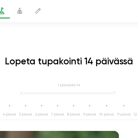
Lopeta tupakointi 14 päivässä
1
päivästä 14
4 päivä
5 päivä
6 päivä
7 päivä
8 päivä
9 päivä
10 päivä
11 päivä
12