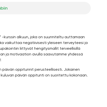
ubiin
" -kurssin alkuun, joka on suunniteltu auttamaan
a vaikuttaa negatiivisesti yleiseen terveyteesi ja
kointiin liittyvät hengitysmallit terveellisillä
oiman ja motivaation avulla saavutamme yhdessä
!
n päivän oppitunnit perusteellisesti. Jokainen
 kuluvan päivän oppitunti on suoritettu kokonaan.