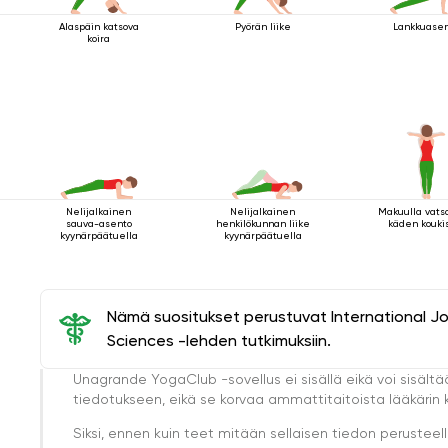
Alaspäin katsova
Pyörän liike
Lankkuase
koira
Nelijalkainen
Nelijalkainen
Makuulla vats
sauva-asento
henkilökunnan liike
käden kouki
kyynärpäätuella
kyynärpäätuella
Nämä suositukset perustuvat International J
Sciences -lehden tutkimuksiin.
Unagrande YogaClub -sovellus ei sisällä eikä voi sisältä
tiedotukseen, eikä se korvaa ammattitaitoista lääkärin k
Siksi, ennen kuin teet mitään sellaisen tiedon perust