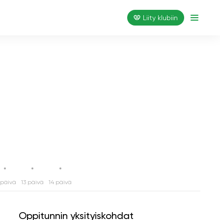
Liity klubiin
 päivä
13 päivä
14 päivä
Oppitunnin yksityiskohdat