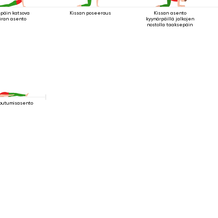
späin katsova
Kissan poseeraus
Kissan asento
iran asento
kyynärpäillä jalkojen
nostolla taaksepäin
outumisasento