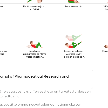
nto
Delfiiniasento jalat
Lapsen asento
Ylö
ylhäällä
ko
allaan
Selällään
Käsien ja jalkojen
Rent
stus
makaamalla tehtävä
vuorottelevat
vatsalihasten
liikkeet selällään
vahvistamisharjoitus
maatessa
ournal of Pharmaceutical Research and
ä terveyssuosituksia. Terveystieto on tarkoitettu yleiseen
onsultointia.
eella, suosittelemme neuvottelemaan asianmukaisen