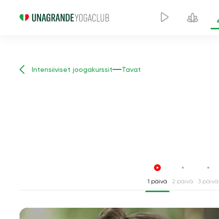
Intensiiviset joogakurssit
Tavat
1 päivä
2 päivä
3 päivä