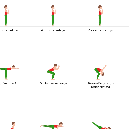
inkotervehdys
Aurinkotervehdys
Aurinkotervehdys
turiasento 3
Vanha norsuasento
Eteenpäin taivutus
kädet ristissä