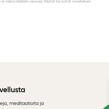
i tarjoa lääkärin neuvoja. Käytät tai luotat sovelluksen
vellusta
eja, meditaatioita ja