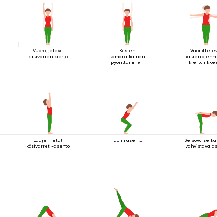
Vuorotteleva
Käsien
Vuorottele
käsivarren kierto
samanaikainen
käsien ojenn
pyörittäminen
kiertoliikke
seisten
Laajennetut
Tuolin asento
Seisova selkä
käsivarret -asento
vahvistava a