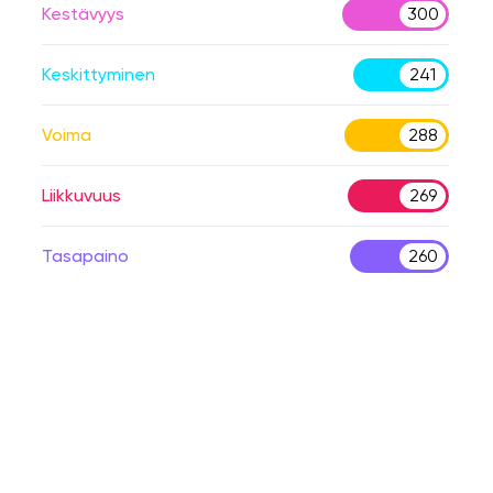
Kestävyys
300
Keskittyminen
241
Voima
288
Liikkuvuus
269
Tasapaino
260