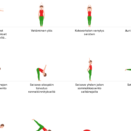
vat
Vetäminen ylös
Kokovartalon venytys
Aur
ukset
seisten
ellä
nojan
Seisova alaspäin
Seisova yhden jalan
So
sento
taivutus
sammakkoasento
rannekiinnityksellä
selkänojalla