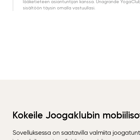
lääketieteen asiantuntijan kanssa. Unagrande YogaClub e
sisältöön täysin omalla vastuullasi.
Kokeile Joogaklubin mobiiliso
Sovelluksessa on saatavilla valmiita joogatunt