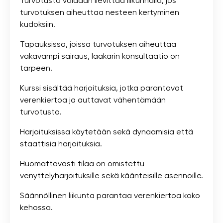
Turvotusta voidaan lievittää liikunnalla, jos
turvotuksen aiheuttaa nesteen kertyminen
kudoksiin.
Tapauksissa, joissa turvotuksen aiheuttaa
vakavampi sairaus, lääkärin konsultaatio on
tarpeen.
Kurssi sisältää harjoituksia, jotka parantavat
verenkiertoa ja auttavat vähentämään
turvotusta.
Harjoituksissa käytetään sekä dynaamisia että
staattisia harjoituksia.
Huomattavasti tilaa on omistettu
venyttelyharjoituksille sekä käänteisille asennoille.
Säännöllinen liikunta parantaa verenkiertoa koko
kehossa.