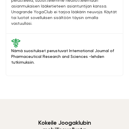
perusteella, suosittelemme neuvottelemaan
asianmukaisen lääketieteen asiantuntijan kanssa.
Unagrande YogaClub ei tarjoa lääkärin neuvoja. Käytät
tai luotat sovelluksen sisältöön täysin omalla
vastuullasi.
Nämä suositukset perustuvat International Journal of
Pharmaceutical Research and Sciences -lehden
tutkimuksiin.
Kokeile Joogaklubin