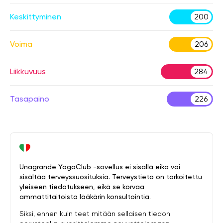
Keskittyminen
200
Voima
206
Liikkuvuus
284
Tasapaino
226
Unagrande YogaClub -sovellus ei sisällä eikä voi
sisältää terveyssuosituksia. Terveystieto on tarkoitettu
yleiseen tiedotukseen, eikä se korvaa
ammattitaitoista lääkärin konsultointia.
Siksi, ennen kuin teet mitään sellaisen tiedon