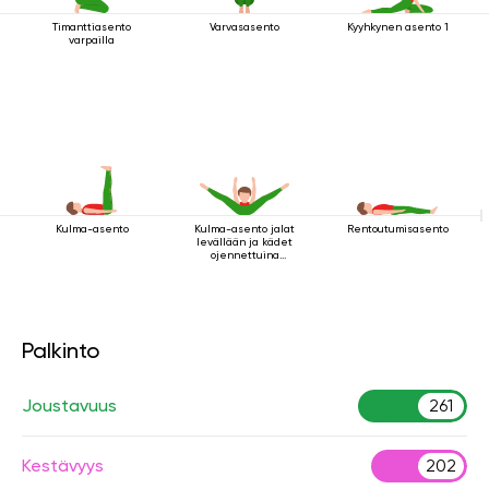
Timanttiasento
Varvasasento
Kyyhkynen asento 1
varpailla
Kulma-asento
Kulma-asento jalat
Rentoutumisasento
levällään ja kädet
ojennettuina
eteenpäin
Palkinto
Joustavuus
261
Kestävyys
202