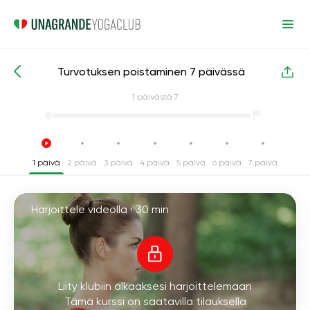
Turvotuksen poistaminen 7 päivässä
Intensiiviset joogakurssit
Painonpudotus
1
päivästä 7
1 päivä
2 päivä
3 päivä
4 päivä
5 päivä
6 päivä
7 päivä
Harjoittele videolla ·
30 min
Liity klubiin alkaaksesi harjoittelemaan
Tämä kurssi on saatavilla tilauksella