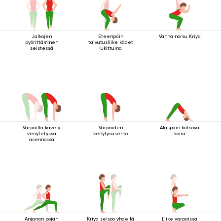
Jalkojen
Eteenpäin
Vanha norsu Kriya
pyörittäminen
taivutusliike kädet
seistessä
lukittuina
Varpailla kävely
Varpaiden
Alaspäin katsova
venytetyssä
venytysasento
koira
asennossa
Anjanan pojan
Kriya seisoo yhdellä
Liike varpaissa