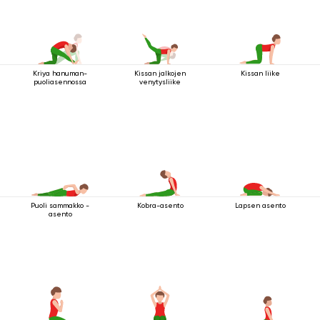
Kriya hanuman-
Kissan jalkojen
Kissan liike
puoliasennossa
venytysliike
Puoli sammakko -
Kobra-asento
Lapsen asento
asento