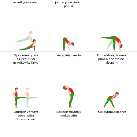
askelkyykyn kriya
jalalla polvi rinnan
päällä
Syvä eteenpäin
Venyttelyasento
Kumaraliike, toinen
suuntautuva
jalka ojennettuna
askelkyykky Kriya
ylöspäin
Jalkojen venytys
Seisten taivutus
Puolipyramidiasento
eteenpäin
taaksepäin
Tadasanassa