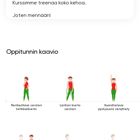
Kurssimme treenaa koko kehoa.
Joten mennään!
Oppitunnin kaavio
Rentouttava seisten
Lantion kierto
Vuorotteleva
tehtäväkierto
seisten
pystysuora venyttely