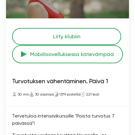
Liity klubiin
Mobiilisovelluksessa kätevämpää
Turvotuksen vähentäminen. Päivä 1
30 min
30 asanaa
1379 pistettä
221 kcal
Tervetuloa intensiivikurssille "Poista turvotus 7
päivässä"!