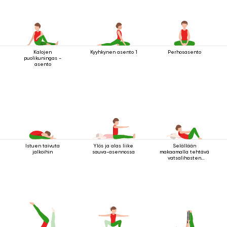
Kalojen
Kyyhkynen asento 1
Perhosasento
puolikuningas -
asento
Istuen taivuta
Ylös ja alas liike
Selällään
jalkoihin
sauva-asennossa
makaamalla tehtävä
vatsalihasten
vahvistamisharjoitus