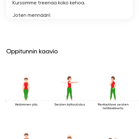
Kurssimme treenaa koko kehoa.
Joten mennään!
Oppitunnin kaavio
Vetäminen ylös
Seisten kylkirutistus
Rentouttava seisten
tehtäväkierto