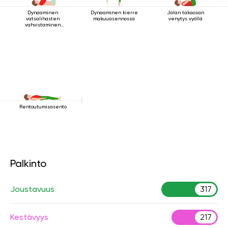
Dynaaminen
Dynaaminen kierre
Jalan takaosan
vatsalihasten
makuuasennossa
venytys vyöllä
vahvistaminen
makuuasennossa
Rentoutumisasento
Palkinto
Joustavuus
317
Kestävyys
217