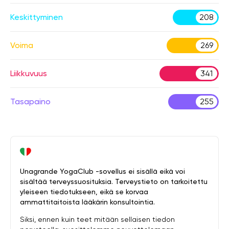
Keskittyminen
208
Voima
269
Liikkuvuus
341
Tasapaino
255
Unagrande YogaClub -sovellus ei sisällä eikä voi
sisältää terveyssuosituksia. Terveystieto on tarkoitettu
yleiseen tiedotukseen, eikä se korvaa
ammattitaitoista lääkärin konsultointia.
Siksi, ennen kuin teet mitään sellaisen tiedon