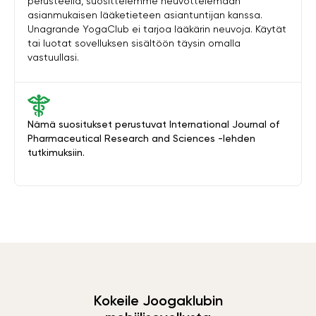
perusteella, suosittelemme neuvottelemaan
asianmukaisen lääketieteen asiantuntijan kanssa.
Unagrande YogaClub ei tarjoa lääkärin neuvoja. Käytät
tai luotat sovelluksen sisältöön täysin omalla
vastuullasi.
Nämä suositukset perustuvat International Journal of
Pharmaceutical Research and Sciences -lehden
tutkimuksiin.
Kokeile Joogaklubin