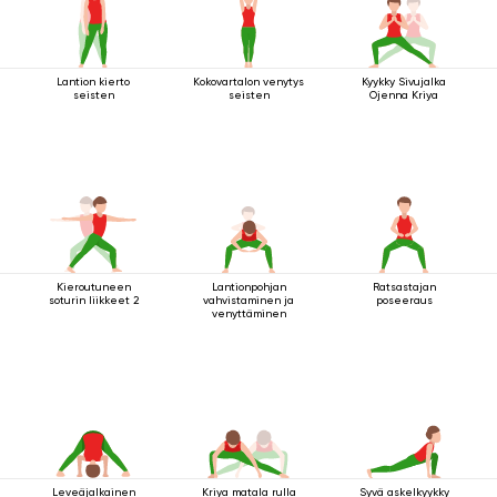
Lantion kierto
Kokovartalon venytys
Kyykky Sivujalka
seisten
seisten
Ojenna Kriya
Kieroutuneen
Lantionpohjan
Ratsastajan
soturin liikkeet 2
vahvistaminen ja
poseeraus
venyttäminen
Leveäjalkainen
Kriya matala rulla
Syvä askelkyykky