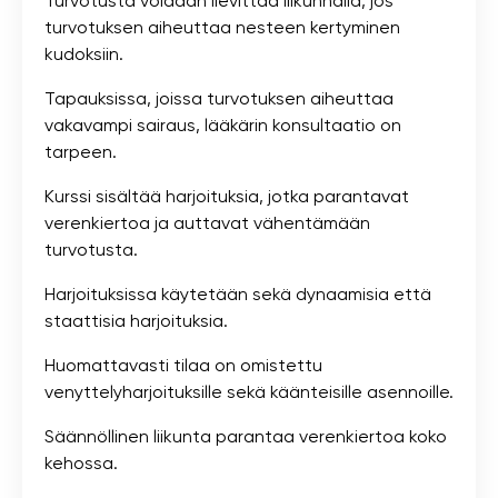
Turvotusta voidaan lievittää liikunnalla, jos
turvotuksen aiheuttaa nesteen kertyminen
kudoksiin.
Tapauksissa, joissa turvotuksen aiheuttaa
vakavampi sairaus, lääkärin konsultaatio on
tarpeen.
Kurssi sisältää harjoituksia, jotka parantavat
verenkiertoa ja auttavat vähentämään
turvotusta.
Harjoituksissa käytetään sekä dynaamisia että
staattisia harjoituksia.
Huomattavasti tilaa on omistettu
venyttelyharjoituksille sekä käänteisille asennoille.
Säännöllinen liikunta parantaa verenkiertoa koko
kehossa.