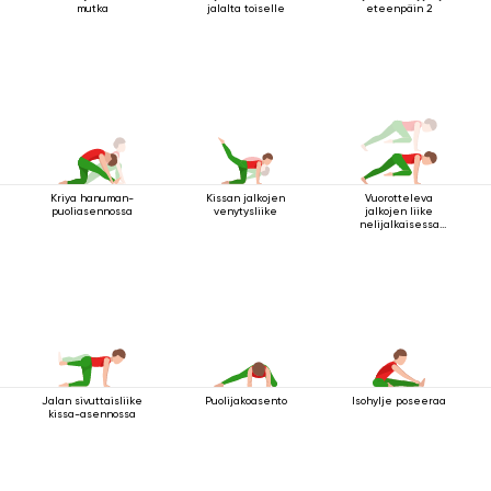
mutka
jalalta toiselle
eteenpäin 2
Kriya hanuman-
Kissan jalkojen
Vuorotteleva
puoliasennossa
venytysliike
jalkojen liike
nelijalkaisessa
sauva-asennossa
Jalan sivuttaisliike
Puolijakoasento
Isohylje poseeraa
kissa-asennossa