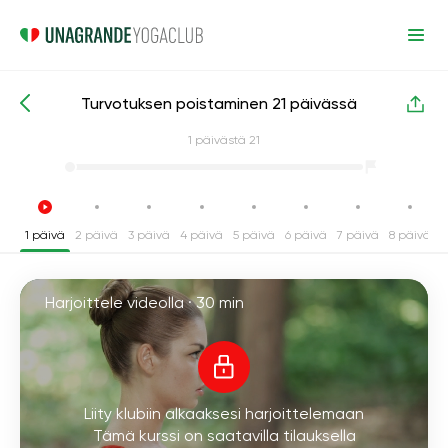
Turvotuksen poistaminen 21 päivässä
Intensiiviset joogakurssit
Painonpudotus
1
päivästä 21
1 päivä
2 päivä
3 päivä
4 päivä
5 päivä
6 päivä
7 päivä
8 päivä
9
Harjoittele videolla ·
30 min
Liity klubiin alkaaksesi harjoittelemaan
Tämä kurssi on saatavilla tilauksella