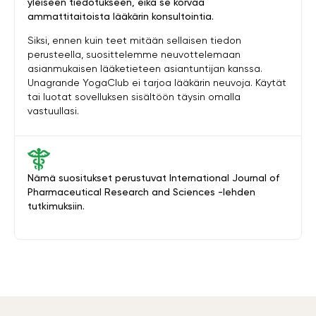
yleiseen tiedotukseen, eikä se korvaa
ammattitaitoista lääkärin konsultointia.
Siksi, ennen kuin teet mitään sellaisen tiedon
perusteella, suosittelemme neuvottelemaan
asianmukaisen lääketieteen asiantuntijan kanssa.
Unagrande YogaClub ei tarjoa lääkärin neuvoja. Käytät
tai luotat sovelluksen sisältöön täysin omalla
vastuullasi.
Nämä suositukset perustuvat International Journal of
Pharmaceutical Research and Sciences -lehden
tutkimuksiin.