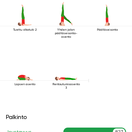
Tuettu olkatuki 2
Yhden jalan
Päälläseisonta
päälläseisonta-
asento
Lapsen asento
Rentoutumisasento
3
Palkinto
Joustavuus
827