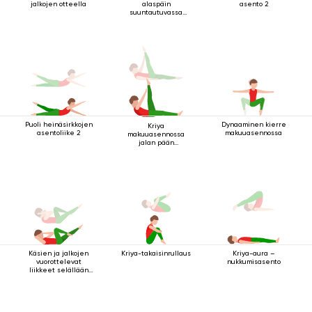
jalkojen otteella
alaspäin
asento 2
suuntautuvassa
koirassa
Puoli heinäsirkkojen
Dynaaminen kierre
Kriya
asentoliike 2
makuuasennossa
makuuasennossa
jalan pään
yläpuolella 2
Käsien ja jalkojen
Kriya-takaisinrullaus
Kriya-aura –
vuorottelevat
nukkumisasento
liikkeet selällään
maatessa