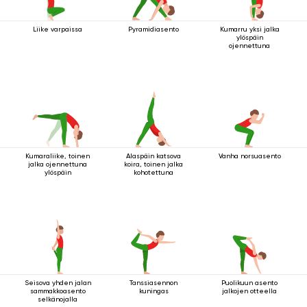
Liike varpaissa
Pyramidiasento
Kumarru yksi jalka
ylöspäin
ojennettuna
Kumaraliike, toinen
Alaspäin katsova
Vanha norsuasento
jalka ojennettuna
koira, toinen jalka
ylöspäin
kohotettuna
Seisova yhden jalan
Tanssiasennon
Puolikuun asento
sammakkoasento
kuningas
jalkojen otteella
selkänojalla