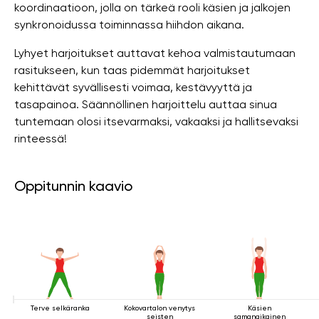
koordinaatioon, jolla on tärkeä rooli käsien ja jalkojen
synkronoidussa toiminnassa hiihdon aikana.
Lyhyet harjoitukset auttavat kehoa valmistautumaan
rasitukseen, kun taas pidemmät harjoitukset
kehittävät syvällisesti voimaa, kestävyyttä ja
tasapainoa. Säännöllinen harjoittelu auttaa sinua
tuntemaan olosi itsevarmaksi, vakaaksi ja hallitsevaksi
rinteessä!
Oppitunnin kaavio
Terve selkäranka
Kokovartalon venytys
Käsien
seisten
samanaikainen