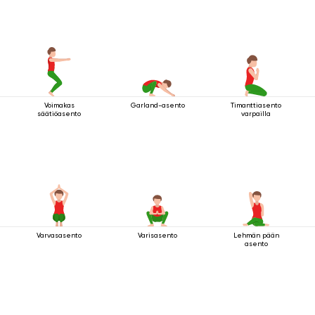
Voimakas
Garland-asento
Timanttiasento
säätiöasento
varpailla
Varvasasento
Varisasento
Lehmän pään
asento