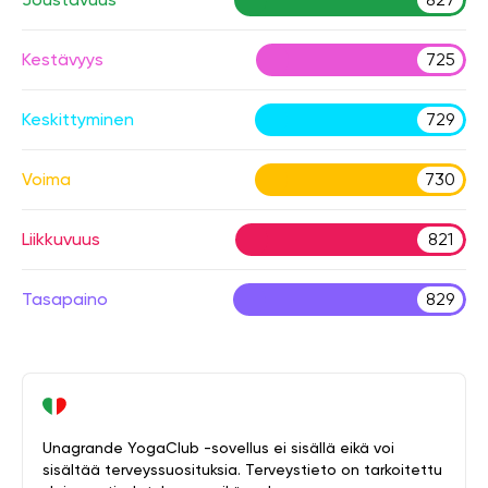
Kestävyys
725
Keskittyminen
729
Voima
730
Liikkuvuus
821
Tasapaino
829
Unagrande YogaClub -sovellus ei sisällä eikä voi
sisältää terveyssuosituksia. Terveystieto on tarkoitettu