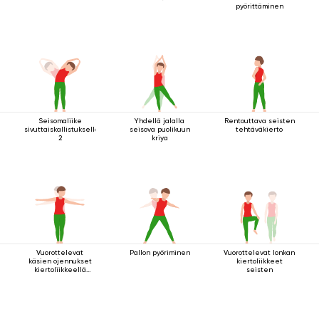
pyörittäminen
Seisomaliike
Yhdellä jalalla
Rentouttava seisten
sivuttaiskallistuksella
seisova puolikuun
tehtäväkierto
2
kriya
Vuorottelevat
Pallon pyöriminen
Vuorottelevat lonkan
käsien ojennukset
kiertoliikkeet
kiertoliikkeellä
seisten
seisten