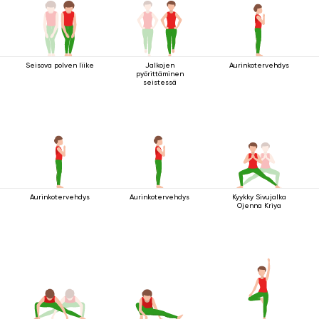
Seisova polven liike
Jalkojen
Aurinkotervehdys
pyörittäminen
seistessä
Aurinkotervehdys
Aurinkotervehdys
Kyykky Sivujalka
Ojenna Kriya