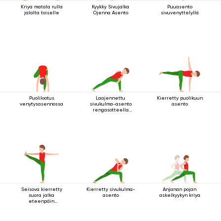
Kriya matala rulla
Kyykky Sivujalka
Puuasento
jalalta toiselle
Ojenna Asento
sivuvenyttelyllä
Puolilootus
Laajennettu
Kierretty puolikuun
venytysasennossa
sivukulma-asento
asento
rengasotteella
polven alapuolelta
Seisova kierretty
Kierretty sivukulma-
Anjanan pojan
suora jalka
asento
askelkyykyn kriya
eteenpäin
venytysasento