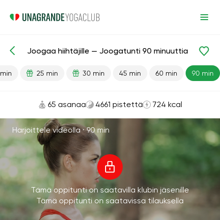
Joogaa hiihtäjille — Joogatunti 90 minuuttia
Valmiit oppitunnit
Urheilu
 min
25 min
30 min
45 min
60 min
90 min
65 asanaa
4661 pistettä
724 kcal
Harjoittele videolla ·
90 min
Tämä oppitunti on saatavilla klubin jäsenille
Tämä oppitunti on saatavissa tilauksella