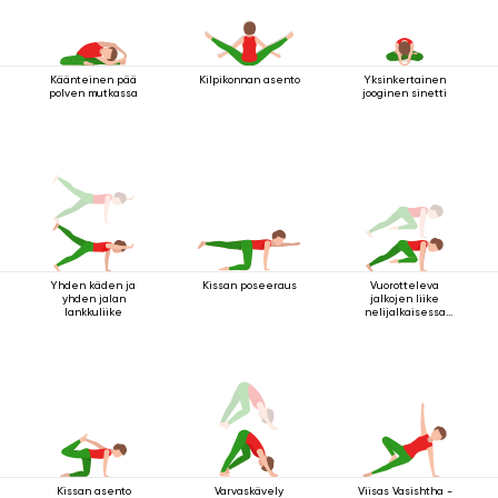
Käänteinen pää
Kilpikonnan asento
Yksinkertainen
polven mutkassa
jooginen sinetti
Yhden käden ja
Kissan poseeraus
Vuorotteleva
yhden jalan
jalkojen liike
lankkuliike
nelijalkaisessa
sauva-asennossa
Kissan asento
Varvaskävely
Viisas Vasishtha -