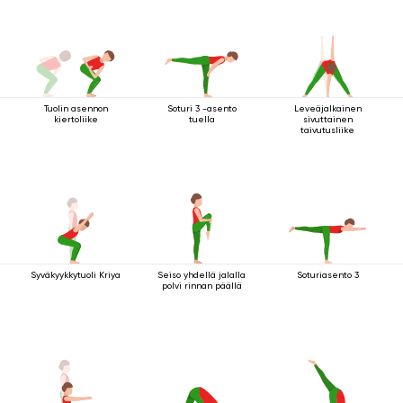
Tuolin asennon
Soturi 3 -asento
Leveäjalkainen
kiertoliike
tuella
sivuttainen
taivutusliike
Syväkyykkytuoli Kriya
Seiso yhdellä jalalla
Soturiasento 3
polvi rinnan päällä