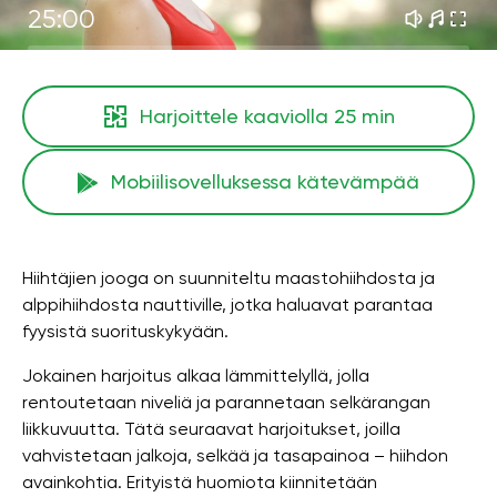
25:00
Harjoittele kaaviolla
25 min
Mobiilisovelluksessa kätevämpää
Hiihtäjien jooga on suunniteltu maastohiihdosta ja
alppihiihdosta nauttiville, jotka haluavat parantaa
fyysistä suorituskykyään.
Jokainen harjoitus alkaa lämmittelyllä, jolla
rentoutetaan niveliä ja parannetaan selkärangan
liikkuvuutta. Tätä seuraavat harjoitukset, joilla
vahvistetaan jalkoja, selkää ja tasapainoa – hiihdon
avainkohtia. Erityistä huomiota kiinnitetään