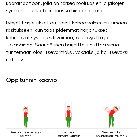
koordinaatioon, jolla on tärkeä rooli käsien ja jalkojen
synkronoidussa toiminnassa hiihdon aikana.
Lyhyet harjoitukset auttavat kehoa valmistautumaan
rasitukseen, kun taas pidemmät harjoitukset
kehittävät syvällisesti voimaa, kestävyyttä ja
tasapainoa. Säännöllinen harjoittelu auttaa sinua
tuntemaan olosi itsevarmaksi, vakaaksi ja hallitsevaksi
rinteessä!
Oppitunnin kaavio
Kokovartalon venytys
Käsien
Seisomaliike
seisten
samanaikainen
sivuttaiskallistuksella