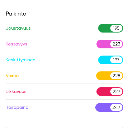
Palkinto
Joustavuus
195
Kestävyys
223
Keskittyminen
197
Voima
228
Liikkuvuus
227
Tasapaino
247