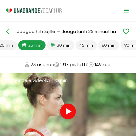
Joogaa hiihtäjille — Joogatunti 25 minuuttia
Valmiit oppitunnit
Urheilu
20 min
25 min
30 min
45 min
60 min
90 mi
23 asanaa
1317 pistettä
149 kcal
Harjoittele videolla ·
25 min