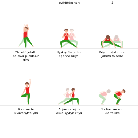
pyörittäminen
2
Yhdellä jalalla
Kyykky Sivujalka
Kriya matala rulla
seisova puolikuun
Ojenna Kriya
jalalta toiselle
kriya
Puuasento
Anjanan pojan
Tuolin asennon
sivuvenyttelyllä
askelkyykyn kriya
kiertoliike