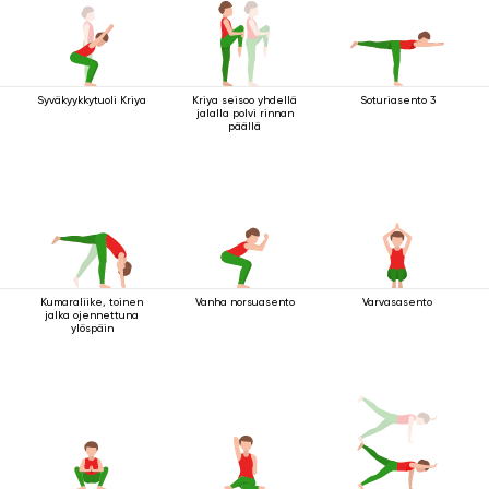
Syväkyykkytuoli Kriya
Kriya seisoo yhdellä
Soturiasento 3
jalalla polvi rinnan
päällä
Kumaraliike, toinen
Vanha norsuasento
Varvasasento
jalka ojennettuna
ylöspäin