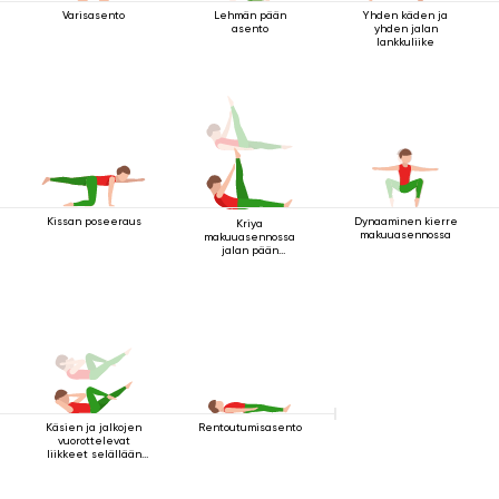
Varisasento
Lehmän pään
Yhden käden ja
asento
yhden jalan
lankkuliike
Kissan poseeraus
Dynaaminen kierre
Kriya
makuuasennossa
makuuasennossa
jalan pään
yläpuolella 2
Käsien ja jalkojen
Rentoutumisasento
vuorottelevat
liikkeet selällään
maatessa