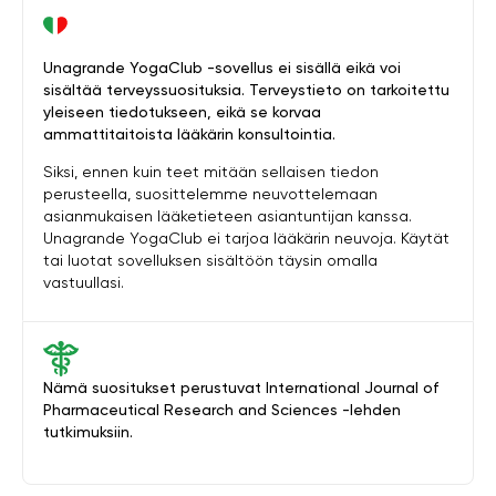
Unagrande YogaClub -sovellus ei sisällä eikä voi
sisältää terveyssuosituksia. Terveystieto on tarkoitettu
yleiseen tiedotukseen, eikä se korvaa
ammattitaitoista lääkärin konsultointia.
Siksi, ennen kuin teet mitään sellaisen tiedon
perusteella, suosittelemme neuvottelemaan
asianmukaisen lääketieteen asiantuntijan kanssa.
Unagrande YogaClub ei tarjoa lääkärin neuvoja. Käytät
tai luotat sovelluksen sisältöön täysin omalla
vastuullasi.
Nämä suositukset perustuvat International Journal of
Pharmaceutical Research and Sciences -lehden
tutkimuksiin.