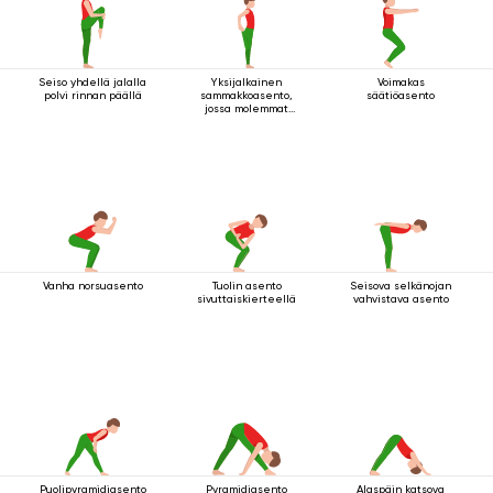
Seiso yhdellä jalalla
Yksijalkainen
Voimakas
polvi rinnan päällä
sammakkoasento,
säätiöasento
jossa molemmat
kädet pitävät kiinni
jalasta
Vanha norsuasento
Tuolin asento
Seisova selkänojan
sivuttaiskierteellä
vahvistava asento
Puolipyramidiasento
Pyramidiasento
Alaspäin katsova