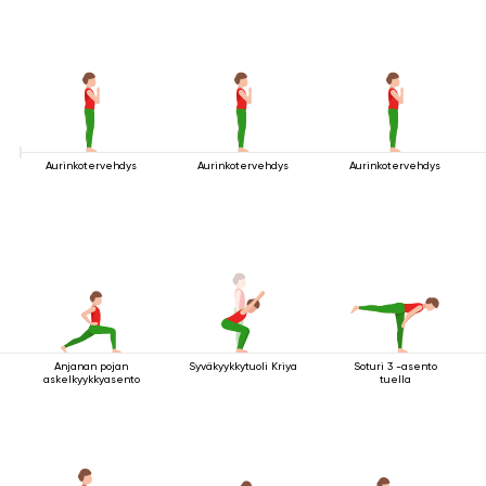
Aurinkotervehdys
Aurinkotervehdys
Aurinkotervehdys
Anjanan pojan
Syväkyykkytuoli Kriya
Soturi 3 -asento
askelkyykkyasento
tuella