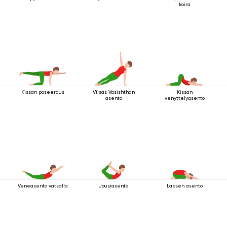
koira
Kissan poseeraus
Viisas Vasishthan
Kissan
asento
venyttelyasento
Veneasento vatsalla
Jousiasento
Lapsen asento