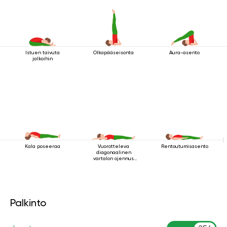
Istuen taivuta
Olkapääseisonta
Aura-asento
jalkoihin
Kala poseeraa
Vuorotteleva
Rentoutumisasento
diagonaalinen
vartalon ojennus
makuuasennossa
Palkinto