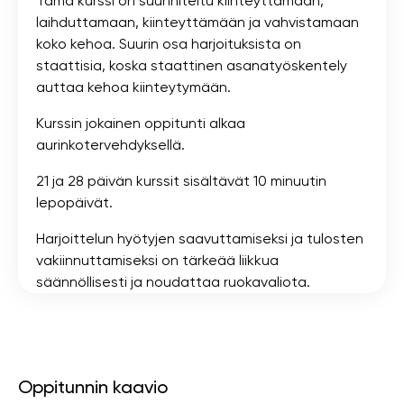
Tämä kurssi on suunniteltu kiinteyttämään,
laihduttamaan, kiinteyttämään ja vahvistamaan
koko kehoa. Suurin osa harjoituksista on
staattisia, koska staattinen asanatyöskentely
auttaa kehoa kiinteytymään.
Kurssin jokainen oppitunti alkaa
aurinkotervehdyksellä.
21 ja 28 päivän kurssit sisältävät 10 minuutin
lepopäivät.
Harjoittelun hyötyjen saavuttamiseksi ja tulosten
vakiinnuttamiseksi on tärkeää liikkua
säännöllisesti ja noudattaa ruokavaliota.
Oppitunnin kaavio