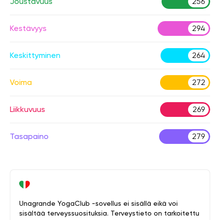
Joustavuus
256
Kestävyys
294
Keskittyminen
264
Voima
272
Liikkuvuus
269
Tasapaino
279
Unagrande YogaClub -sovellus ei sisällä eikä voi
sisältää terveyssuosituksia. Terveystieto on tarkoitettu