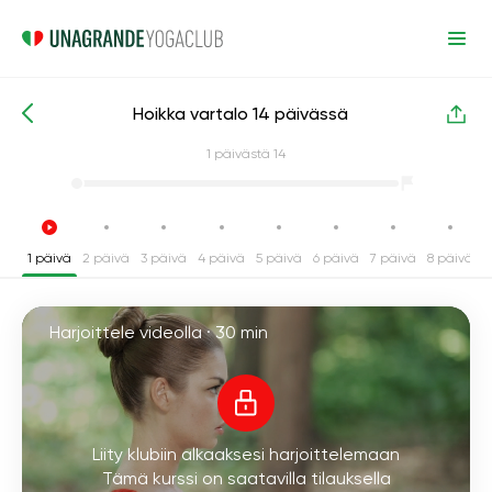
Hoikka vartalo 14 päivässä
Intensiiviset joogakurssit
Painonpudotus
1
päivästä 14
1 päivä
2 päivä
3 päivä
4 päivä
5 päivä
6 päivä
7 päivä
8 päivä
9
Harjoittele videolla ·
30 min
Liity klubiin alkaaksesi harjoittelemaan
Tämä kurssi on saatavilla tilauksella