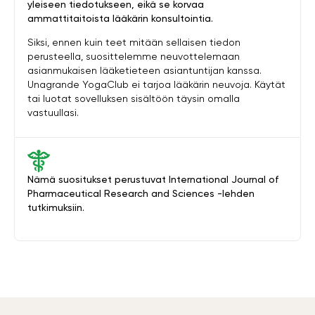
yleiseen tiedotukseen, eikä se korvaa
ammattitaitoista lääkärin konsultointia.
Siksi, ennen kuin teet mitään sellaisen tiedon
perusteella, suosittelemme neuvottelemaan
asianmukaisen lääketieteen asiantuntijan kanssa.
Unagrande YogaClub ei tarjoa lääkärin neuvoja. Käytät
tai luotat sovelluksen sisältöön täysin omalla
vastuullasi.
Nämä suositukset perustuvat International Journal of
Pharmaceutical Research and Sciences -lehden
tutkimuksiin.