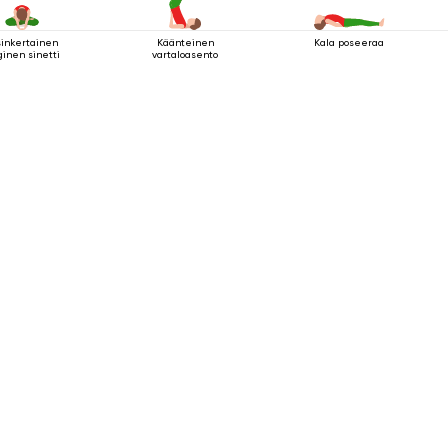
sinkertainen
Käänteinen
Kala poseeraa
ginen sinetti
vartaloasento