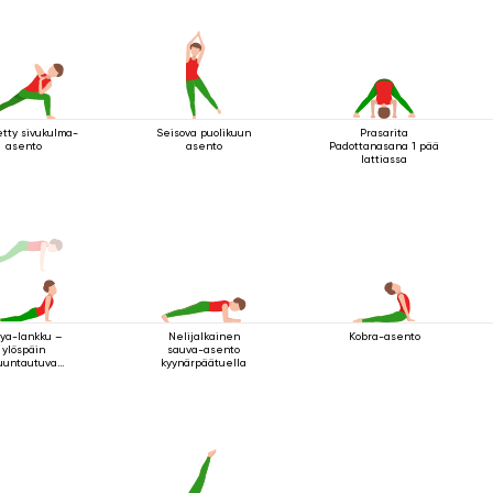
etty sivukulma-
Seisova puolikuun
Prasarita
asento
asento
Padottanasana 1 pää
lattiassa
Nelijalkainen
Kobra-asento
iya-lankku –
sauva-asento
ylöspäin
kyynärpäätuella
uuntautuva
iraharjoitus