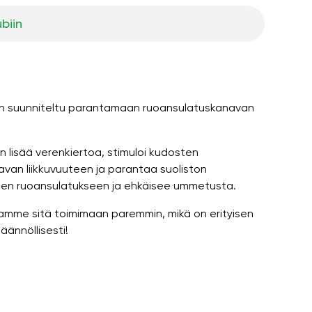
ubiin
ä" on suunniteltu parantamaan ruoansulatuskanavan
n lisää verenkiertoa, stimuloi kudosten
van liikkuvuuteen ja parantaa suoliston
seen ruoansulatukseen ja ehkäisee ummetusta.
tamme sitä toimimaan paremmin, mikä on erityisen
äännöllisesti!