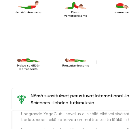
Heinäsirkka-asento
Kissan
Lapsen ase
venyttelyasento
Makaa selällään
Rentoutumisasento
kierreasento
Nämä suositukset perustuvat International J
Sciences -lehden tutkimuksiin.
Unagrande YogaClub -sovellus ei sisällä eikä voi sisältä
tiedotukseen, eikä se korvaa ammattitaitoista lääkärin k