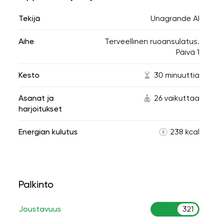
Tekijä
Unagrande AI
Aihe
Terveellinen ruoansulatus.
Päivä 1
Kesto
30 minuuttia
Asanat ja
26 vaikuttaa
harjoitukset
Energian kulutus
238 kcal
Palkinto
Joustavuus
321