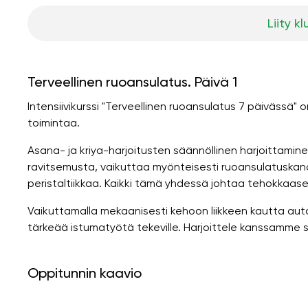
Liity kl
Terveellinen ruoansulatus. Päivä 1
Intensiivikurssi "Terveellinen ruoansulatus 7 päiväss
toimintaa.
Asana- ja kriya-harjoitusten säännöllinen harjoittamine
ravitsemusta, vaikuttaa myönteisesti ruoansulatuskana
peristaltiikkaa. Kaikki tämä yhdessä johtaa tehokkaa
Vaikuttamalla mekaanisesti kehoon liikkeen kautta au
tärkeää istumatyötä tekeville. Harjoittele kanssamme s
Oppitunnin kaavio