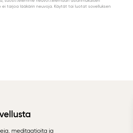
eella, suosittelemme neuvottelemaan asianmukaisen
i tarjoa lääkärin neuvoja. Käytät tai luotat sovelluksen
vellusta
eja, meditaatioita ja