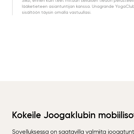
Siksi, ennen kuin teet mitään sellaisen tiedon perust
lääketieteen asiantuntijan kanssa. Unagrande YogaClub e
sisältöön täysin omalla vastuullasi.
Kokeile Joogaklubin mobiiliso
Sovelluksessa on saatavilla valmiita joogatunt