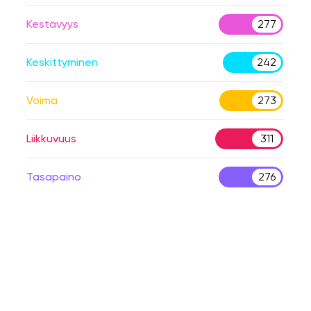
Kestävyys
277
Keskittyminen
242
Voima
273
Liikkuvuus
311
Tasapaino
276