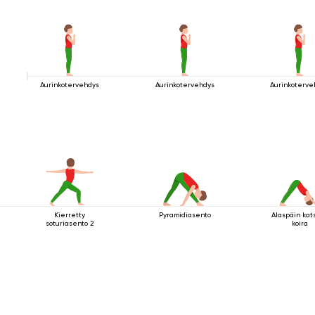
Aurinkotervehdys
Aurinkotervehdys
Aurinkoterve
Kierretty
Pyramidiasento
Alaspäin kat
soturiasento 2
koira