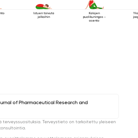
nto
Istuen taivuta
Kalojen
Yk
jalkoihin
puolikuningas -
joo
asento
ournal of Pharmaceutical Research and
ä terveyssuosituksia. Terveystieto on tarkoitettu yleiseen
onsultointia.