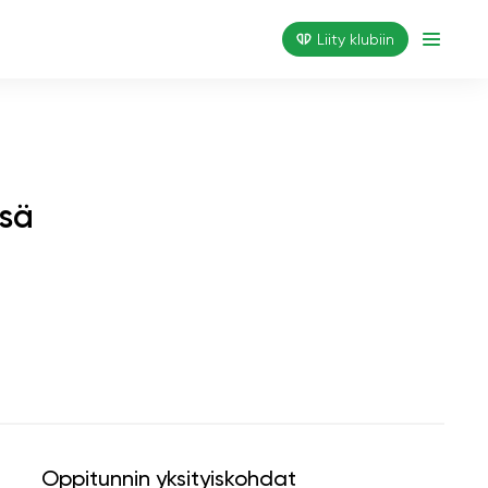
Liity klubiin
ssä
Oppitunnin yksityiskohdat