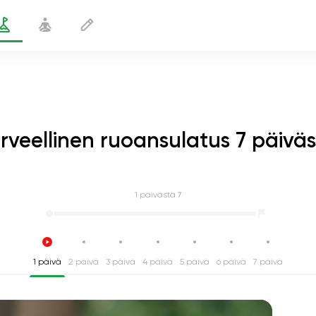
rveellinen ruoansulatus 7 päivä
1
päivästä 7
1 päivä
2 päivä
3 päivä
4 päivä
5 päivä
6 päivä
7 päivä