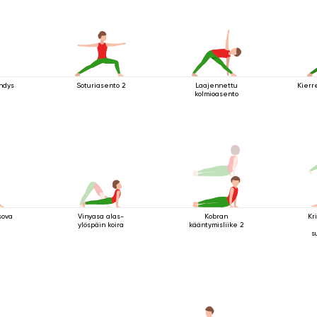
hdys
Soturiasento 2
Laajennettu
Kierr
kolmioasento
sova
Vinyasa alas-
Kobran
Kr
ylöspäin koira
kääntymisliike 2
s
ko