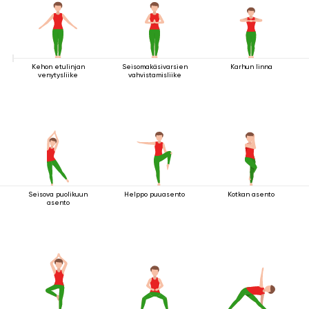
Kehon etulinjan
Seisomakäsivarsien
Karhun linna
venytysliike
vahvistamisliike
Seisova puolikuun
Helppo puuasento
Kotkan asento
asento