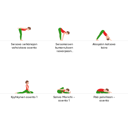
Seisova selkänojan
Seisomaisen
Alaspäin katsova
vahvistava asento
kumarruksen
koira
isovarpaan
tarttuminen
Kyyhkynen asento 1
Salvia Marichi -
Pää polvillaan -
asento 1
asento