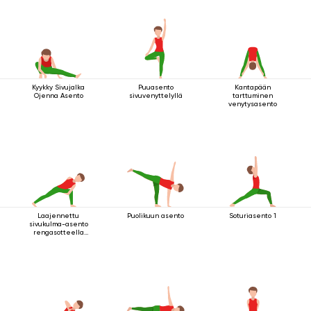
Kyykky Sivujalka
Puuasento
Kantapään
Ojenna Asento
sivuvenyttelyllä
tarttuminen
venytysasento
Laajennettu
Puolikuun asento
Soturiasento 1
sivukulma-asento
rengasotteella
polven alapuolelta