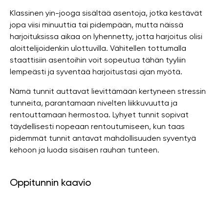
Klassinen yin-jooga sisältää asentoja, jotka kestävät
jopa viisi minuuttia tai pidempään, mutta näissä
harjoituksissa aikaa on lyhennetty, jotta harjoitus olisi
aloittelijoidenkin ulottuvilla. Vähitellen tottumalla
staattisiin asentoihin voit sopeutua tähän tyyliin
lempeästi ja syventää harjoitustasi ajan myötä.
Nämä tunnit auttavat lievittämään kertyneen stressin
tunneita, parantamaan nivelten liikkuvuutta ja
rentouttamaan hermostoa. Lyhyet tunnit sopivat
täydellisesti nopeaan rentoutumiseen, kun taas
pidemmät tunnit antavat mahdollisuuden syventyä
kehoon ja luoda sisäisen rauhan tunteen.
Oppitunnin kaavio