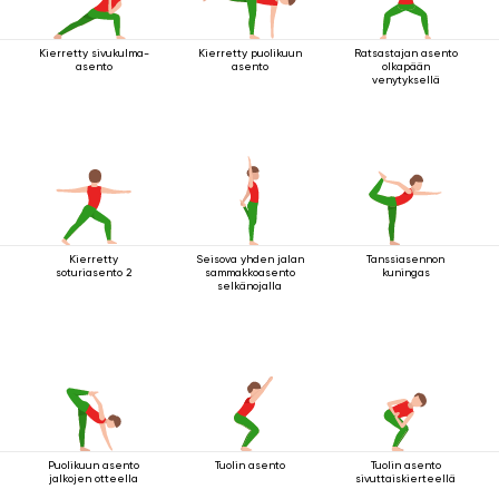
Kierretty sivukulma-
Kierretty puolikuun
Ratsastajan asento
asento
asento
olkapään
venytyksellä
Kierretty
Seisova yhden jalan
Tanssiasennon
soturiasento 2
sammakkoasento
kuningas
selkänojalla
Puolikuun asento
Tuolin asento
Tuolin asento
jalkojen otteella
sivuttaiskierteellä