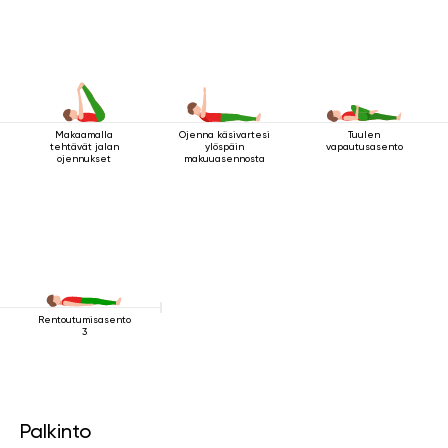
Makaamalla
Ojenna käsivartesi
Tuulen
tehtävät jalan
ylöspäin
vapautusasento
ojennukset
makuuasennosta
Rentoutumisasento
3
Palkinto