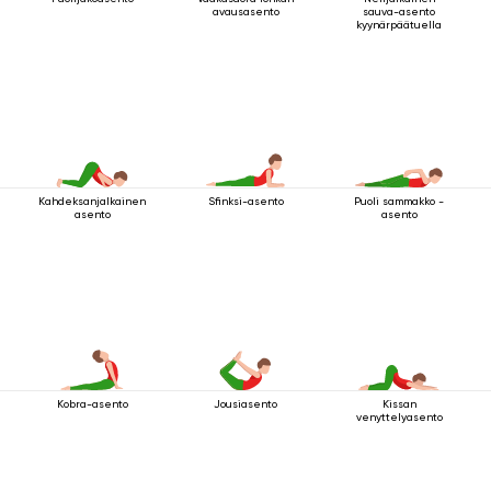
avausasento
sauva-asento
kyynärpäätuella
Kahdeksanjalkainen
Sfinksi-asento
Puoli sammakko -
asento
asento
Kobra-asento
Jousiasento
Kissan
venyttelyasento