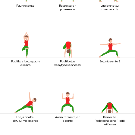
Puun asento
Ratsastajan
Laajennettu
poseeraus
kolmioasento
Puolikas lootuspuun
Puolilootus
Soturiasento 2
asento
venytysasennossa
Laajennettu
Avoin ratsastajan
Prasarita
sivukulma-asento
asento
Padottanasana 1 pää
lattiassa