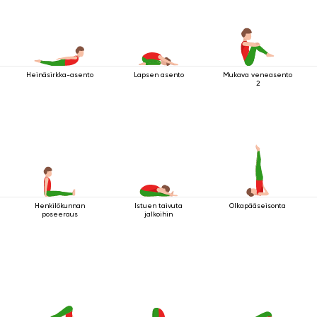
Heinäsirkka-asento
Lapsen asento
Mukava veneasento
2
Henkilökunnan
Istuen taivuta
Olkapääseisonta
poseeraus
jalkoihin