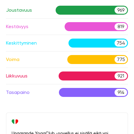
Joustavuus
969
Kestävyys
819
Keskittyminen
754
Voima
775
Liikkuvuus
921
Tasapaino
914
Unagrande YogaClub -sovellus ei sisällä eikä voi