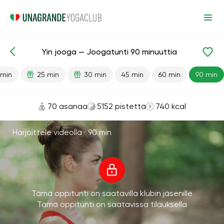
Yin jooga — Joogatunti 90 minuuttia
Valmiit oppitunnit
Rentoutuminen
 min
25 min
30 min
45 min
60 min
90 min
70 asanaa
5152 pistettä
740 kcal
Harjoittele videolla ·
90 min
Tämä oppitunti on saatavilla klubin jäsenille
Tämä oppitunti on saatavissa tilauksella