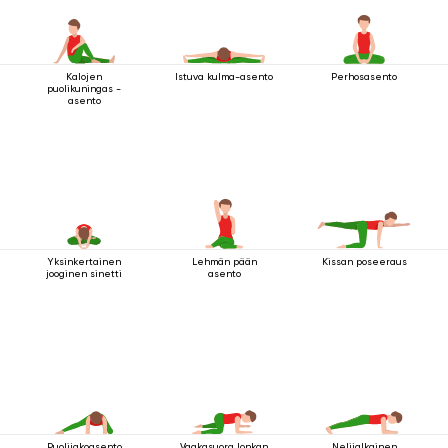
Kalojen
Istuva kulma-asento
Perhosasento
puolikuningas -
asento
Yksinkertainen
Lehmän pään
Kissan poseeraus
jooginen sinetti
asento
Puolijakoasento
Vaakasuora lonkan
Nelijalkainen