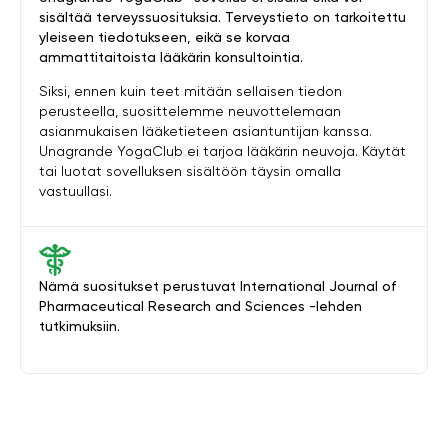
sisältää terveyssuosituksia. Terveystieto on tarkoitettu
yleiseen tiedotukseen, eikä se korvaa
ammattitaitoista lääkärin konsultointia.
Siksi, ennen kuin teet mitään sellaisen tiedon
perusteella, suosittelemme neuvottelemaan
asianmukaisen lääketieteen asiantuntijan kanssa.
Unagrande YogaClub ei tarjoa lääkärin neuvoja. Käytät
tai luotat sovelluksen sisältöön täysin omalla
vastuullasi.
Nämä suositukset perustuvat International Journal of
Pharmaceutical Research and Sciences -lehden
tutkimuksiin.