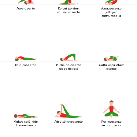
Aura-asento
Korvat polvien
Aurausasento
välissä -asento
jalkojen
tarttumisella
Kala poseeraa
Puolisilta-asento
Tuulta vapauttava
kädet ristissä
asento
Makaa selällään
Äärettömyysasento
Perhosasento
kierreasento
makaamassa