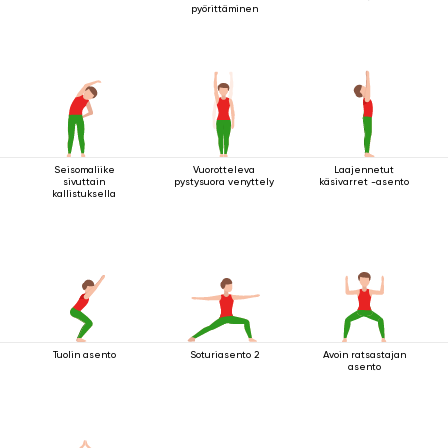
pyörittäminen
Seisomaliike
Vuorotteleva
Laajennetut
sivuttain
pystysuora venyttely
käsivarret -asento
kallistuksella
Tuolin asento
Soturiasento 2
Avoin ratsastajan
asento