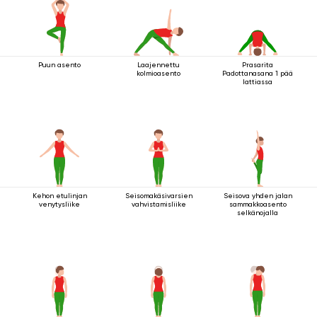
Puun asento
Laajennettu
Prasarita
kolmioasento
Padottanasana 1 pää
lattiassa
Kehon etulinjan
Seisomakäsivarsien
Seisova yhden jalan
venytysliike
vahvistamisliike
sammakkoasento
selkänojalla