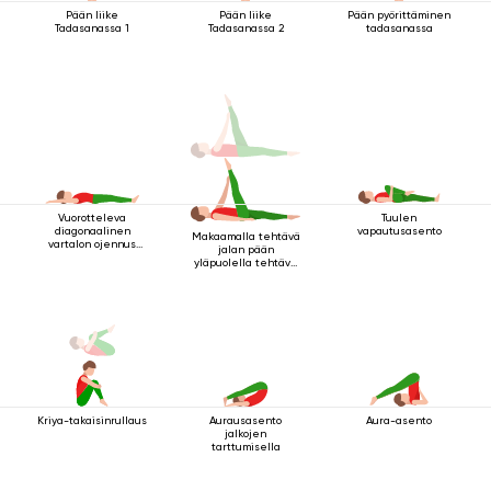
Pään liike
Pään liike
Pään pyörittäminen
Tadasanassa 1
Tadasanassa 2
tadasanassa
Vuorotteleva
Tuulen
diagonaalinen
vapautusasento
Makaamalla tehtävä
vartalon ojennus
jalan pään
makuuasennossa
yläpuolella tehtävä
kriya
Kriya-takaisinrullaus
Aurausasento
Aura-asento
jalkojen
tarttumisella