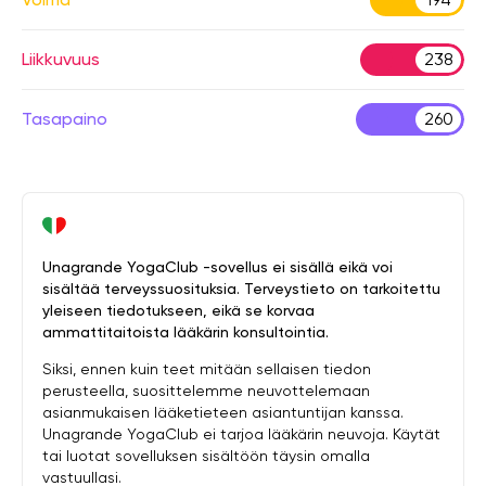
Liikkuvuus
238
Tasapaino
260
Unagrande YogaClub -sovellus ei sisällä eikä voi
sisältää terveyssuosituksia. Terveystieto on tarkoitettu
yleiseen tiedotukseen, eikä se korvaa
ammattitaitoista lääkärin konsultointia.
Siksi, ennen kuin teet mitään sellaisen tiedon
perusteella, suosittelemme neuvottelemaan
asianmukaisen lääketieteen asiantuntijan kanssa.
Unagrande YogaClub ei tarjoa lääkärin neuvoja. Käytät
tai luotat sovelluksen sisältöön täysin omalla
vastuullasi.