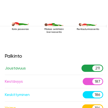
Kala poseeraa
Makaa selällään
Rentoutumisasento
kierreasento
Palkinto
Joustavuus
211
Kestävyys
187
Keskittyminen
186
Voima
194