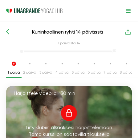
Kuninkaallinen ryhti 14 päivässä
Intensiiviset joogakurssit
Takaisin
1
päivästä 14
1 päivä
2 päivä
3 päivä
4 päivä
5 päivä
6 päivä
7 päivä
8 päivä
9
Harjoittele videolla ·
30 min
Liity klubiin alkaaksesi harjoittelemaan
Tämä kurssi on saatavilla tilauksella