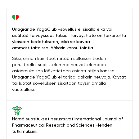
Unagrande YogaClub -sovellus ei sisällä eikä voi
sisältää terveyssuosituksia. Terveystieto on tarkoitettu
yleiseen tiedotukseen, eikä se korvaa
ammattitaitoista lääkärin konsultointia.
Siksi, ennen kuin teet mitään sellaisen tiedon
perusteella, suosittelemme neuvottelemaan
asianmukaisen lääketieteen asiantuntijan kanssa.
Unagrande YogaClub ei tarjoa lääkärin neuvoja. Käytät
tai luotat sovelluksen sisältöön täysin omalla
vastuullasi.
Nämä suositukset perustuvat International Journal of
Pharmaceutical Research and Sciences -lehden
tutkimuksiin.