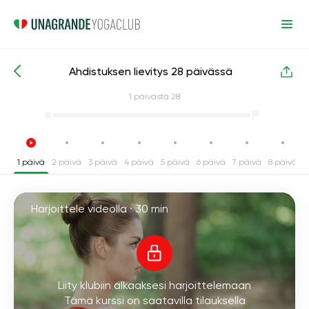
Ahdistuksen lievitys 28 päivässä
Intensiiviset joogakurssit
Stressiä lievittävä
1
päivästä 28
1 päivä
2 päivä
3 päivä
4 päivä
5 päivä
6 päivä
7 päivä
8 päivä
9
Harjoittele videolla ·
30 min
Liity klubiin alkaaksesi harjoittelemaan
Tämä kurssi on saatavilla tilauksella