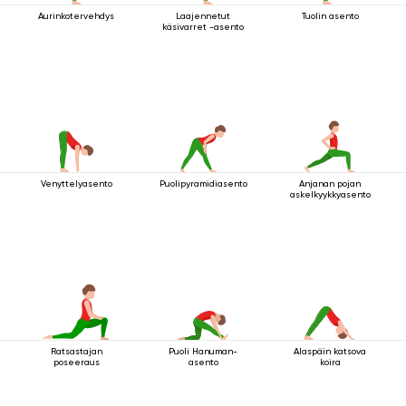
Aurinkotervehdys
Laajennetut
Tuolin asento
käsivarret -asento
Venyttelyasento
Puolipyramidiasento
Anjanan pojan
askelkyykkyasento
Ratsastajan
Puoli Hanuman-
Alaspäin katsova
poseeraus
asento
koira