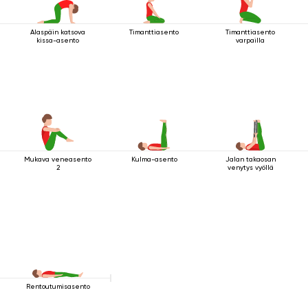
Alaspäin katsova
Timanttiasento
Timanttiasento
kissa-asento
varpailla
Mukava veneasento
Kulma-asento
Jalan takaosan
2
venytys vyöllä
Rentoutumisasento