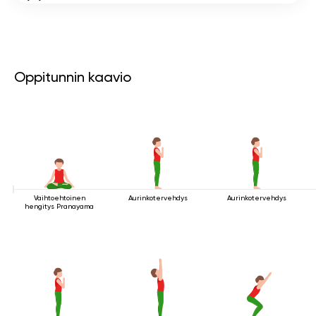
Oppitunnin kaavio
Vaihtoehtoinen
Aurinkotervehdys
Aurinkotervehdys
hengitys Pranayama