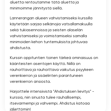
aluetta rentoutamme tätä aluetta ja
minimoimme jännitystä siellä.
Lannerangan alueen vahvistamiseksi kurssilla
käytetään sarjaa selkänojia vatsallamakuulla
sekä tukiasennoissa ja seisten alaselän
vahvistamiseksi ja voimistamiseksi samalla
minimoiden kehon tuntemuksista johtuvaa
ahdistusta.
Kurssin oppituntien toinen tärkeä ominaisuus on
käänteisten asentojen käyttö. Niillä on
rauhoittava ja rauhoittava vaikutus psyykeen
verenkierron ja sisäelinten parantuneen
verenkierron ansiosta.
Harjoittele intensiivistä "Ahdistuksen lievitys" -
kurssia, niin sinusta tulee rauhallisempi,
itsevarmempi ja vahvempi. Ahdistus katoaa
jäljettömiin!