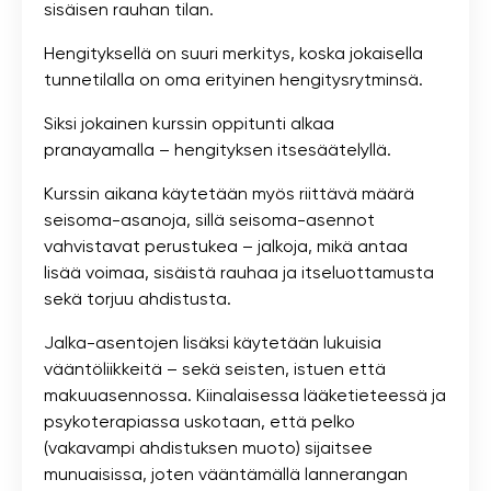
sisäisen rauhan tilan.
Hengityksellä on suuri merkitys, koska jokaisella
tunnetilalla on oma erityinen hengitysrytminsä.
Siksi jokainen kurssin oppitunti alkaa
pranayamalla – hengityksen itsesäätelyllä.
Kurssin aikana käytetään myös riittävä määrä
seisoma-asanoja, sillä seisoma-asennot
vahvistavat perustukea – jalkoja, mikä antaa
lisää voimaa, sisäistä rauhaa ja itseluottamusta
sekä torjuu ahdistusta.
Jalka-asentojen lisäksi käytetään lukuisia
vääntöliikkeitä – sekä seisten, istuen että
makuuasennossa. Kiinalaisessa lääketieteessä ja
psykoterapiassa uskotaan, että pelko
(vakavampi ahdistuksen muoto) sijaitsee
munuaisissa, joten vääntämällä lannerangan