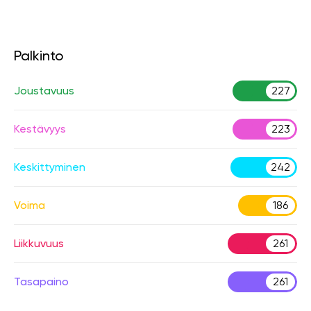
Palkinto
Joustavuus
227
Kestävyys
223
Keskittyminen
242
Voima
186
Liikkuvuus
261
Tasapaino
261