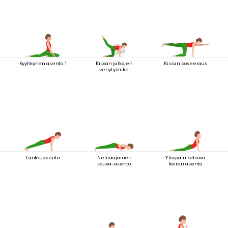
Kyyhkynen asento 1
Kissan jalkojen
Kissan poseeraus
venytysliike
Lankkuasento
Neliraajainen
Ylöspäin katsova
sauva-asento
koiran asento