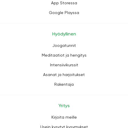
App Storessa
Google Playssa
Hyödyllinen
Joogatunnit
Meditaatiot ja hengitys
Intensiivikurssit
Asanat ja harjoitukset
Rakentaja
Yritys
Kirjoita meille
Usein kysytyt kysymykset