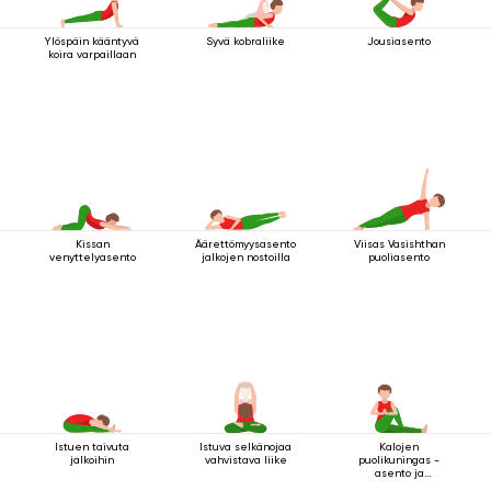
Ylöspäin kääntyvä
Syvä kobraliike
Jousiasento
koira varpaillaan
Kissan
Äärettömyysasento
Viisas Vasishthan
venyttelyasento
jalkojen nostoilla
puoliasento
Istuen taivuta
Istuva selkänojaa
Kalojen
jalkoihin
vahvistava liike
puolikuningas -
asento ja
tervehdysmudra