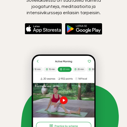
Sovelluksessa on saatavilla valmiita
joogatunteja, meditaatioita ja
intensiivikursseja erilaisiin tarpeisiin.