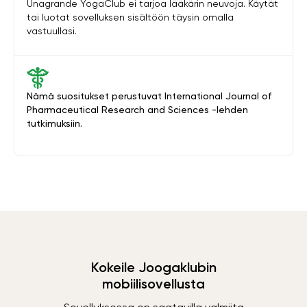
Unagrande YogaClub ei tarjoa lääkärin neuvoja. Käytät
tai luotat sovelluksen sisältöön täysin omalla
vastuullasi.
Nämä suositukset perustuvat International Journal of
Pharmaceutical Research and Sciences -lehden
tutkimuksiin.
Kokeile Joogaklubin
mobiilisovellusta