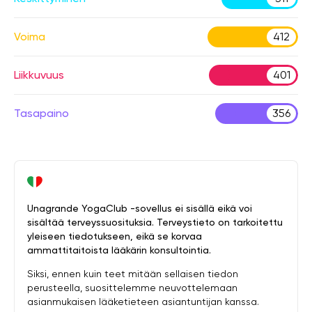
Voima
412
Liikkuvuus
401
Tasapaino
356
Unagrande YogaClub -sovellus ei sisällä eikä voi
sisältää terveyssuosituksia. Terveystieto on tarkoitettu
yleiseen tiedotukseen, eikä se korvaa
ammattitaitoista lääkärin konsultointia.
Siksi, ennen kuin teet mitään sellaisen tiedon
perusteella, suosittelemme neuvottelemaan
asianmukaisen lääketieteen asiantuntijan kanssa.