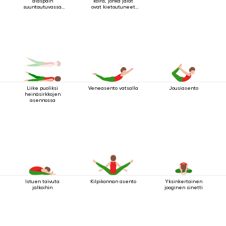
alaspäin
koira, jonka jalat
suuntautuvassa
ovat kietoutuneet
koirassa
yhteen
Veneasento vatsalla
Jousiasento
Liike puoliksi
heinäsirkkojen
asennossa
Istuen taivuta
Kilpikonnan asento
Yksinkertainen
jalkoihin
jooginen sinetti