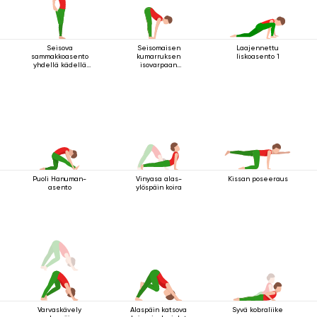
Seisova
Seisomaisen
Laajennettu
sammakkoasento
kumarruksen
liskoasento 1
yhdellä kädellä
isovarpaan
jalan tarttumisella
tarttuminen
Puoli Hanuman-
Vinyasa alas-
Kissan poseeraus
asento
ylöspäin koira
Varvaskävely
Alaspäin katsova
Syvä kobraliike