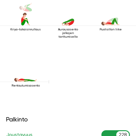
Kriya-takaisinrullaus
Aurausasento
Puolisillan liike
jalkojen
tarttumisella
Rentoutumisasento
Palkinto
Joustavuus
228