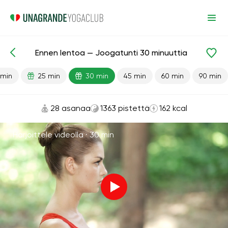
Ennen lentoa — Joogatunti 30 minuuttia
Valmiit oppitunnit
Matka
 min
25 min
30 min
45 min
60 min
90 min
28 asanaa
1363 pistettä
162 kcal
Harjoittele videolla ·
30 min