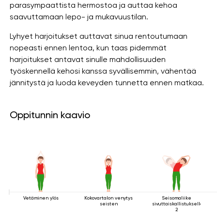
parasympaattista hermostoa ja auttaa kehoa
saavuttamaan lepo- ja mukavuustilan.
Lyhyet harjoitukset auttavat sinua rentoutumaan
nopeasti ennen lentoa, kun taas pidemmät
harjoitukset antavat sinulle mahdollisuuden
työskennellä kehosi kanssa syvällisemmin, vähentää
jännitystä ja luoda keveyden tunnetta ennen matkaa.
Oppitunnin kaavio
Vetäminen ylös
Kokovartalon venytys
Seisomaliike
seisten
sivuttaiskallistuksella
2