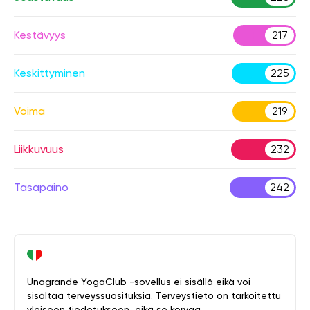
Kestävyys
217
Keskittyminen
225
Voima
219
Liikkuvuus
232
Tasapaino
242
Unagrande YogaClub -sovellus ei sisällä eikä voi
sisältää terveyssuosituksia. Terveystieto on tarkoitettu
yleiseen tiedotukseen, eikä se korvaa