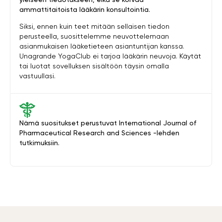
ammattitaitoista lääkärin konsultointia.
Siksi, ennen kuin teet mitään sellaisen tiedon
perusteella, suosittelemme neuvottelemaan
asianmukaisen lääketieteen asiantuntijan kanssa.
Unagrande YogaClub ei tarjoa lääkärin neuvoja. Käytät
tai luotat sovelluksen sisältöön täysin omalla
vastuullasi.
Nämä suositukset perustuvat International Journal of
Pharmaceutical Research and Sciences -lehden
tutkimuksiin.