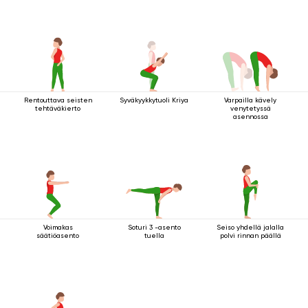
Rentouttava seisten
Syväkyykkytuoli Kriya
Varpailla kävely
tehtäväkierto
venytetyssä
asennossa
Voimakas
Soturi 3 -asento
Seiso yhdellä jalalla
säätiöasento
tuella
polvi rinnan päällä