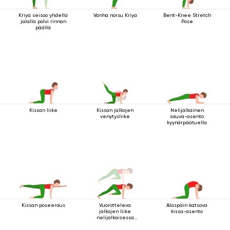
Kriya seisoo yhdellä
Vanha norsu Kriya
Bent-Knee Stretch
jalalla polvi rinnan
Pose
päällä
Kissan liike
Kissan jalkojen
Nelijalkainen
venytysliike
sauva-asento
kyynärpäätuella
Kissan poseeraus
Vuorotteleva
Alaspäin katsova
jalkojen liike
kissa-asento
nelijalkaisessa
sauva-asennossa