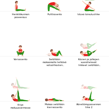
Henkilökunnan
Pulttiasento
Istuva taivutusliike
poseeraus
Varisasento
Selällään
Käsien ja jalkojen
makaamalla tehtävä
vuorottelevat
vatsalihasten
liikkeet selällään
vahvistamisharjoitus
maatessa
Makaa selällään
Äärettömyysasennon
Kriya
kierreasento
liike 2
makuuasennossa