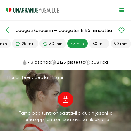
Jooga skolioosiin — Joogatunti 45 minuuttia
Valmiit oppitunnit
Takaisin
 min
25 min
30 min
45 min
60 min
90 min
43 asanaa
2123 pistettä
308 kcal
Harjoittele videolla ·
45 min
Tämä oppitunti on saatavilla klubin jäsenille
Tämä oppitunti on saatavissa tilauksella