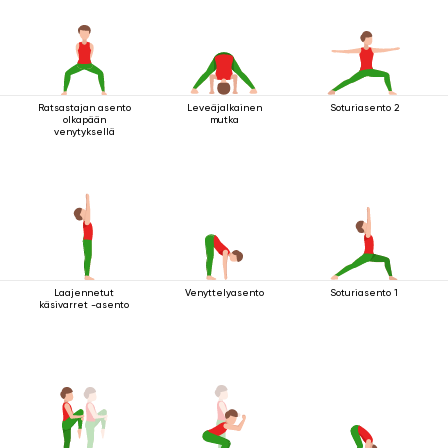
Ratsastajan asento
Leveäjalkainen
Soturiasento 2
olkapään
mutka
venytyksellä
Laajennetut
Venyttelyasento
Soturiasento 1
käsivarret -asento