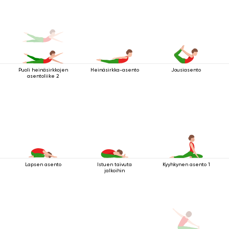
Puoli heinäsirkkojen
Heinäsirkka-asento
Jousiasento
asentoliike 2
Lapsen asento
Istuen taivuta
Kyyhkynen asento 1
jalkoihin