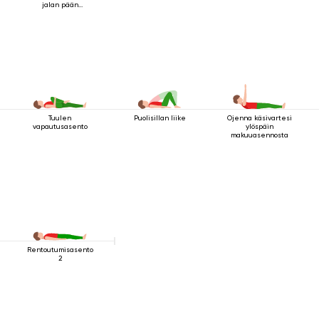
jalan pään
yläpuolella 2
Tuulen
Puolisillan liike
Ojenna käsivartesi
vapautusasento
ylöspäin
makuuasennosta
Rentoutumisasento
2