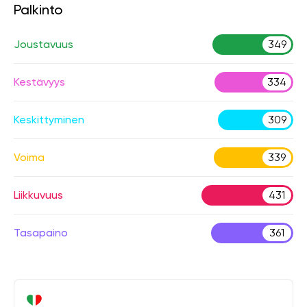
Palkinto
Joustavuus
349
Kestävyys
334
Keskittyminen
309
Voima
339
Liikkuvuus
431
Tasapaino
361