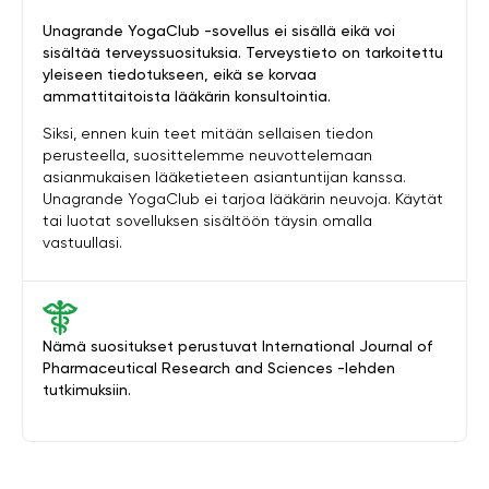
Unagrande YogaClub -sovellus ei sisällä eikä voi
sisältää terveyssuosituksia. Terveystieto on tarkoitettu
yleiseen tiedotukseen, eikä se korvaa
ammattitaitoista lääkärin konsultointia.
Siksi, ennen kuin teet mitään sellaisen tiedon
perusteella, suosittelemme neuvottelemaan
asianmukaisen lääketieteen asiantuntijan kanssa.
Unagrande YogaClub ei tarjoa lääkärin neuvoja. Käytät
tai luotat sovelluksen sisältöön täysin omalla
vastuullasi.
Nämä suositukset perustuvat International Journal of
Pharmaceutical Research and Sciences -lehden
tutkimuksiin.