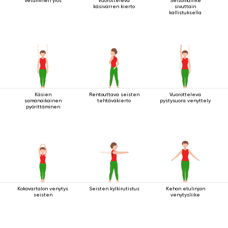
Vetäminen ylös
Vuorotteleva
Seisomaliike
käsivarren kierto
sivuttain
kallistuksella
Käsien
Rentouttava seisten
Vuorotteleva
samanaikainen
tehtäväkierto
pystysuora venyttely
pyörittäminen
Kokovartalon venytys
Seisten kylkirutistus
Kehon etulinjan
seisten
venytysliike