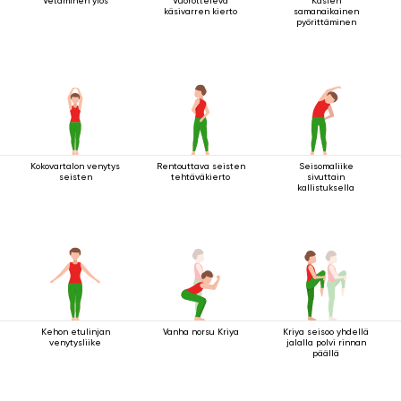
Vetäminen ylös
Vuorotteleva
Käsien
käsivarren kierto
samanaikainen
pyörittäminen
Kokovartalon venytys
Rentouttava seisten
Seisomaliike
seisten
tehtäväkierto
sivuttain
kallistuksella
Kehon etulinjan
Vanha norsu Kriya
Kriya seisoo yhdellä
venytysliike
jalalla polvi rinnan
päällä