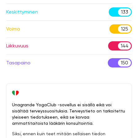
Keskittyminen
133
Voima
125
Liikkuvuus
144
Tasapaino
150
Unagrande YogaClub -sovellus ei sisällä eikä voi
sisältää terveyssuosituksia. Terveystieto on tarkoitettu
yleiseen tiedotukseen, eikä se korvaa
ammattitaitoista lääkärin konsultointia.
Siksi, ennen kuin teet mitään sellaisen tiedon