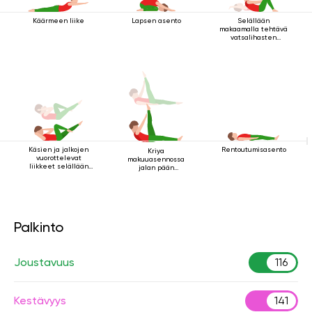
Käärmeen liike
Lapsen asento
Selällään
makaamalla tehtävä
vatsalihasten
vahvistamisharjoitus
Käsien ja jalkojen
Rentoutumisasento
Kriya
vuorottelevat
makuuasennossa
liikkeet selällään
jalan pään
maatessa
yläpuolella 2
Palkinto
Joustavuus
116
Kestävyys
141