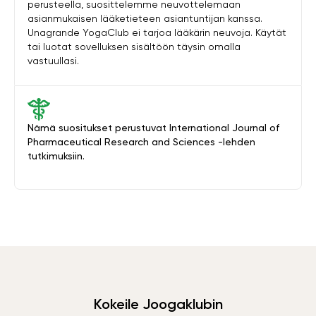
perusteella, suosittelemme neuvottelemaan
asianmukaisen lääketieteen asiantuntijan kanssa.
Unagrande YogaClub ei tarjoa lääkärin neuvoja. Käytät
tai luotat sovelluksen sisältöön täysin omalla
vastuullasi.
Nämä suositukset perustuvat International Journal of
Pharmaceutical Research and Sciences -lehden
tutkimuksiin.
Kokeile Joogaklubin