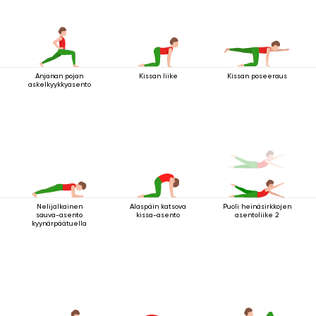
Anjanan pojan
Kissan liike
Kissan poseeraus
askelkyykkyasento
Nelijalkainen
Alaspäin katsova
Puoli heinäsirkkojen
sauva-asento
kissa-asento
asentoliike 2
kyynärpäätuella