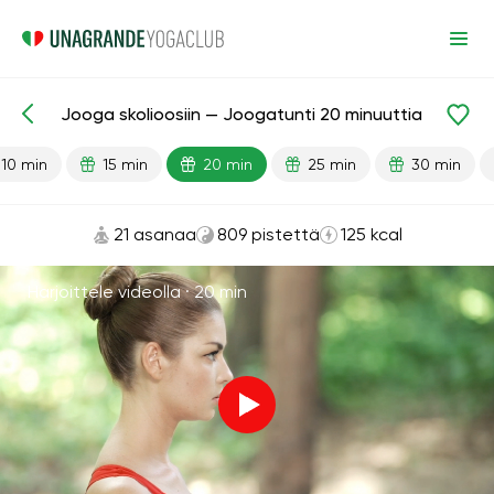
Jooga skolioosiin — Joogatunti 20 minuuttia
Valmiit oppitunnit
Takaisin
10 min
15 min
20 min
25 min
30 min
21 asanaa
809 pistettä
125 kcal
Harjoittele videolla ·
20 min