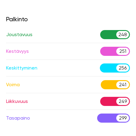
Palkinto
Joustavuus
248
Kestävyys
251
Keskittyminen
256
Voima
241
Liikkuvuus
249
Tasapaino
299