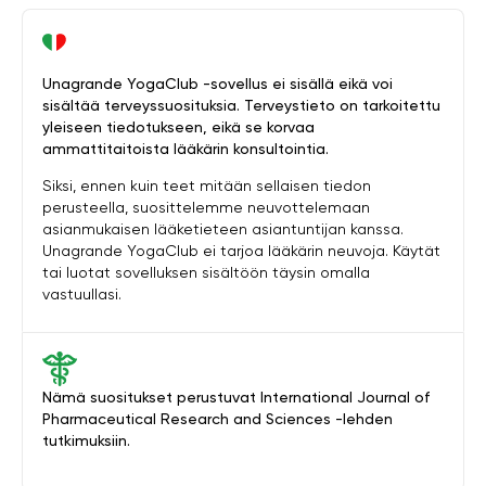
Unagrande YogaClub -sovellus ei sisällä eikä voi
sisältää terveyssuosituksia. Terveystieto on tarkoitettu
yleiseen tiedotukseen, eikä se korvaa
ammattitaitoista lääkärin konsultointia.
Siksi, ennen kuin teet mitään sellaisen tiedon
perusteella, suosittelemme neuvottelemaan
asianmukaisen lääketieteen asiantuntijan kanssa.
Unagrande YogaClub ei tarjoa lääkärin neuvoja. Käytät
tai luotat sovelluksen sisältöön täysin omalla
vastuullasi.
Nämä suositukset perustuvat International Journal of
Pharmaceutical Research and Sciences -lehden
tutkimuksiin.