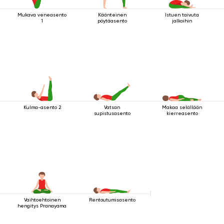
Mukava veneasento
Käänteinen
Istuen taivuta
1
pöytäasento
jalkoihin
Kulma-asento 2
Vatsan
Makaa selällään
supistusasento
kierreasento
Vaihtoehtoinen
Rentoutumisasento
hengitys Pranayama