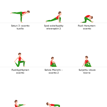
Soturi 3 -asento
Syvä askelkyykky
Puoli Hanuman-
tuella
eteenpäin 2
asento
Puolikyyhkynen
Salvia Marichi -
Suljettu istuva
asento
asento 2
kierre