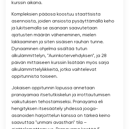
kurssin aikana.
Kompleksien pääosa koostuu staattisista
asennoista, joiden ansiosta pysäyttämällä keho
ja lukitsemalla se asanaan saavutetaan
ajatusten määrän väheneminen, mielen
lakkaaminen ja siten sisäisen rauhan tunne.
Dynaaminen ohjelma sisältää tutun
alkulämmittelyn, "Aurinkotervehdyksen", ja 28
päivän mittaiseen kurssiin lisätään myös sarja
alkulämmittelyliikkeitä, jotka vaihtelevat
oppitunnista toiseen.
Jokaisen oppitunnin lopussa annetaan
pranayamaa itsetutkiskelun ja irrottautumisen
vaikutuksen tehostamiseksi. Pranayama eli
hengityksen itsesäätely yhdessä jooga-
asanoiden harjoittelun kanssa on tärkeä keino
saavuttaa "unmani avasthan" tila –