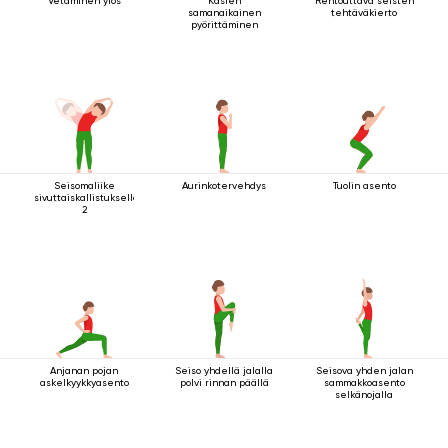
Vetäminen ylös
Käsien
Rentouttava seisten
samanaikainen
tehtäväkierto
pyörittäminen
Seisomaliike
Aurinkotervehdys
Tuolin asento
sivuttaiskallistuksella
2
Anjanan pojan
Seiso yhdellä jalalla
Seisova yhden jalan
askelkyykkyasento
polvi rinnan päällä
sammakkoasento
selkänojalla