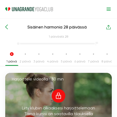
Sisäinen harmonia 28 päivässä
Intensiiviset joogakurssit
Harmonia
1
päivästä 28
1 päivä
2 päivä
3 päivä
4 päivä
5 päivä
6 päivä
7 päivä
8 päivä
9
Harjoittele videolla ·
30 min
Liity klubiin alkaaksesi harjoittelemaan
Tämä kurssi on saatavilla tilauksella