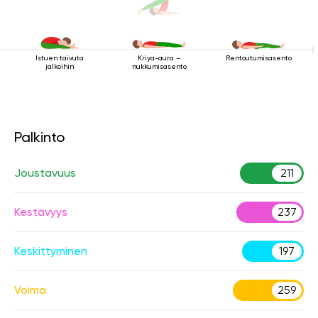
Istuen taivuta
Rentoutumisasento
Kriya-aura –
jalkoihin
nukkumisasento
Palkinto
Joustavuus
211
Kestävyys
237
Keskittyminen
197
Voima
259