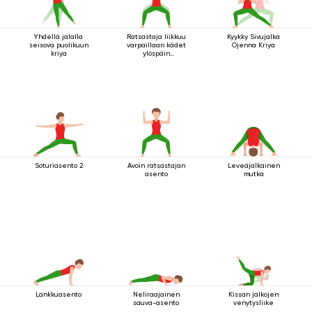
Yhdellä jalalla
Ratsastaja liikkuu
Kyykky Sivujalka
seisova puolikuun
varpaillaan kädet
Ojenna Kriya
kriya
ylöspäin
ojennettuina
Soturiasento 2
Avoin ratsastajan
Leveäjalkainen
asento
mutka
Lankkuasento
Neliraajainen
Kissan jalkojen
sauva-asento
venytysliike