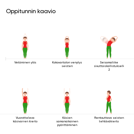
Oppitunnin kaavio
Vetäminen ylös
Kokovartalon venytys
Seisomaliike
seisten
sivuttaiskallistuksella
2
Vuorotteleva
Käsien
Rentouttava seisten
käsivarren kierto
samanaikainen
tehtäväkierto
pyörittäminen