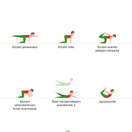
Kissan poseeraus
Kissan liike
Kissan asento
jalkojen otteella
Käsien
Puoli heinäsirkkojen
Jousiasento
vahvistaminen
asentoliike 2
kissa-asennossa