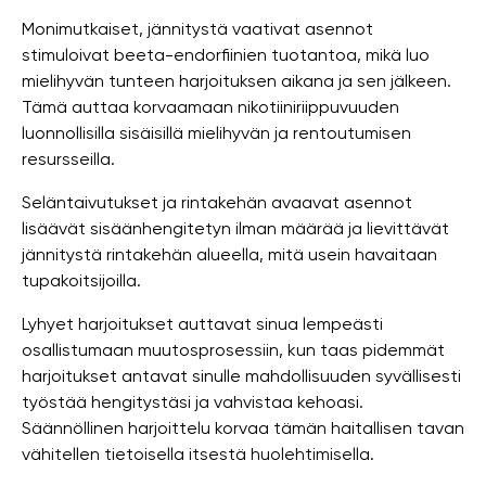
Monimutkaiset, jännitystä vaativat asennot
stimuloivat beeta-endorfiinien tuotantoa, mikä luo
mielihyvän tunteen harjoituksen aikana ja sen jälkeen.
Tämä auttaa korvaamaan nikotiiniriippuvuuden
luonnollisilla sisäisillä mielihyvän ja rentoutumisen
resursseilla.
Seläntaivutukset ja rintakehän avaavat asennot
lisäävät sisäänhengitetyn ilman määrää ja lievittävät
jännitystä rintakehän alueella, mitä usein havaitaan
tupakoitsijoilla.
Lyhyet harjoitukset auttavat sinua lempeästi
osallistumaan muutosprosessiin, kun taas pidemmät
harjoitukset antavat sinulle mahdollisuuden syvällisesti
työstää hengitystäsi ja vahvistaa kehoasi.
Säännöllinen harjoittelu korvaa tämän haitallisen tavan
vähitellen tietoisella itsestä huolehtimisella.