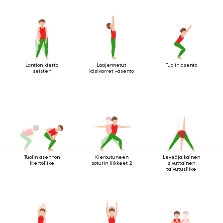
Lantion kierto
Laajennetut
Tuolin asento
seisten
käsivarret -asento
Tuolin asennon
Kieroutuneen
Leveäjalkainen
kiertoliike
soturin liikkeet 2
sivuttainen
taivutusliike