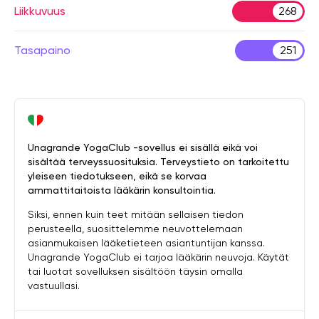
Liikkuvuus
268
Tasapaino
251
Unagrande YogaClub -sovellus ei sisällä eikä voi
sisältää terveyssuosituksia. Terveystieto on tarkoitettu
yleiseen tiedotukseen, eikä se korvaa
ammattitaitoista lääkärin konsultointia.
Siksi, ennen kuin teet mitään sellaisen tiedon
perusteella, suosittelemme neuvottelemaan
asianmukaisen lääketieteen asiantuntijan kanssa.
Unagrande YogaClub ei tarjoa lääkärin neuvoja. Käytät
tai luotat sovelluksen sisältöön täysin omalla
vastuullasi.