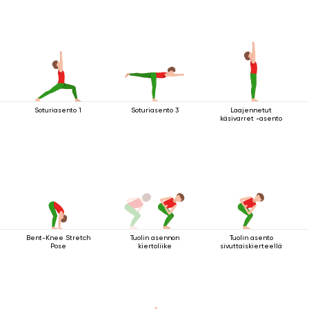
Soturiasento 1
Soturiasento 3
Laajennetut
käsivarret -asento
Bent-Knee Stretch
Tuolin asennon
Tuolin asento
Pose
kiertoliike
sivuttaiskierteellä