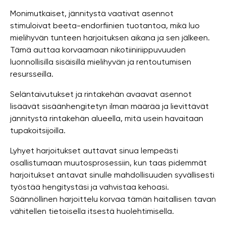
Monimutkaiset, jännitystä vaativat asennot
stimuloivat beeta-endorfiinien tuotantoa, mikä luo
mielihyvän tunteen harjoituksen aikana ja sen jälkeen.
Tämä auttaa korvaamaan nikotiiniriippuvuuden
luonnollisilla sisäisillä mielihyvän ja rentoutumisen
resursseilla.
Seläntaivutukset ja rintakehän avaavat asennot
lisäävät sisäänhengitetyn ilman määrää ja lievittävät
jännitystä rintakehän alueella, mitä usein havaitaan
tupakoitsijoilla.
Lyhyet harjoitukset auttavat sinua lempeästi
osallistumaan muutosprosessiin, kun taas pidemmät
harjoitukset antavat sinulle mahdollisuuden syvällisesti
työstää hengitystäsi ja vahvistaa kehoasi.
Säännöllinen harjoittelu korvaa tämän haitallisen tavan
vähitellen tietoisella itsestä huolehtimisella.