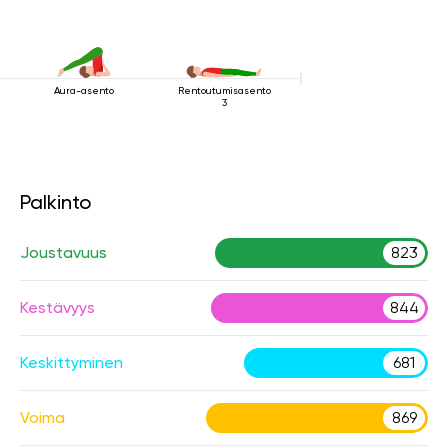
Aura-asento
Rentoutumisasento
3
Palkinto
Joustavuus
823
Kestävyys
844
Keskittyminen
681
Voima
869