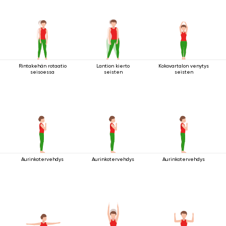
Rintakehän rotaatio
Lantion kierto
Kokovartalon venytys
seisoessa
seisten
seisten
Aurinkotervehdys
Aurinkotervehdys
Aurinkotervehdys