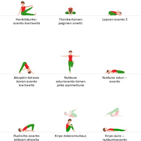
Henkilökunta-
Yksinkertainen
Lapsen asento 3
asento kierteellä
jooginen sinetti
Alaspäin katsova
Nukkuva
Nukkuva soturi -
koiran asento
soturiasento toinen
asento
kierteellä
jalka ojennettuna
Puolisilta-asento
Kriya-takaisinrullaus
Kriya-aura –
jalkojen otteella
nukkumisasento