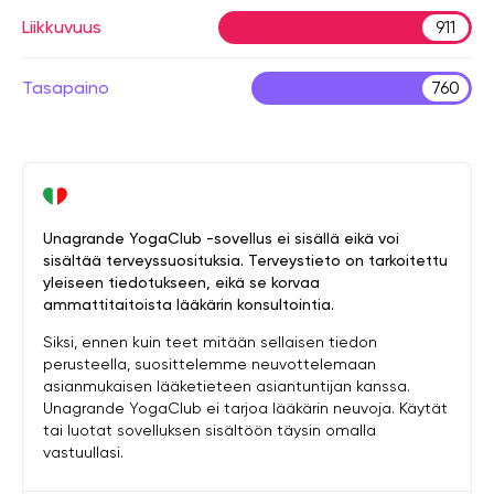
Liikkuvuus
911
Tasapaino
760
Unagrande YogaClub -sovellus ei sisällä eikä voi
sisältää terveyssuosituksia. Terveystieto on tarkoitettu
yleiseen tiedotukseen, eikä se korvaa
ammattitaitoista lääkärin konsultointia.
Siksi, ennen kuin teet mitään sellaisen tiedon
perusteella, suosittelemme neuvottelemaan
asianmukaisen lääketieteen asiantuntijan kanssa.
Unagrande YogaClub ei tarjoa lääkärin neuvoja. Käytät
tai luotat sovelluksen sisältöön täysin omalla
vastuullasi.