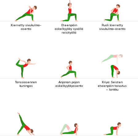
Kierretty sivukulma-
Eteenpäin
Puoli kierretty
asento
askelkyykky syvällä
sivukulma-asento
reisityöllä
Tanssiasennon
Anjanan pojan
Kriya: Seisten
kuningas
askelkyykkyasento
eteenpäin taivutus
– lankku