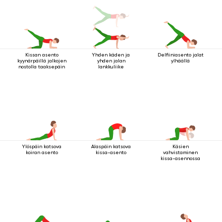
Kissan asento
Yhden käden ja
Delfiiniasento jalat
kyynärpäillä jalkojen
yhden jalan
ylhäällä
nostolla taaksepäin
lankkuliike
Ylöspäin katsova
Alaspäin katsova
Käsien
koiran asento
kissa-asento
vahvistaminen
kissa-asennossa