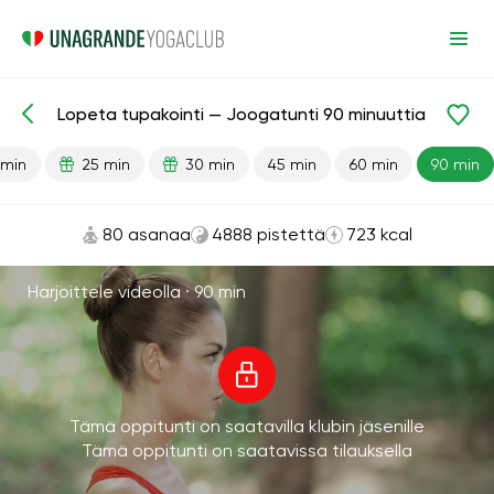
Lopeta tupakointi — Joogatunti 90 minuuttia
Valmiit oppitunnit
Tavat
Keuhkot
 min
25 min
30 min
45 min
60 min
90 min
80 asanaa
4888 pistettä
723 kcal
Harjoittele videolla ·
90 min
Tämä oppitunti on saatavilla klubin jäsenille
Tämä oppitunti on saatavissa tilauksella