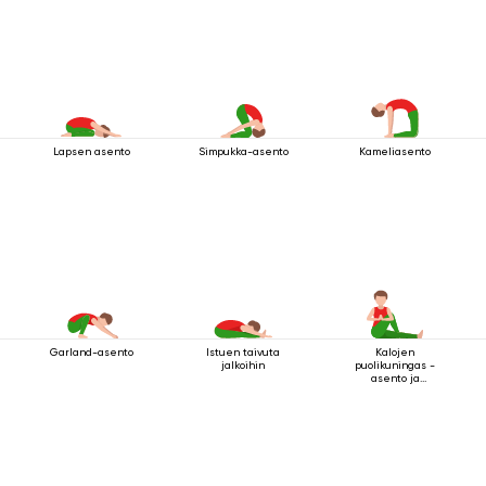
Lapsen asento
Simpukka-asento
Kameliasento
Garland-asento
Istuen taivuta
Kalojen
jalkoihin
puolikuningas -
asento ja
tervehdysmudra