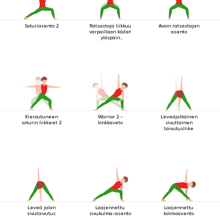
Soturiasento 2
Ratsastaja liikkuu
Avoin ratsastajan
varpaillaan kädet
asento
ylöspäin
ojennettuina
Kieroutuneen
Warrior 2 -
Leveäjalkainen
soturin liikkeet 2
lonkkaveto
sivuttainen
taivutusliike
Leveä jalan
Laajennettu
Laajennettu
sivutaivutus
sivukulma-asento
kolmioasento