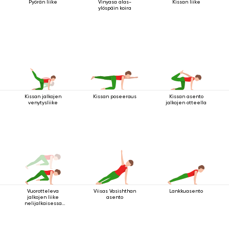
Pyörän liike
Vinyasa alas-
Kissan liike
ylöspäin koira
Kissan jalkojen
Kissan poseeraus
Kissan asento
venytysliike
jalkojen otteella
Vuorotteleva
Viisas Vasishthan
Lankkuasento
jalkojen liike
asento
nelijalkaisessa
sauva-asennossa