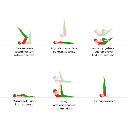
Dynaaminen
Käsien ja jalkojen
Kriya-hartiasento –
vatsalihasten
vuorottelevat
nukkumisasento
vahvistaminen
liikkeet selällään
makuuasennossa
maatessa
Makaa selällään
Olkapääseisonta
Kriya
kierreasento
makuuasennossa
jalan pään
yläpuolella 2