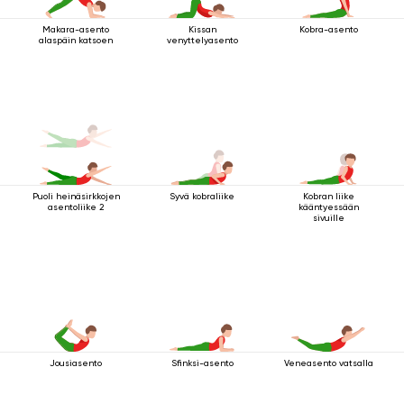
Makara-asento
Kissan
Kobra-asento
alaspäin katsoen
venyttelyasento
Puoli heinäsirkkojen
Syvä kobraliike
Kobran liike
asentoliike 2
kääntyessään
sivuille
Jousiasento
Sfinksi-asento
Veneasento vatsalla