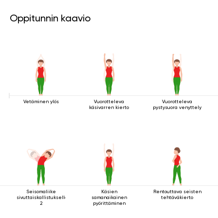
Oppitunnin kaavio
Vetäminen ylös
Vuorotteleva
Vuorotteleva
käsivarren kierto
pystysuora venyttely
Seisomaliike
Käsien
Rentouttava seisten
sivuttaiskallistuksella
samanaikainen
tehtäväkierto
2
pyörittäminen