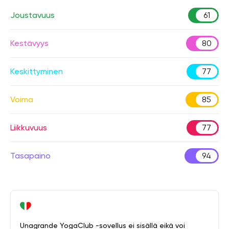
Joustavuus
61
Kestävyys
80
Keskittyminen
77
Voima
85
Liikkuvuus
77
Tasapaino
94
Unagrande YogaClub -sovellus ei sisällä eikä voi