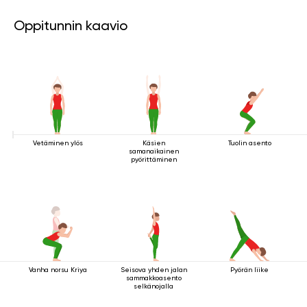
Oppitunnin kaavio
Vetäminen ylös
Käsien
Tuolin asento
samanaikainen
pyörittäminen
Vanha norsu Kriya
Seisova yhden jalan
Pyörän liike
sammakkoasento
selkänojalla