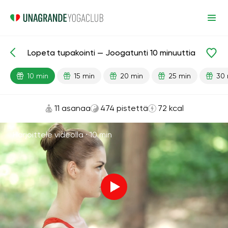
Lopeta tupakointi — Joogatunti 10 minuuttia
Valmiit oppitunnit
Tavat
Keuhkot
10 min
15 min
20 min
25 min
30 
11 asanaa
474 pistettä
72 kcal
Harjoittele videolla ·
10 min