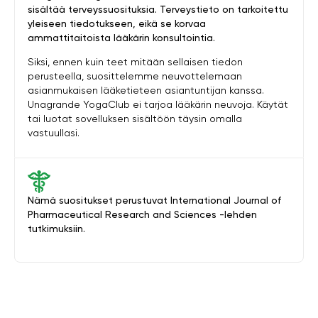
sisältää terveyssuosituksia. Terveystieto on tarkoitettu
yleiseen tiedotukseen, eikä se korvaa
ammattitaitoista lääkärin konsultointia.
Siksi, ennen kuin teet mitään sellaisen tiedon
perusteella, suosittelemme neuvottelemaan
asianmukaisen lääketieteen asiantuntijan kanssa.
Unagrande YogaClub ei tarjoa lääkärin neuvoja. Käytät
tai luotat sovelluksen sisältöön täysin omalla
vastuullasi.
Nämä suositukset perustuvat International Journal of
Pharmaceutical Research and Sciences -lehden
tutkimuksiin.