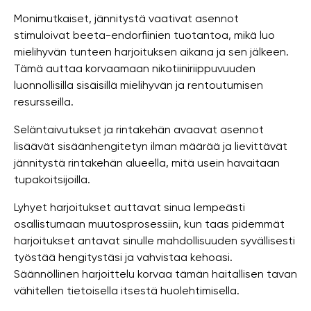
Monimutkaiset, jännitystä vaativat asennot
stimuloivat beeta-endorfiinien tuotantoa, mikä luo
mielihyvän tunteen harjoituksen aikana ja sen jälkeen.
Tämä auttaa korvaamaan nikotiiniriippuvuuden
luonnollisilla sisäisillä mielihyvän ja rentoutumisen
resursseilla.
Seläntaivutukset ja rintakehän avaavat asennot
lisäävät sisäänhengitetyn ilman määrää ja lievittävät
jännitystä rintakehän alueella, mitä usein havaitaan
tupakoitsijoilla.
Lyhyet harjoitukset auttavat sinua lempeästi
osallistumaan muutosprosessiin, kun taas pidemmät
harjoitukset antavat sinulle mahdollisuuden syvällisesti
työstää hengitystäsi ja vahvistaa kehoasi.
Säännöllinen harjoittelu korvaa tämän haitallisen tavan
vähitellen tietoisella itsestä huolehtimisella.