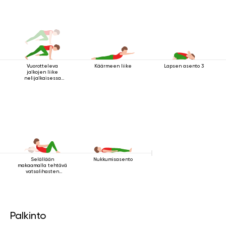
Vuorotteleva
Käärmeen liike
Lapsen asento 3
jalkojen liike
nelijalkaisessa
sauva-asennossa
Selällään
Nukkumisasento
makaamalla tehtävä
vatsalihasten
vahvistamisharjoitus
Palkinto