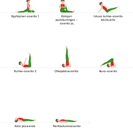
Kyyhkynen asento 1
Kalojen
Istuva kulma-asento
puolikuningas -
käsituella
asento ja
tervehdysmudra
Kulma-asento 2
Olkapääseisonta
Aura-asento
Kala poseeraa
Rentoutumisasento