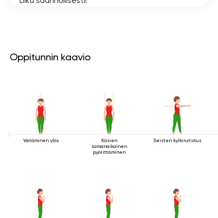
Liiku säännöllisesti!
Oppitunnin kaavio
Vetäminen ylös
Käsien
Seisten kylkirutistus
samanaikainen
pyörittäminen