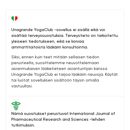
Unagrande YogaClub -sovellus ei sisällä eikä voi
sisältää terveyssuosituksia. Terveystieto on tarkoitettu
yleiseen tiedotukseen, eikä se korvaa
ammattitaitoista lääkärin konsultointia.
Siksi, ennen kuin teet mitään sellaisen tiedon
perusteella, suosittelemme neuvottelemaan
asianmukaisen lääketieteen asiantuntijan kanssa.
Unagrande YogaClub ei tarjoa lääkärin neuvoja. Käytät
tai luotat sovelluksen sisältöön täysin omalla
vastuullasi.
Nämä suositukset perustuvat International Journal of
Pharmaceutical Research and Sciences -lehden
tutkimuksiin.