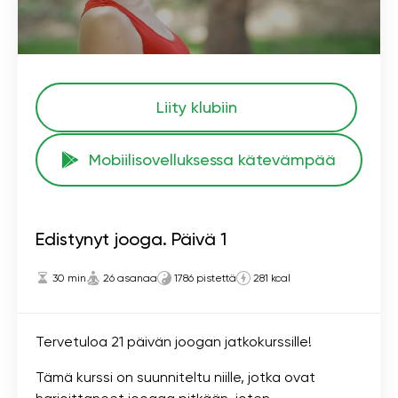
Liity klubiin
Mobiilisovelluksessa kätevämpää
Edistynyt jooga. Päivä 1
30 min
26 asanaa
1786 pistettä
281 kcal
Tervetuloa 21 päivän joogan jatkokurssille!
Tämä kurssi on suunniteltu niille, jotka ovat