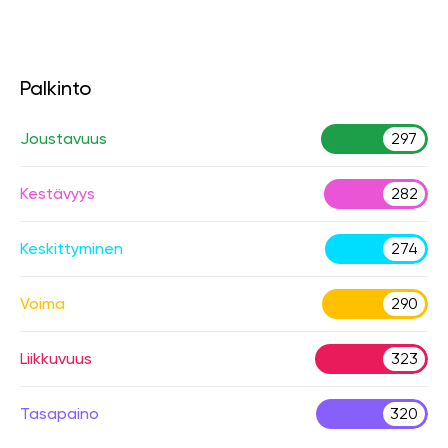
Palkinto
Joustavuus
297
Kestävyys
282
Keskittyminen
274
Voima
290
Liikkuvuus
323
Tasapaino
320