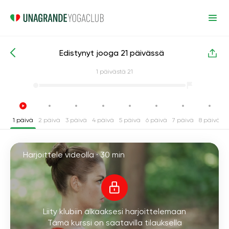
Edistynyt jooga 21 päivässä
Intensiiviset joogakurssit
Edistynyt
1
päivästä 21
1 päivä
2 päivä
3 päivä
4 päivä
5 päivä
6 päivä
7 päivä
8 päivä
9
Harjoittele videolla ·
30 min
Liity klubiin alkaaksesi harjoittelemaan
Tämä kurssi on saatavilla tilauksella