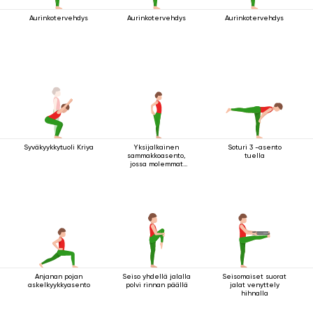
Aurinkotervehdys
Aurinkotervehdys
Aurinkotervehdys
Syväkyykkytuoli Kriya
Yksijalkainen
Soturi 3 -asento
sammakkoasento,
tuella
jossa molemmat
kädet pitävät kiinni
jalasta
Anjanan pojan
Seiso yhdellä jalalla
Seisomaiset suorat
askelkyykkyasento
polvi rinnan päällä
jalat venyttely
hihnalla