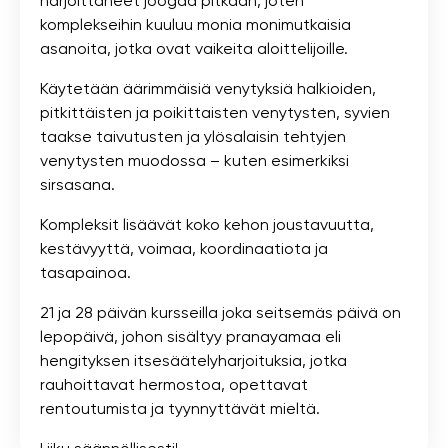
harjoittaneet joogaa pitkään, joten
komplekseihin kuuluu monia monimutkaisia ​​
asanoita, jotka ovat vaikeita aloittelijoille.
Käytetään äärimmäisiä venytyksiä halkioiden,
pitkittäisten ja poikittaisten venytysten, syvien
taakse taivutusten ja ylösalaisin tehtyjen
venytysten muodossa – kuten esimerkiksi
sirsasana.
Kompleksit lisäävät koko kehon joustavuutta,
kestävyyttä, voimaa, koordinaatiota ja
tasapainoa.
21 ja 28 päivän kursseilla joka seitsemäs päivä on
lepopäivä, johon sisältyy pranayamaa eli
hengityksen itsesäätelyharjoituksia, jotka
rauhoittavat hermostoa, opettavat
rentoutumista ja tyynnyttävät mieltä.