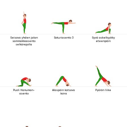
Seisova yhden jalan
Soturiasento 3
Syvä askelkyykky
sammakkoasento
eteenpäin
selkänojalla
Puoli Hanuman-
Alaspäin katsova
Pyörän liike
asento
koira