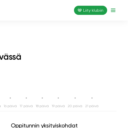
Liity klubiin
ivässä
ä
16 päivä
17 päivä
18 päivä
19 päivä
20 päivä
21 päivä
Oppitunnin yksityiskohdat