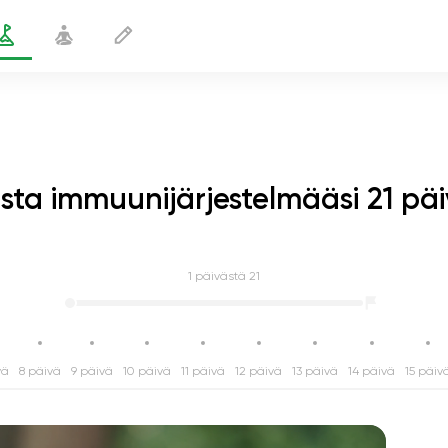
sta immuunijärjestelmääsi 21 pä
1
päivästä 21
vä
8 päivä
9 päivä
10 päivä
11 päivä
12 päivä
13 päivä
14 päivä
15 päiv