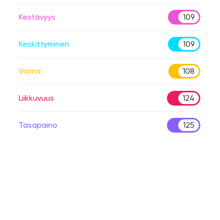
Kestävyys
109
Keskittyminen
109
Voima
108
Liikkuvuus
124
Tasapaino
125