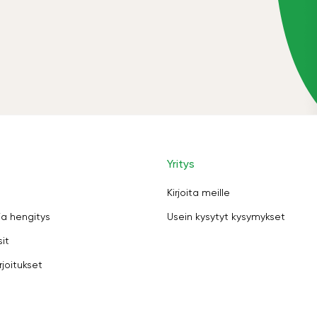
Yritys
Kirjoita meille
ja hengitys
Usein kysytyt kysymykset
sit
rjoitukset