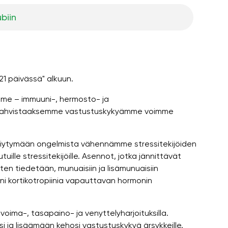
ubiin
21 päivässä" alkuun.
mme – immuuni-, hermosto- ja
ta. Vahvistaaksemme vastustuskykyämme voimme
viytymään ongelmista vähennämme stressitekijöiden
ille stressitekijöille. Asennot, jotka jännittävät
en tiedetään, munuaisiin ja lisämunuaisiin
ni kortikotropiinia vapauttavan hormonin
oima-, tasapaino- ja venyttelyharjoituksilla.
 ja lisäämään kehosi vastustuskykyä ärsykkeille.