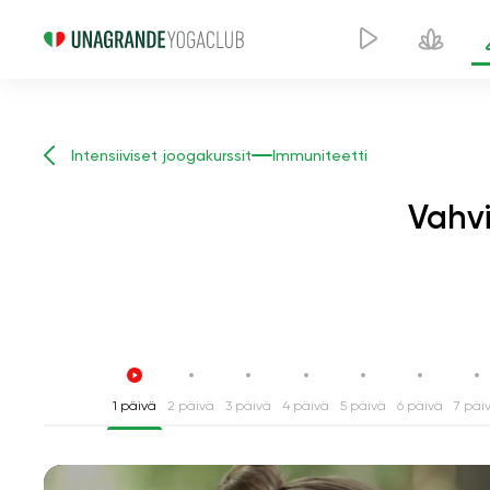
Intensiiviset joogakurssit
Immuniteetti
Vahvi
1 päivä
2 päivä
3 päivä
4 päivä
5 päivä
6 päivä
7 päi