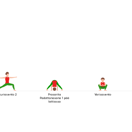
turiasento 2
Prasarita
Varisasento
Padottanasana 1 pää
lattiassa