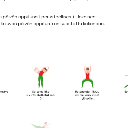
n päivän oppitunnit perusteellisesti. Jokainen
 kuluvan päivän oppitunti on suoritettu kokonaan.
enytys
Seisomaliike
Ratsastaja liikkuu
So
sivuttaiskallistuksella
varpaillaan kädet
2
ylöspäin
ojennettuina