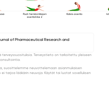
sova
Puoli heinäsirkkojen
Kobra-asento
Is
asentoliike 2
ournal of Pharmaceutical Research and
ä terveyssuosituksia. Terveystieto on tarkoitettu yleiseen
onsultointia.
eella, suosittelemme neuvottelemaan asianmukaisen
i tarjoa lääkärin neuvoja. Käytät tai luotat sovelluksen