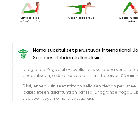
Vinyasa alas-
Kissan poseeraus
Alaspäin kat
ylöspäin koira
koira
Nämä suositukset perustuvat International J
Sciences -lehden tutkimuksiin.
Unagrande YogaClub -sovellus ei sisällä eikä voi sisältä
tiedotukseen, eikä se korvaa ammattitaitoista lääkärin k
Siksi, ennen kuin teet mitään sellaisen tiedon perust
lääketieteen asiantuntijan kanssa. Unagrande YogaClub e
sisältöön täysin omalla vastuullasi.