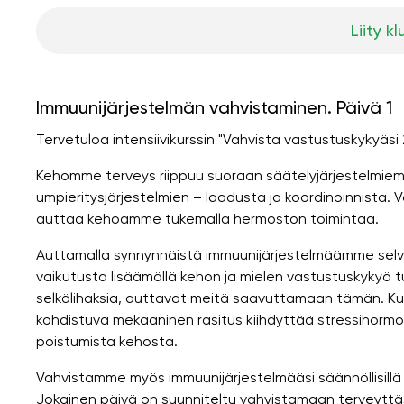
Liity kl
Immuunijärjestelmän vahvistaminen. Päivä 1
Tervetuloa intensiivikurssin "Vahvista vastustuskykyäsi 
Kehomme terveys riippuu suoraan säätelyjärjestelmie
umpieritysjärjestelmien – laadusta ja koordinoinnis
auttaa kehoamme tukemalla hermoston toimintaa.
Auttamalla synnynnäistä immuunijärjestelmäämme sel
vaikutusta lisäämällä kehon ja mielen vastustuskykyä tutu
selkälihaksia, auttavat meitä saavuttamaan tämän. Kut
kohdistuva mekaaninen rasitus kiihdyttää stressihormo
poistumista kehosta.
Vahvistamme myös immuunijärjestelmääsi säännöllisillä v
Jokainen päivä on suunniteltu vahvistamaan terveyttäsi