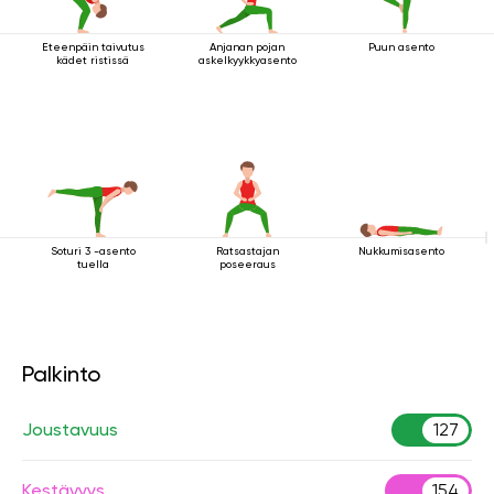
Eteenpäin taivutus
Anjanan pojan
Puun asento
kädet ristissä
askelkyykkyasento
Soturi 3 -asento
Ratsastajan
Nukkumisasento
tuella
poseeraus
Palkinto
Joustavuus
127
Kestävyys
154