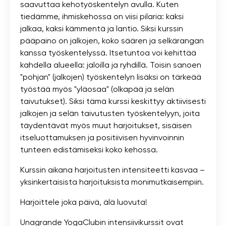
saavuttaa kehotyöskentelyn avulla. Kuten
tiedämme, ihmiskehossa on viisi pilaria: kaksi
jalkaa, kaksi kämmentä ja lantio. Siksi kurssin
pääpaino on jalkojen, koko säären ja selkärangan
kanssa työskentelyssä. Itsetuntoa voi kehittää
kahdella alueella: jaloilla ja ryhdillä. Toisin sanoen
"pohjan" (jalkojen) työskentelyn lisäksi on tärkeää
työstää myös "yläosaa" (olkapää ja selän
taivutukset). Siksi tämä kurssi keskittyy aktiivisesti
jalkojen ja selän taivutusten työskentelyyn, joita
täydentävät myös muut harjoitukset, sisäisen
itseluottamuksen ja positiivisen hyvinvoinnin
tunteen edistämiseksi koko kehossa.
Kurssin aikana harjoitusten intensiteetti kasvaa –
yksinkertaisista harjoituksista monimutkaisempiin.
Harjoittele joka päivä, älä luovuta!
Unagrande YogaClubin intensiivikurssit ovat