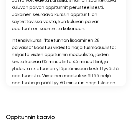
Jotta voit edetä kurssilla, sinun on suoritettava
kuluvan päivän oppitunnit perusteellisesti.
Jokainen seuraava kurssin oppitunti on
käytettävissä vasta, kun kuluvan päivän
oppitunti on suoritettu kokonaan.
Intensiivikurssi "Itsetunnon lisääminen 28
päivässä" koostuu viidestä harjoitusmoduulista:
neljästä viiden oppitunnin moduulista, joiden
kesto kasvaa (15 minuutista 45 minuuttiin), ja
yhdestä itsetunnon ylläpitämiseen keskittyvästä
oppitunnista. Viimeinen moduuli sisältää neljä
oppituntia ja päättyy 60 minuutin harjoitukseen.
Oppitunnin kaavio