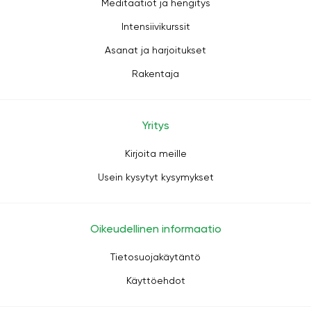
Meditaatiot ja hengitys
Intensiivikurssit
Asanat ja harjoitukset
Rakentaja
Yritys
Kirjoita meille
Usein kysytyt kysymykset
Oikeudellinen informaatio
Tietosuojakäytäntö
Käyttöehdot