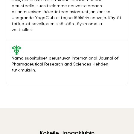
perusteella, suosittelemme neuvottelemaan
asianmukaisen lääketieteen asiantuntijan kanssa.
Unagrande YogaClub ei tarjoa lääkärin neuvoja. Käytät
tai luotat sovelluksen sisältöön täysin omalla
vastuullasi.
Nämä suositukset perustuvat International Journal of
Pharmaceutical Research and Sciences -lehden
tutkimuksiin.
Kokeile Joogaklubin