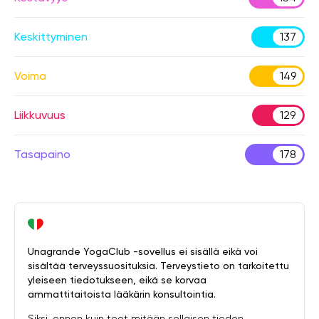
Keskittyminen
137
Voima
149
Liikkuvuus
129
Tasapaino
178
Unagrande YogaClub -sovellus ei sisällä eikä voi
sisältää terveyssuosituksia. Terveystieto on tarkoitettu
yleiseen tiedotukseen, eikä se korvaa
ammattitaitoista lääkärin konsultointia.
Siksi, ennen kuin teet mitään sellaisen tiedon