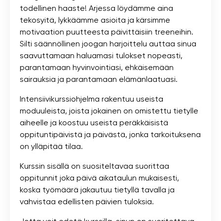
todellinen haaste! Arjessa löydämme aina
tekosyitä, lykkäämme asioita ja kärsimme
motivaation puutteesta päivittäisiin treeneihin.
Silti säännöllinen joogan harjoittelu auttaa sinua
saavuttamaan haluamasi tulokset nopeasti,
parantamaan hyvinvointiasi, ehkäisemään
sairauksia ja parantamaan elämänlaatuasi.
Intensiivikurssiohjelma rakentuu useista
moduuleista, joista jokainen on omistettu tietylle
aiheelle ja koostuu useista peräkkäisistä
oppituntipäivistä ja päivästä, jonka tarkoituksena
on ylläpitää tilaa.
Kurssin sisällä on suositeltavaa suorittaa
oppitunnit joka päivä aikataulun mukaisesti,
koska työmäärä jakautuu tietyllä tavalla ja
vahvistaa edellisten päivien tuloksia.