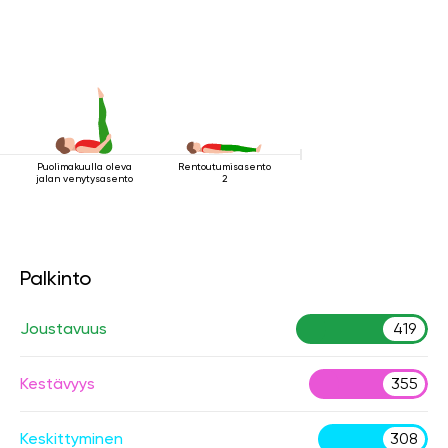
Puolimakuulla oleva
Rentoutumisasento
jalan venytysasento
2
Palkinto
Joustavuus
419
Kestävyys
355
Keskittyminen
308