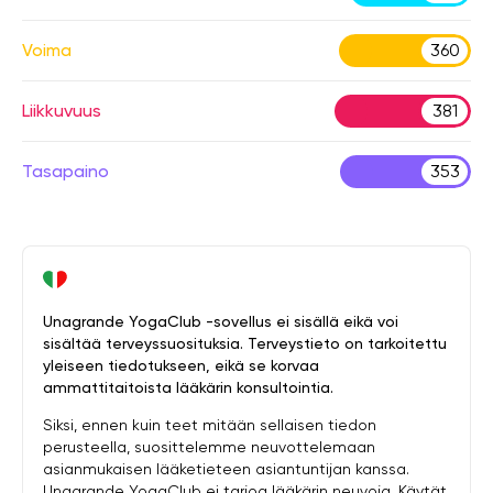
Voima
360
Liikkuvuus
381
Tasapaino
353
Unagrande YogaClub -sovellus ei sisällä eikä voi
sisältää terveyssuosituksia. Terveystieto on tarkoitettu
yleiseen tiedotukseen, eikä se korvaa
ammattitaitoista lääkärin konsultointia.
Siksi, ennen kuin teet mitään sellaisen tiedon
perusteella, suosittelemme neuvottelemaan
asianmukaisen lääketieteen asiantuntijan kanssa.
Unagrande YogaClub ei tarjoa lääkärin neuvoja. Käytät