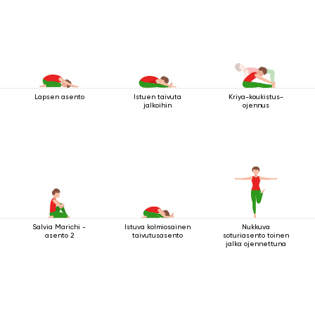
Lapsen asento
Istuen taivuta
Kriya-koukistus-
jalkoihin
ojennus
Salvia Marichi -
Istuva kolmiosainen
Nukkuva
asento 2
taivutusasento
soturiasento toinen
jalka ojennettuna