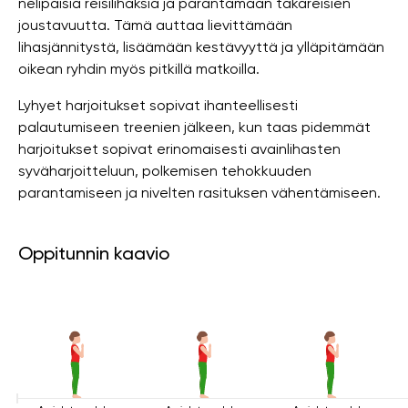
nelipäisiä reisilihaksia ja parantamaan takareisien
joustavuutta. Tämä auttaa lievittämään
lihasjännitystä, lisäämään kestävyyttä ja ylläpitämään
oikean ryhdin myös pitkillä matkoilla.
Lyhyet harjoitukset sopivat ihanteellisesti
palautumiseen treenien jälkeen, kun taas pidemmät
harjoitukset sopivat erinomaisesti avainlihasten
syväharjoitteluun, polkemisen tehokkuuden
parantamiseen ja nivelten rasituksen vähentämiseen.
Oppitunnin kaavio