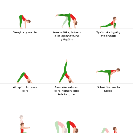
Venyttelyasento
Kumaraliike, toinen
Syvä askelkyykky
jalka ojennettuna
eteenpäin
ylöspäin
Alaspäin katsova
Alaspäin katsova
Soturi 3 -asento
koira
koira, toinen jalka
tuella
kohotettuna