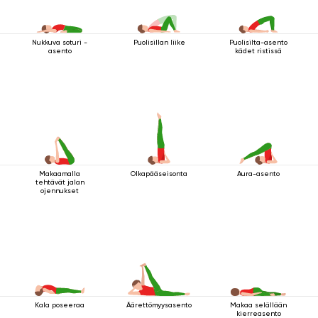
Nukkuva soturi -
Puolisillan liike
Puolisilta-asento
asento
kädet ristissä
Makaamalla
Olkapääseisonta
Aura-asento
tehtävät jalan
ojennukset
Kala poseeraa
Äärettömyysasento
Makaa selällään
kierreasento