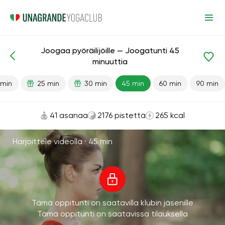
Joogaa pyöräilijöille — Joogatunti 45
Valmiit oppitunnit
Urheilu
minuuttia
 min
25 min
30 min
45 min
60 min
90 min
41 asanaa
2176 pistettä
265 kcal
Harjoittele videolla ·
45 min
Tämä oppitunti on saatavilla klubin jäsenille
Tämä oppitunti on saatavissa tilauksella