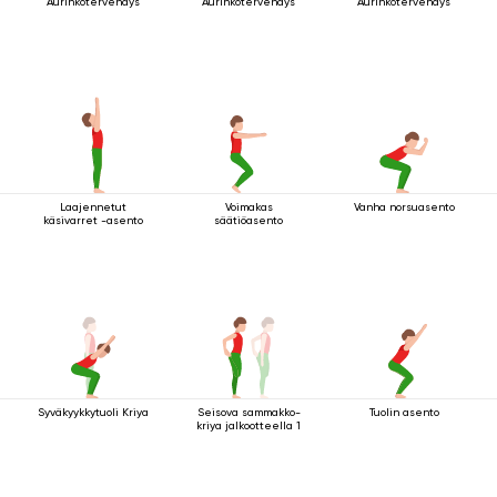
Aurinkotervehdys
Aurinkotervehdys
Aurinkotervehdys
Laajennetut
Voimakas
Vanha norsuasento
käsivarret -asento
säätiöasento
Syväkyykkytuoli Kriya
Seisova sammakko-
Tuolin asento
kriya jalkootteella 1