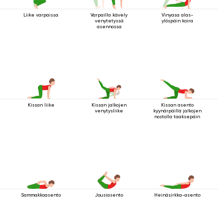
Liike varpaissa
Varpailla kävely
Vinyasa alas-
venytetyssä
ylöspäin koira
asennossa
Kissan liike
Kissan jalkojen
Kissan asento
venytysliike
kyynärpäillä jalkojen
nostolla taaksepäin
Sammakkoasento
Jousiasento
Heinäsirkka-asento