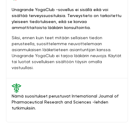
Unagrande YogaClub -sovellus ei sisällä eikä voi
sisältää terveyssuosituksia. Terveystieto on tarkoitettu
yleiseen tiedotukseen, eikä se korvaa
ammattitaitoista lääkärin konsultointia.
Siksi, ennen kuin teet mitään sellaisen tiedon
perusteella, suosittelemme neuvottelemaan
asianmukaisen lääketieteen asiantuntijan kanssa.
Unagrande YogaClub ei tarjoa lääkärin neuvoja. Käytät
tai luotat sovelluksen sisältöön täysin omalla
vastuullasi.
Nämä suositukset perustuvat International Journal of
Pharmaceutical Research and Sciences -lehden
tutkimuksiin.