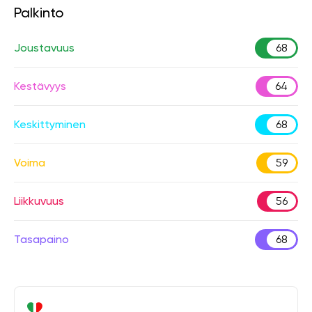
Palkinto
Joustavuus
68
Kestävyys
64
Keskittyminen
68
Voima
59
Liikkuvuus
56
Tasapaino
68