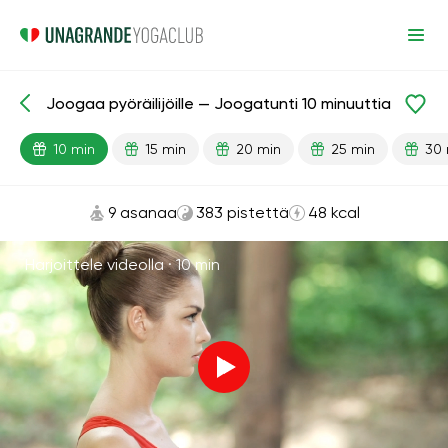
Joogaa pyöräilijöille — Joogatunti 10 minuuttia
Valmiit oppitunnit
Urheilu
10 min
15 min
20 min
25 min
30 
9 asanaa
383 pistettä
48 kcal
Harjoittele videolla ·
10 min