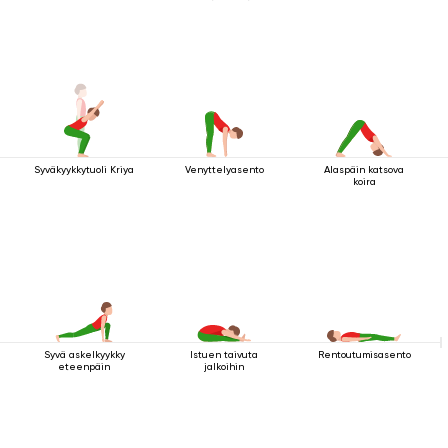
Syväkyykkytuoli Kriya
Venyttelyasento
Alaspäin katsova
koira
Syvä askelkyykky
Istuen taivuta
Rentoutumisasento
eteenpäin
jalkoihin