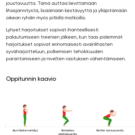
joustavuutta. Tämä auttaa lievittämään
lihasjännitystä, lisäämään kestävyyttä ja ylläpitämään
oikean ryhdin myös pitkillä matkoilla.
Lyhyet harjoitukset sopivat ihanteellisesti
palautumiseen treenien jälkeen, kun taas pidemmät
harjoitukset sopivat erinomaisesti avainlihasten
syväharjoitteluun, polkemisen tehokkuuden
parantamiseen ja nivelten rasituksen vähentämiseen.
Oppitunnin kaavio
Aurinkotervehdys
Voimakas
Vanha norsuasento
säätiöasento