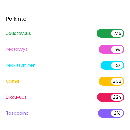
Palkinto
Joustavuus
236
Kestävyys
198
Keskittyminen
167
Voima
202
Liikkuvuus
224
Tasapaino
216