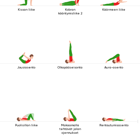
Kissan liike
Kobran
Käärmeen liike
kääntymisliike 2
Jousiasento
Olkapääseisonta
Aura-asento
Puolisillan liike
Makaamalla
Rentoutumisasento
tehtävät jalan
ojennukset