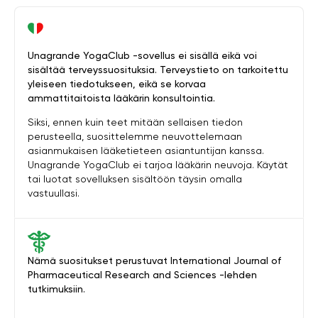
Unagrande YogaClub -sovellus ei sisällä eikä voi
sisältää terveyssuosituksia. Terveystieto on tarkoitettu
yleiseen tiedotukseen, eikä se korvaa
ammattitaitoista lääkärin konsultointia.
Siksi, ennen kuin teet mitään sellaisen tiedon
perusteella, suosittelemme neuvottelemaan
asianmukaisen lääketieteen asiantuntijan kanssa.
Unagrande YogaClub ei tarjoa lääkärin neuvoja. Käytät
tai luotat sovelluksen sisältöön täysin omalla
vastuullasi.
Nämä suositukset perustuvat International Journal of
Pharmaceutical Research and Sciences -lehden
tutkimuksiin.