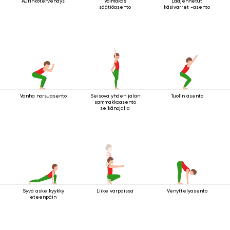
Aurinkotervehdys
Voimakas
Laajennetut
säätiöasento
käsivarret -asento
Vanha norsuasento
Seisova yhden jalan
Tuolin asento
sammakkoasento
selkänojalla
Syvä askelkyykky
Liike varpaissa
Venyttelyasento
eteenpäin