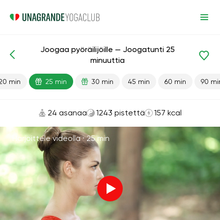
Joogaa pyöräilijöille — Joogatunti 25
Valmiit oppitunnit
Urheilu
minuuttia
20 min
25 min
30 min
45 min
60 min
90 mi
24 asanaa
1243 pistettä
157 kcal
Harjoittele videolla ·
25 min