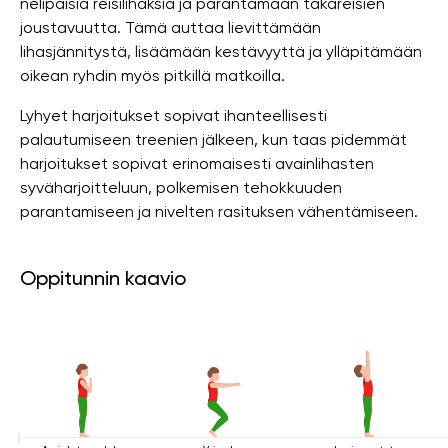
nelipäisiä reisilihaksia ja parantamaan takareisien
joustavuutta. Tämä auttaa lievittämään
lihasjännitystä, lisäämään kestävyyttä ja ylläpitämään
oikean ryhdin myös pitkillä matkoilla.
Lyhyet harjoitukset sopivat ihanteellisesti
palautumiseen treenien jälkeen, kun taas pidemmät
harjoitukset sopivat erinomaisesti avainlihasten
syväharjoitteluun, polkemisen tehokkuuden
parantamiseen ja nivelten rasituksen vähentämiseen.
Oppitunnin kaavio