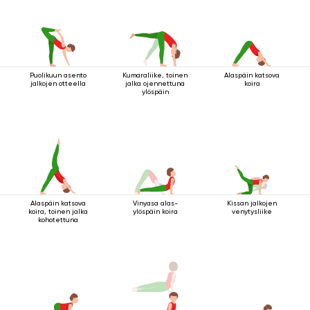
Puolikuun asento
Kumaraliike, toinen
Alaspäin katsova
jalkojen otteella
jalka ojennettuna
koira
ylöspäin
Alaspäin katsova
Vinyasa alas-
Kissan jalkojen
koira, toinen jalka
ylöspäin koira
venytysliike
kohotettuna