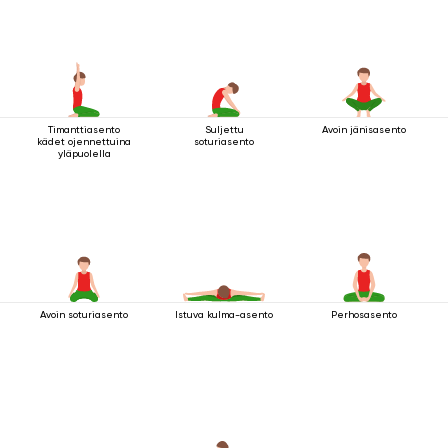
Timanttiasento
Suljettu
Avoin jänisasento
kädet ojennettuina
soturiasento
yläpuolella
Avoin soturiasento
Istuva kulma-asento
Perhosasento