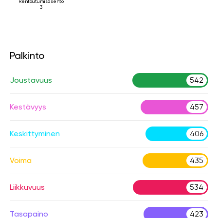
Rentoutumisasento
3
Palkinto
Joustavuus
542
Kestävyys
457
Keskittyminen
406
Voima
435
Liikkuvuus
534
Tasapaino
423