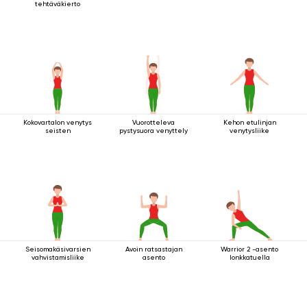
tehtäväkierto
Kokovartalon venytys
Vuorotteleva
Kehon etulinjan
seisten
pystysuora venyttely
venytysliike
Seisomakäsivarsien
Avoin ratsastajan
Warrior 2 -asento
vahvistamisliike
asento
lonkkatuella