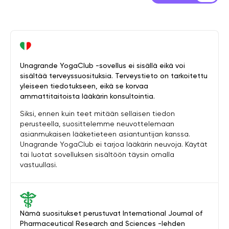
Unagrande YogaClub -sovellus ei sisällä eikä voi
sisältää terveyssuosituksia. Terveystieto on tarkoitettu
yleiseen tiedotukseen, eikä se korvaa
ammattitaitoista lääkärin konsultointia.
Siksi, ennen kuin teet mitään sellaisen tiedon
perusteella, suosittelemme neuvottelemaan
asianmukaisen lääketieteen asiantuntijan kanssa.
Unagrande YogaClub ei tarjoa lääkärin neuvoja. Käytät
tai luotat sovelluksen sisältöön täysin omalla
vastuullasi.
Nämä suositukset perustuvat International Journal of
Pharmaceutical Research and Sciences -lehden