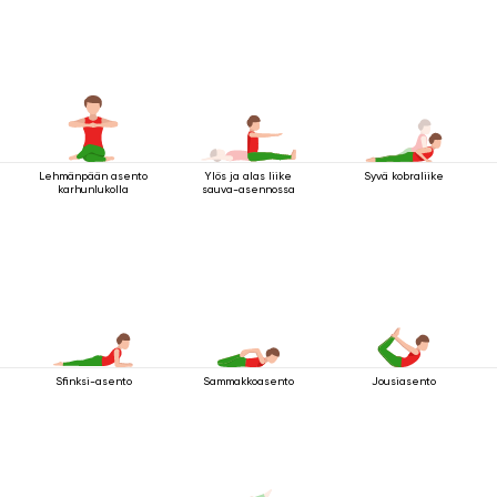
Lehmänpään asento
Ylös ja alas liike
Syvä kobraliike
karhunlukolla
sauva-asennossa
Sfinksi-asento
Sammakkoasento
Jousiasento