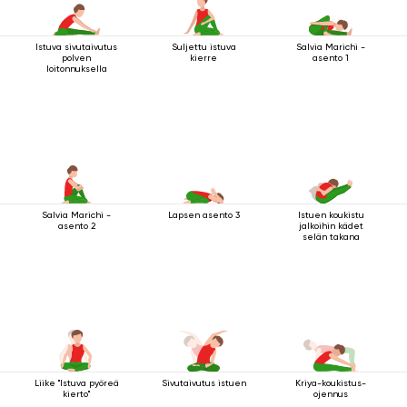
Istuva sivutaivutus
Suljettu istuva
Salvia Marichi -
polven
kierre
asento 1
loitonnuksella
Salvia Marichi -
Lapsen asento 3
Istuen koukistu
asento 2
jalkoihin kädet
selän takana
Liike "Istuva pyöreä
Sivutaivutus istuen
Kriya-koukistus-
kierto"
ojennus