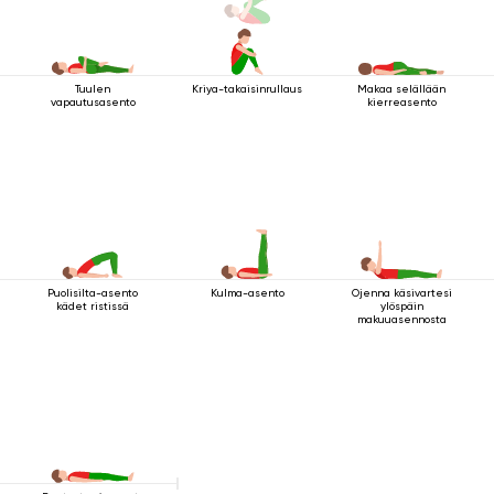
Tuulen
Kriya-takaisinrullaus
Makaa selällään
vapautusasento
kierreasento
Puolisilta-asento
Kulma-asento
Ojenna käsivartesi
kädet ristissä
ylöspäin
makuuasennosta