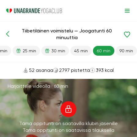
Tiibetiläinen voimistelu — Joogatunti 60
Valmiit oppitunnit
Energia
minuuttia
 min
25 min
30 min
45 min
60 min
90 min
52 asanaa
2797 pistettä
393 kcal
Harjoittele videolla ·
60 min
Tämä oppitunti on saatavilla klubin jäsenille
Tämä oppitunti on saatavissa tilauksella