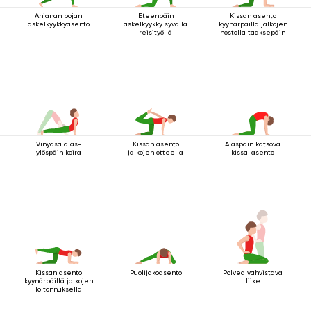
Anjanan pojan
Eteenpäin
Kissan asento
askelkyykkyasento
askelkyykky syvällä
kyynärpäillä jalkojen
reisityöllä
nostolla taaksepäin
Vinyasa alas-
Kissan asento
Alaspäin katsova
ylöspäin koira
jalkojen otteella
kissa-asento
Kissan asento
Puolijakoasento
Polvea vahvistava
kyynärpäillä jalkojen
liike
loitonnuksella