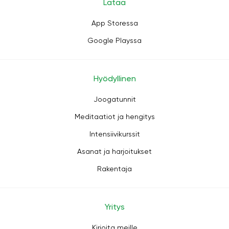
Lataa
App Storessa
Google Playssa
Hyödyllinen
Joogatunnit
Meditaatiot ja hengitys
Intensiivikurssit
Asanat ja harjoitukset
Rakentaja
Yritys
Kirjoita meille