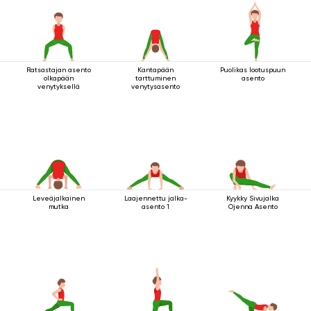
Ratsastajan asento
Kantapään
Puolikas lootuspuun
olkapään
tarttuminen
asento
venytyksellä
venytysasento
Leveäjalkainen
Laajennettu jalka-
Kyykky Sivujalka
mutka
asento 1
Ojenna Asento