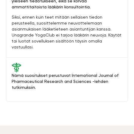
yleiseen tiedotukseen, eikä se korvaa
ammattitaitoista lääkärin konsultointia.
Siksi, ennen kuin teet mitään sellaisen tiedon
perusteella, suosittelemme neuvottelemaan
asianmukaisen lääketieteen asiantuntijan kanssa.
Unagrande YogaClub ei tarjoa lääkärin neuvoja. Käytät
tai luotat sovelluksen sisältöön täysin omalla
vastuullasi.
Nämä suositukset perustuvat International Journal of
Pharmaceutical Research and Sciences -lehden
tutkimuksiin.