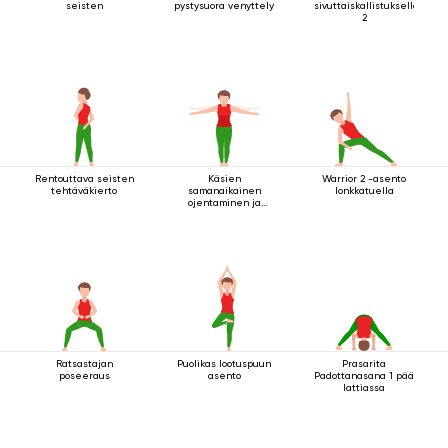
seisten
pystysuora venyttely
sivuttaiskallistuksella
2
Rentouttava seisten
Käsien
Warrior 2 -asento
tehtäväkierto
samanaikainen
lonkkatuella
ojentaminen ja
pyörittäminen
seistessä
Ratsastajan
Puolikas lootuspuun
Prasarita
poseeraus
asento
Padottanasana 1 pää
lattiassa