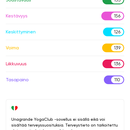
Kestävyys
156
Keskittyminen
126
Voima
139
Liikkuvuus
136
Tasapaino
110
Unagrande YogaClub -sovellus ei sisällä eikä voi
sisältää terveyssuosituksia. Terveystieto on tarkoitettu