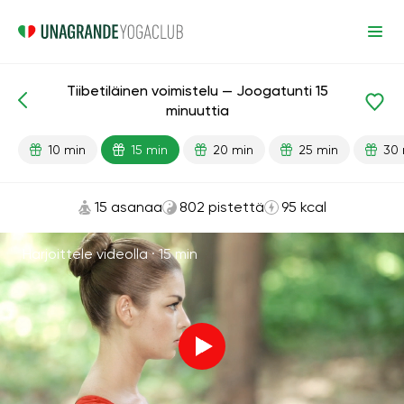
Tiibetiläinen voimistelu — Joogatunti 15
Valmiit oppitunnit
Energia
minuuttia
10 min
15 min
20 min
25 min
30 
15 asanaa
802 pistettä
95 kcal
Harjoittele videolla ·
15 min