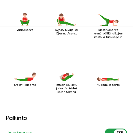
Varisasento
Kyykky Sivujalka
Kissan asento
Ojenna Asento
kyynärpäillä jalkojen
nostolla taaksepäin
Krokotiiliasento
Istuen koukistu
Nukkumisasento
jalkoihin kädet
selän takana
Palkinto
Joustavuus
135